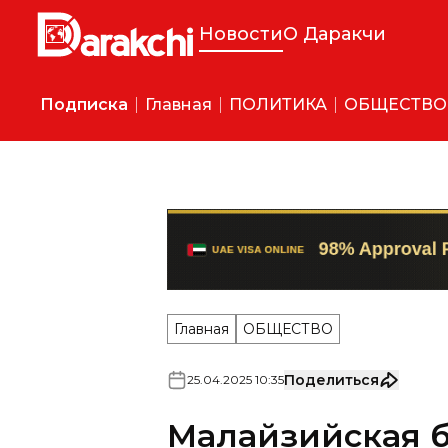
Новости
О Даракчи
Подписка
Главная
ПОЛИТИКА
ОБЩЕСТВО
Главная
ОБЩЕСТВО
Поделиться
25
.
04
.
2025
10
:
35
Малайзийская 
авиакомпания з
Ташкент