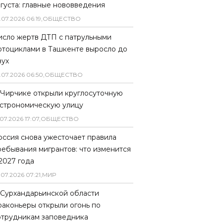
вгуста: главные нововведения
.
07
.
2026
06
:
19
,
ОБЩЕСТВО
исло жертв ДТП с патрульными
отоциклами в Ташкенте выросло до
вух
.
07
.
2026
06
:
50
,
ОБЩЕСТВО
 Чирчике открыли круглосуточную
астрономическую улицу
07
.
2026
17
:
07
,
ОБЩЕСТВО
оссия снова ужесточает правила
ребывания мигрантов: что изменится
 2027 года
.
07
.
2026
07
:
21
,
МИР
 Сурхандарьинской области
раконьеры открыли огонь по
отрудникам заповедника