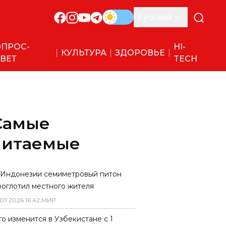
Русский
ПРОС-
HI-
КУЛЬТУРА
ЗДОРОВЬЕ
ВЕТ
TECH
Самые
читаемые
 Индонезии семиметровый питон
роглотил местного жителя
07
.
2026
16
:
42
,
МИР
то изменится в Узбекистане с 1