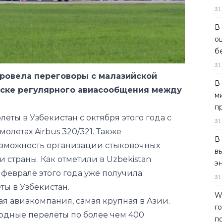
31
.
В
 провела переговоры с малазийской
о
пуске регулярного авиасообщения между
б
31
.
еты в Узбекистан с октября этого года с
В
молетах Airbus 320/321. Также
м
озможность организации стыковочных
п
и страны. Как отметили в Uzbekistan
31
.
 в феврале этого года уже получила
В
ы в Узбекистан.
в
ая авиакомпания, самая крупная в Азии.
э
одные перелёты по более чем 400
31
.
вным транзитным узлом (хабом)
W
ународный аэропорт Куала-Лумпура.
г
п