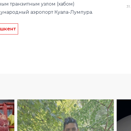
ашкент
31
.