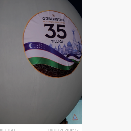
ЩЕСТВО
06
.
08
.
2026
16
:
32
ухарской области впервые
устили метеозонд для
чения атмосферы