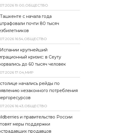
07
.
2026
19
:
00
,
ОБЩЕСТВО
 Ташкенте с начала года
штрафовали почти 80 тысяч
езбилетников
07
.
2026
16
:
54
,
ОБЩЕСТВО
 Испании крупнейший
играционный кризис: в Сеуту
рорвались до 60 тысяч человек
07
.
2026
17
:
04
,
МИР
 столице начались рейды по
ыявлению незаконного потребления
нергоресурсов
07
.
2026
16
:
43
,
ОБЩЕСТВО
ildberries и правительство России
отовят меры поддержки
острадавших продавцов