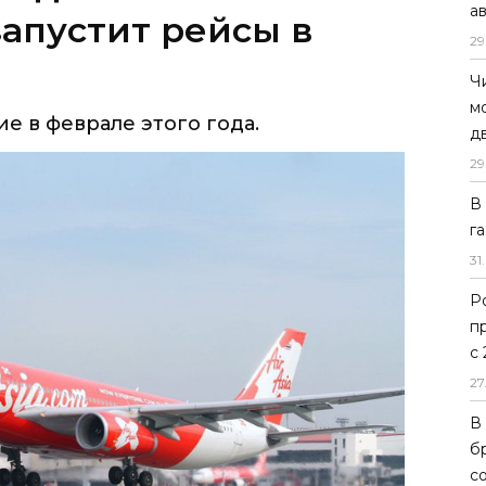
а
ие в феврале этого года.
29
Ч
м
д
29
В
г
31
.
Р
п
с
27
В
б
с