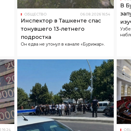
тонувшего 13-летнего
Узбе
набл
подростка
Он едва не утонул в канале «Бурижар».
6
16
:
24
ОБ
179
Зак
ОБЩЕСТВО
06
.
08
.
2026
11
:
27
В Андижане грузовик Isuzu
отв
сбил велосипедиста
нап