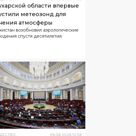
кистан возобновил аэрологические
юдения спустя десятилетия.
ЩЕСТВО
06
.
08
.
2026
10
:
58
он об усилении
етственности водителей
равили в Сенат