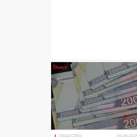
ОБЩЕСТВО
06
.
08
.
202
В Узбекистане выплатили 
млрд сумов социального
кешбэка