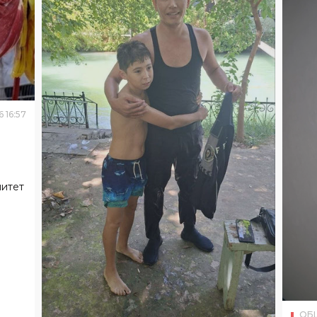
6
16
:
57
митет
ОБ
В Б
зап
ОБЩЕСТВО
06
.
08
.
2026
16
:
54
Инспектор в Ташкенте спас
изу