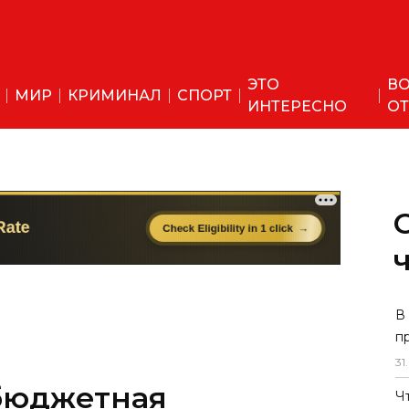
ЭТО
ВО
МИР
КРИМИНАЛ
СПОРТ
ИНТЕРЕСНО
ОТ
бюджетная
В
п
апустит рейcы в
31
.
Ч