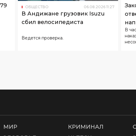
В ча
нака
Ведется проверка.
несо
МИР
КРИМИНАЛ