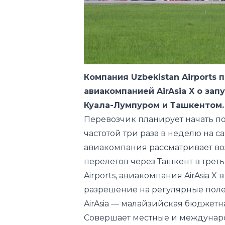
Компания Uzbekistan Airports
авиакомпанией AirAsia X о за
Куала-Лумпуром и Ташкентом.
Перевозчик планирует начать пол
частотой три раза в неделю на са
авиакомпания рассматривает в
перелетов через Ташкент в треть
Airports, авиакомпания AirAsia X
разрешение на регулярные полет
AirAsia — малайзийская бюджетн
Совершает местные и междунар
направлениям в 25 странах. Гла
авиаперевозчика является межд