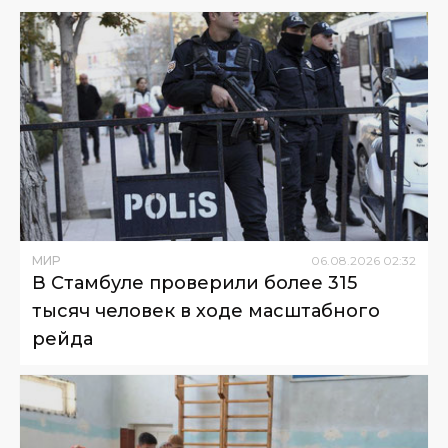
МИР
06
.
08
.
2026
02
:
32
В Стамбуле проверили более 315
тысяч человек в ходе масштабного
рейда