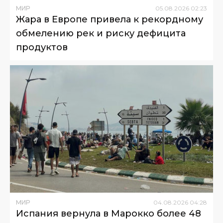
МИР
05
.
08
.
2026
02
:
23
Жара в Европе привела к рекордному
обмелению рек и риску дефицита
продуктов
МИР
04
.
08
.
2026
04
:
28
Испания вернула в Марокко более 48