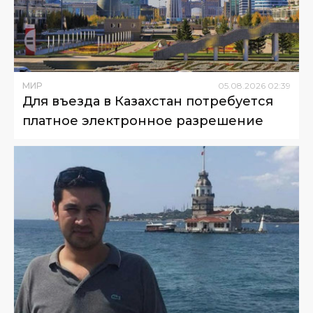
МИР
05
.
08
.
2026
02
:
39
Для въезда в Казахстан потребуется
платное электронное разрешение