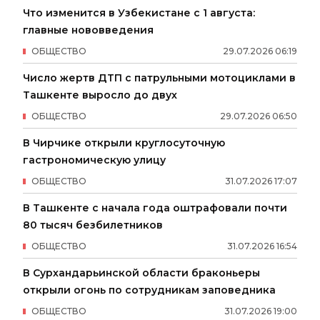
Что изменится в Узбекистане с 1 августа:
главные нововведения
ОБЩЕСТВО
29
.
07
.
2026
06
:
19
Число жертв ДТП с патрульными мотоциклами в
Ташкенте выросло до двух
ОБЩЕСТВО
29
.
07
.
2026
06
:
50
В Чирчике открыли круглосуточную
гастрономическую улицу
ОБЩЕСТВО
31
.
07
.
2026
17
:
07
В Ташкенте с начала года оштрафовали почти
80 тысяч безбилетников
ОБЩЕСТВО
31
.
07
.
2026
16
:
54
В Сурхандарьинской области браконьеры
открыли огонь по сотрудникам заповедника
ОБЩЕСТВО
31
.
07
.
2026
19
:
00