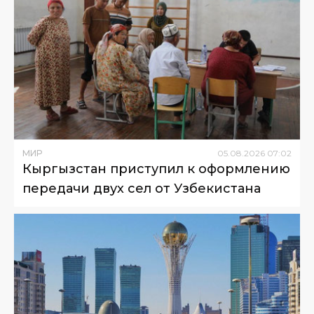
МИР
05
.
08
.
2026
07
:
02
Кыргызстан приступил к оформлению
передачи двух сел от Узбекистана