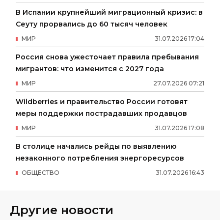
В Испании крупнейший миграционный кризис: в
Сеуту прорвались до 60 тысяч человек
МИР
31
.
07
.
2026
17
:
04
Россия снова ужесточает правила пребывания
мигрантов: что изменится с 2027 года
МИР
27
.
07
.
2026
07
:
21
Wildberries и правительство России готовят
меры поддержки пострадавших продавцов
МИР
31
.
07
.
2026
17
:
08
В столице начались рейды по выявлению
незаконного потребления энергоресурсов
ОБЩЕСТВО
31
.
07
.
2026
16
:
43
Другие новости