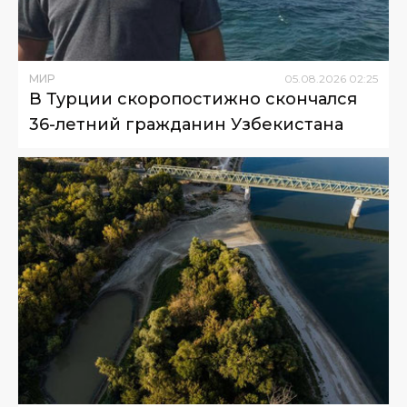
МИР
05
.
08
.
2026
02
:
25
В Турции скоропостижно скончался
36-летний гражданин Узбекистана