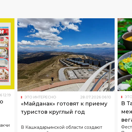
6
12
:
19
ЭТО
ЭТО ИНТЕРЕСНО
28
.
07
.
2026
06
:
10
то
В Т
«Майданак» готовят к приему
меж
туристов круглый год
вег
ракчи
Фест
В Кашкадарьинской области создают