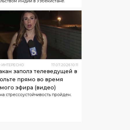
льством Индии в Узбекистане.
 ИНТЕРЕСНО
17
.
07
.
2026
10
:
11
акан заполз телеведущей в
ольте прямо во время
мого эфира (видео)
 на стрессоустойчивость пройден.