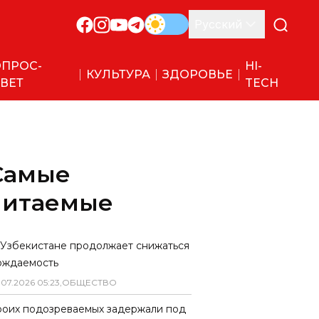
Русский
ПРОС-
HI-
КУЛЬТУРА
ЗДОРОВЬЕ
ВЕТ
TECH
Самые
читаемые
 Узбекистане продолжает снижаться
ождаемость
.
07
.
2026
05
:
23
,
ОБЩЕСТВО
роих подозреваемых задержали под