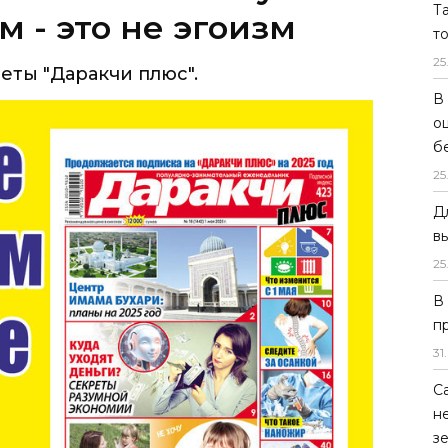
Т
 - это не эгоизм
т
25
еты "Даракчи плюс".
В
о
б
25
Д
в
25
В
п
31
.
С
н
з