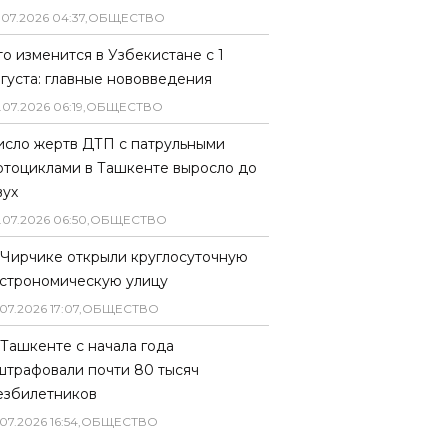
.
07
.
2026
04
:
37
,
ОБЩЕСТВО
то изменится в Узбекистане с 1
вгуста: главные нововведения
.
07
.
2026
06
:
19
,
ОБЩЕСТВО
исло жертв ДТП с патрульными
отоциклами в Ташкенте выросло до
вух
.
07
.
2026
06
:
50
,
ОБЩЕСТВО
 Чирчике открыли круглосуточную
астрономическую улицу
07
.
2026
17
:
07
,
ОБЩЕСТВО
 Ташкенте с начала года
штрафовали почти 80 тысяч
езбилетников
07
.
2026
16
:
54
,
ОБЩЕСТВО