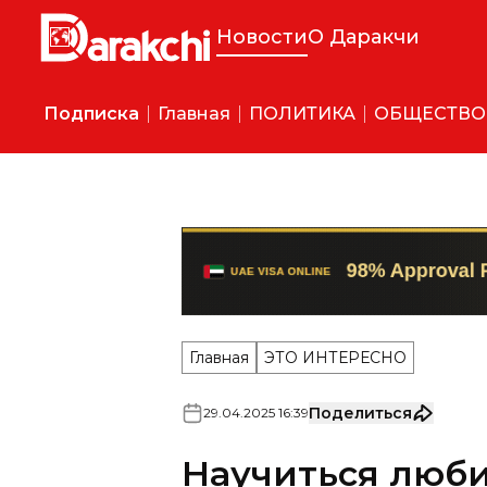
Новости
О Даракчи
Подписка
Главная
ПОЛИТИКА
ОБЩЕСТВО
Главная
ЭТО ИНТЕРЕСНО
Поделиться
29
.
04
.
2025
16
:
39
Научиться люби