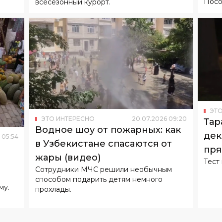
Посо
всесезонный курорт.
ЭТО
ЭТО ИНТЕРЕСНО
20
.
07
.
2026
09
:
20
Тар
Водное шоу от пожарных: как
дек
05
:
54
в Узбекистане спасаются от
пря
жары (видео)
Тест
Сотрудники МЧС решили необычным
способом подарить детям немного
му.
прохлады.