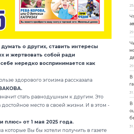
25
Ч
а
29
Ч
т думать о других, ставить интересы
м
х и жертвовать собой ради
д
 себе нередко воспринимается как
29
В
пользе здорового эгоизма рассказала
г
ВАКОВА.
31
.
е значит стать равнодушным к другим. Это
В
 достойное место в своей жизни. И в этом -
о
б
 плюс» от 1 мая 2025 года.
31
.
на которые Вы бы хотели получить в газете