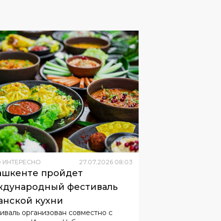
 ИНТЕРЕСНО
27
.
07
.
2026
08
:
03
ашкенте пройдет
дународный фестиваль
анской кухни
иваль организован совместно с