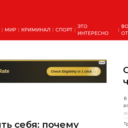
ЭТО
ВО
МИР
КРИМИНАЛ
СПОРТ
ИНТЕРЕСНО
ОТ
В
р
25
ть себя: почему
Т