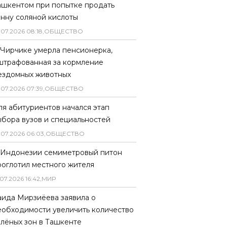
ашкентом при попытке продать
онну соляной кислоты
.
07
.
2026
08
:
18
,
ОБЩЕСТВО
 Чирчике умерла пенсионерка,
штрафованная за кормление
ездомных животных
.
07
.
2026
07
:
39
,
ОБЩЕСТВО
ля абитуриентов начался этап
ыбора вузов и специальностей
.
07
.
2026
06
:
03
,
ОБЩЕСТВО
 Индонезии семиметровый питон
роглотил местного жителя
07
.
2026
16
:
42
,
МИР
аида Мирзиёева заявила о
еобходимости увеличить количество
елёных зон в Ташкенте