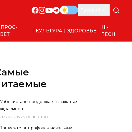
Русский
ПРОС-
HI-
КУЛЬТУРА
ЗДОРОВЬЕ
ВЕТ
TECH
Самые
читаемые
 Узбекистане продолжает снижаться
ождаемость
.
07
.
2026
05
:
23
,
ОБЩЕСТВО
 Ташкенте оштрафован начальник