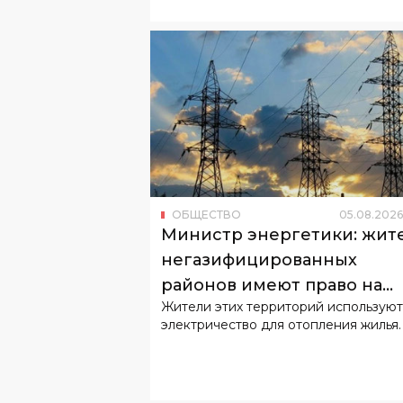
ОБЩЕСТВО
05
.
08
.
2026
Министр энергетики: жит
негазифицированных
районов имеют право на
Жители этих территорий используют
льготный тариф
электричество для отопления жилья.