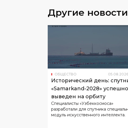
Другие новости
ОБЩЕСТВО
05
.
08
.
202
Исторический день: спутн
«Samarkand-2028» успешн
выведен на орбиту
Специалисты «Узбеккосмоса»
разработали для спутника специаль
модуль искусственного интеллекта.