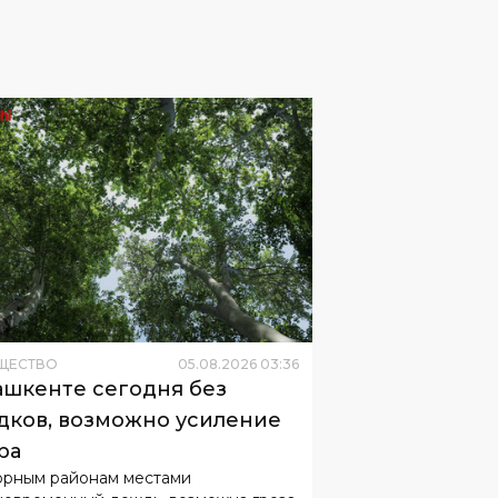
ЩЕСТВО
05
.
08
.
2026
03
:
36
ашкенте сегодня без
дков, возможно усиление
ра
орным районам местами