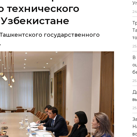
У
о технического
24
 Узбекистане
Т
Т
е Ташкентского государственного
т
.
25
В
о
б
25
Д
в
25
З
Н
в