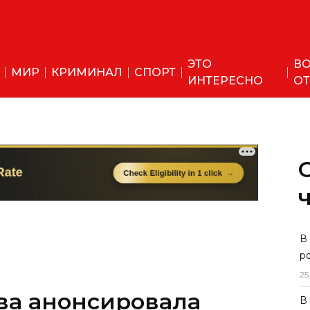
ЭТО
ВО
МИР
КРИМИНАЛ
СПОРТ
ИНТЕРЕСНО
ОТ
В
р
25
ва анонсировала
В