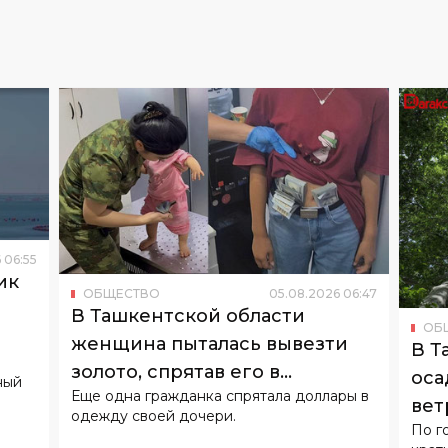
6
06
:
55
ик
ОБЩЕСТВО
05
.
08
.
2026
06
:
47
о
В Ташкентской области
ОБ
женщина пыталась вывезти
В Т
золото, спрятав его в
оса
ный
Еще одна гражданка спрятала доллары в
подгузнике ребенка
вет
одежду своей дочери.
По г