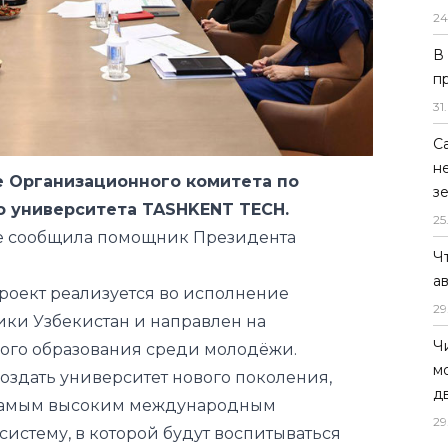
24
В
п
31
.
С
н
 Организационного комитета по
з
о университета TASHKENT TECH.
25
ле сообщила помощник Президента
Ч
а
проект реализуется во исполнение
29
ки Узбекистан и направлен на
Ч
кого образования среди молодёжи.
м
создать университет нового поколения,
д
ь самым высоким международным
29
истему, в которой будут воспитываться