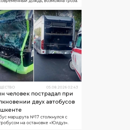
ковременный дождь, возможна гроза.
ЩЕСТВО
05
.
08
.
2026
02
:
43
н человек пострадал при
лкновении двух автобусов
ашкенте
бус маршрута №17 столкнулся с
тробусом на остановке «Юлдуз».