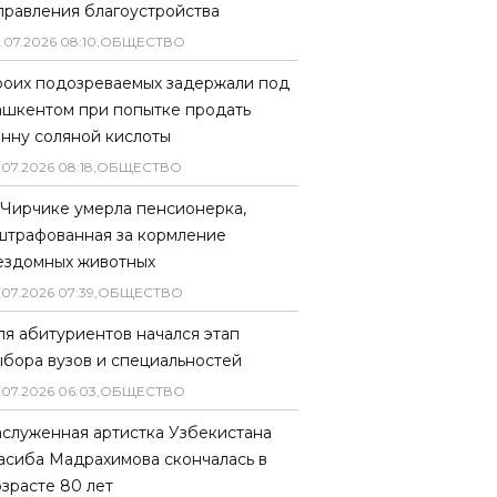
правления благоустройства
.
07
.
2026
08
:
10
,
ОБЩЕСТВО
роих подозреваемых задержали под
ашкентом при попытке продать
онну соляной кислоты
.
07
.
2026
08
:
18
,
ОБЩЕСТВО
 Чирчике умерла пенсионерка,
штрафованная за кормление
ездомных животных
.
07
.
2026
07
:
39
,
ОБЩЕСТВО
ля абитуриентов начался этап
ыбора вузов и специальностей
.
07
.
2026
06
:
03
,
ОБЩЕСТВО
аслуженная артистка Узбекистана
асиба Мадрахимова скончалась в
озрасте 80 лет