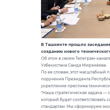
В Ташкенте прошло заседание
созданию нового техническог
Об этом в своем Телеграм-кана
Узбекистана Саида Мирзиёева.
По ее словам, этот масштабный 
поручения Президента Республи
укрепление престижа техничес
"Наша стратегическая задача — 
который будет соответствоват
стандартам. Мы сформируем экос