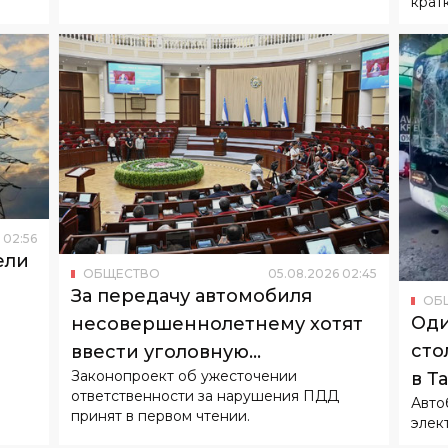
крат
02
:
56
ели
ОБЩЕСТВО
05
.
08
.
2026
02
:
45
За передачу автомобиля
ОБ
Оди
несовершеннолетнему хотят
сто
ввести уголовную
Законопроект об ужесточении
в Т
ответственность
ответственности за нарушения ПДД
Авто
принят в первом чтении.
элек