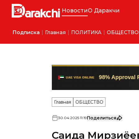
Новости
О Даракчи
Подписка
Главная
ПОЛИТИКА
ОБЩЕСТВО
Главная
ОБЩЕСТВО
Поделиться
30
.
04
.
2025
11
:
19
Саида Мирзиёе