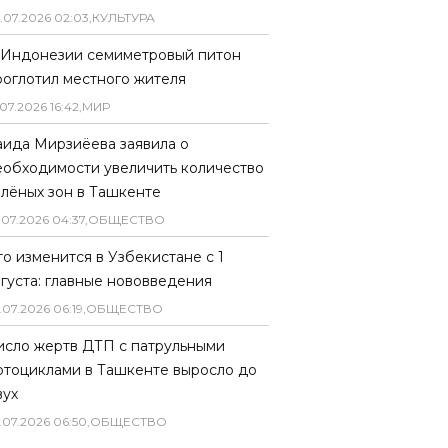
.
07
.
2026
02
:
03
,
КУЛЬТУРА
 Индонезии семиметровый питон
роглотил местного жителя
07
.
2026
16
:
42
,
МИР
аида Мирзиёева заявила о
еобходимости увеличить количество
елёных зон в Ташкенте
.
07
.
2026
04
:
37
,
ОБЩЕСТВО
то изменится в Узбекистане с 1
вгуста: главные нововведения
.
07
.
2026
06
:
19
,
ОБЩЕСТВО
исло жертв ДТП с патрульными
отоциклами в Ташкенте выросло до
вух
.
07
.
2026
06
:
50
,
ОБЩЕСТВО