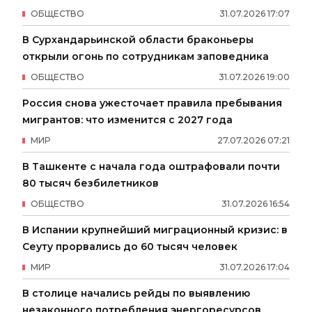
ОБЩЕСТВО
31
.
07
.
2026
17
:
07
В Сурхандарьинской области браконьеры
открыли огонь по сотрудникам заповедника
ОБЩЕСТВО
31
.
07
.
2026
19
:
00
Россия снова ужесточает правила пребывания
мигрантов: что изменится с 2027 года
МИР
27
.
07
.
2026
07
:
21
В Ташкенте с начала года оштрафовали почти
80 тысяч безбилетников
ОБЩЕСТВО
31
.
07
.
2026
16
:
54
В Испании крупнейший миграционный кризис: в
Сеуту прорвались до 60 тысяч человек
МИР
31
.
07
.
2026
17
:
04
В столице начались рейды по выявлению
незаконного потребления энергоресурсов