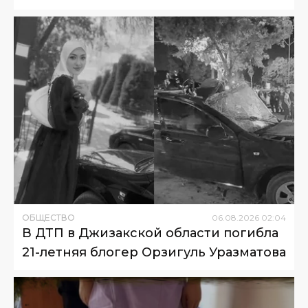
ОБЩЕСТВО
06
.
08
.
2026
02
:
04
В ДТП в Джизакской области погибла
21-летняя блогер Орзигуль Уразматова