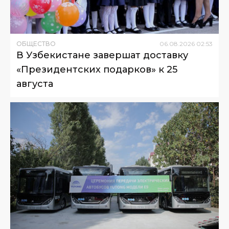
ОБЩЕСТВО
06
.
08
.
2026
02
:
53
В Узбекистане завершат доставку
«Президентских подарков» к 25
августа