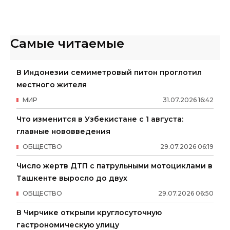
Самые читаемые
В Индонезии семиметровый питон проглотил
местного жителя
МИР
31
.
07
.
2026
16
:
42
Что изменится в Узбекистане с 1 августа:
главные нововведения
ОБЩЕСТВО
29
.
07
.
2026
06
:
19
Число жертв ДТП с патрульными мотоциклами в
Ташкенте выросло до двух
ОБЩЕСТВО
29
.
07
.
2026
06
:
50
В Чирчике открыли круглосуточную
гастрономическую улицу