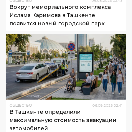
ОБЩЕСТВО
06
.
08
.
2026
02
:
43
Вокруг мемориального комплекса
Ислама Каримова в Ташкенте
появится новый городской парк
ОБЩЕСТВО
06
.
08
.
2026
02
:
41
В Ташкенте определили
максимальную стоимость эвакуации
автомобилей