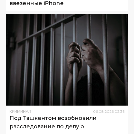
ввезенные iPhone
КРИМИНАЛ
06
.
08
.
2026
02
:
36
Под Ташкентом возобновили
расследование по делу о