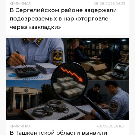
КРИМИНАЛ
08
.
08
.
2026
06
:
23
В Сергелийском районе задержали
подозреваемых в наркоторговле
через «закладки»
КРИМИНАЛ
06
.
08
.
2026
16
:
11
В Ташкентской области выявили