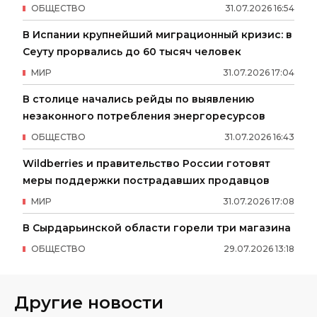
ОБЩЕСТВО
31
.
07
.
2026
16
:
54
В Испании крупнейший миграционный кризис: в
Сеуту прорвались до 60 тысяч человек
МИР
31
.
07
.
2026
17
:
04
В столице начались рейды по выявлению
незаконного потребления энергоресурсов
ОБЩЕСТВО
31
.
07
.
2026
16
:
43
Wildberries и правительство России готовят
меры поддержки пострадавших продавцов
МИР
31
.
07
.
2026
17
:
08
В Сырдарьинской области горели три магазина
ОБЩЕСТВО
29
.
07
.
2026
13
:
18
Другие новости