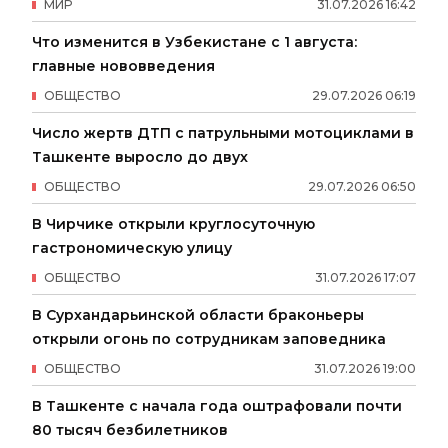
МИР
31
.
07
.
2026
16
:
42
Что изменится в Узбекистане с 1 августа:
главные нововведения
ОБЩЕСТВО
29
.
07
.
2026
06
:
19
Число жертв ДТП с патрульными мотоциклами в
Ташкенте выросло до двух
ОБЩЕСТВО
29
.
07
.
2026
06
:
50
В Чирчике открыли круглосуточную
гастрономическую улицу
ОБЩЕСТВО
31
.
07
.
2026
17
:
07
В Сурхандарьинской области браконьеры
открыли огонь по сотрудникам заповедника
ОБЩЕСТВО
31
.
07
.
2026
19
:
00
В Ташкенте с начала года оштрафовали почти
80 тысяч безбилетников