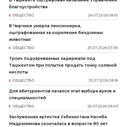
благоустройства
ОБЩЕСТВО
24
.
07
.
2026
08
:
10
В Чирчике умерла пенсионерка,
оштрафованная за кормление бездомных
животных
ОБЩЕСТВО
25
.
07
.
2026
07
:
39
Троих подозреваемых задержали под
Ташкентом при попытке продать тонну соляной
кислоты
ОБЩЕСТВО
25
.
07
.
2026
08
:
18
Для абитуриентов начался этап выбора вузов и
специальностей
ОБЩЕСТВО
25
.
07
.
2026
06
:
03
Заслуженная артистка Узбекистана Насиба
Мадрахимова скончалась в возрасте 80 лет