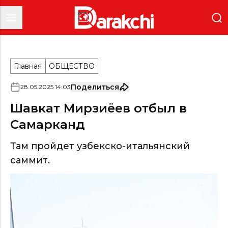
Главная
ОБЩЕСТВО
Поделиться
28
.
05
.
2025
14
:
03
Шавкат Мирзиёев отбыл в
Самарканд
Там пройдет узбекско-итальянский
саммит.