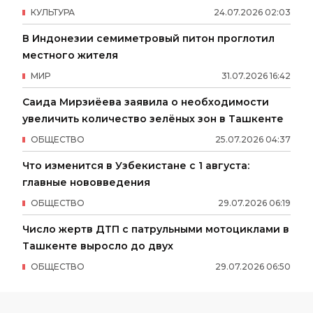
КУЛЬТУРА
24
.
07
.
2026
02
:
03
В Индонезии семиметровый питон проглотил
местного жителя
МИР
31
.
07
.
2026
16
:
42
Саида Мирзиёева заявила о необходимости
увеличить количество зелёных зон в Ташкенте
ОБЩЕСТВО
25
.
07
.
2026
04
:
37
Что изменится в Узбекистане с 1 августа:
главные нововведения
ОБЩЕСТВО
29
.
07
.
2026
06
:
19
Число жертв ДТП с патрульными мотоциклами в
Ташкенте выросло до двух
ОБЩЕСТВО
29
.
07
.
2026
06
:
50