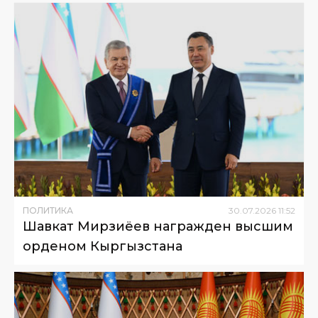
ПОЛИТИКА
30
.
07
.
2026
11
:
52
Шавкат Мирзиёев награжден высшим
орденом Кыргызстана