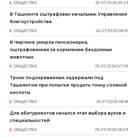
ОБЩЕСТВО
25
.
07
.
2026
05
:
23
В Ташкенте оштрафован начальник Управления
благоустройства
ОБЩЕСТВО
24
.
07
.
2026
08
:
10
В Чирчике умерла пенсионерка,
оштрафованная за кормление бездомных
животных
ОБЩЕСТВО
25
.
07
.
2026
07
:
39
Троих подозреваемых задержали под
Ташкентом при попытке продать тонну соляной
кислоты
ОБЩЕСТВО
25
.
07
.
2026
08
:
18
Для абитуриентов начался этап выбора вузов и
специальностей
ОБЩЕСТВО
25
.
07
.
2026
06
:
03