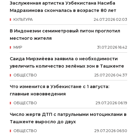
Заслуженная артистка Узбекистана Насиба
Мадрахимова скончалась в возрасте 80 лет
КУЛЬТУРА
24
.
07
.
2026
02
:
03
В Индонезии семиметровый питон проглотил
местного жителя
МИР
31
.
07
.
2026
16
:
42
Саида Мирзиёева заявила о необходимости
увеличить количество зелёных зон в Ташкенте
ОБЩЕСТВО
25
.
07
.
2026
04
:
37
Что изменится в Узбекистане с 1 августа:
главные нововведения
ОБЩЕСТВО
29
.
07
.
2026
06
:
19
Число жертв ДТП с патрульными мотоциклами в
Ташкенте выросло до двух
ОБЩЕСТВО
29
.
07
.
2026
06
:
50