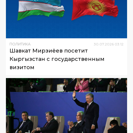
ПОЛИТИКА
30
.
07
.
2026
03
:
12
Шавкат Мирзиёев посетит
Кыргызстан с государственным
визитом