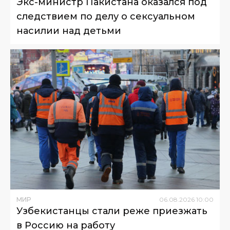
Экс-министр Пакистана оказался под
следствием по делу о сексуальном
насилии над детьми
МИР
06
.
08
.
2026
10
:
00
Узбекистанцы стали реже приезжать
в Россию на работу