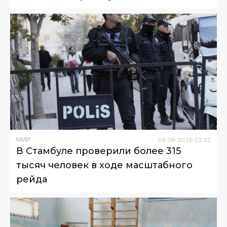
МИР
06
.
08
.
2026
02
:
32
В Стамбуле проверили более 315
тысяч человек в ходе масштабного
рейда