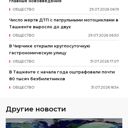
главные нововведения
ОБЩЕСТВО
29
.
07
.
2026
06
:
19
Число жертв ДТП с патрульными мотоциклами в
Ташкенте выросло до двух
ОБЩЕСТВО
29
.
07
.
2026
06
:
50
В Чирчике открыли круглосуточную
гастрономическую улицу
ОБЩЕСТВО
31
.
07
.
2026
17
:
07
В Ташкенте с начала года оштрафовали почти
80 тысяч безбилетников
ОБЩЕСТВО
31
.
07
.
2026
16
:
54
Другие новости