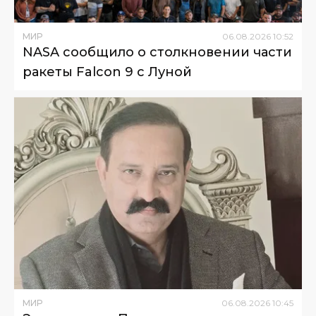
МИР
06
.
08
.
2026
10
:
52
NASA сообщило о столкновении части
ракеты Falcon 9 с Луной
МИР
06
.
08
.
2026
10
:
45