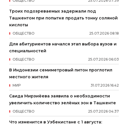
ОБЩЕСТВО
25
.
07
.
2026
07
:
39
Троих подозреваемых задержали под
Ташкентом при попытке продать тонну соляной
кислоты
ОБЩЕСТВО
25
.
07
.
2026
08
:
18
Для абитуриентов начался этап выбора вузов и
специальностей
ОБЩЕСТВО
25
.
07
.
2026
06
:
03
В Индонезии семиметровый питон проглотил
местного жителя
МИР
31
.
07
.
2026
16
:
42
Саида Мирзиёева заявила о необходимости
увеличить количество зелёных зон в Ташкенте
ОБЩЕСТВО
25
.
07
.
2026
04
:
37
Что изменится в Узбекистане с 1 августа: