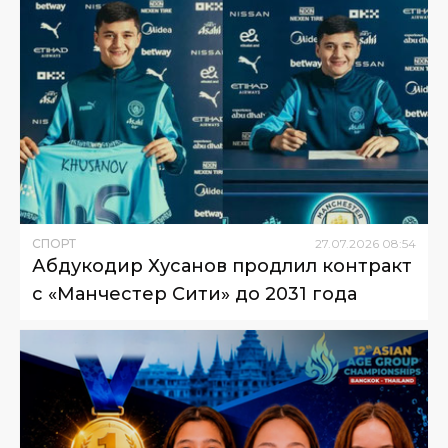
СПОРТ
27
.
07
.
2026
08
:
54
Абдукодир Хусанов продлил контракт
с «Манчестер Сити» до 2031 года