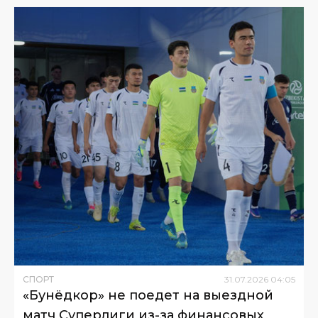
СПОРТ
31
.
07
.
2026
04
:
05
«Бунёдкор» не поедет на выездной
матч Суперлиги из-за финансовых