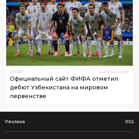
СПОРТ
24
.
07
.
2026
05
:
19
Официальный сайт ФИФА отметил
дебют Узбекистана на мировом
первенстве
Реклама
RSS