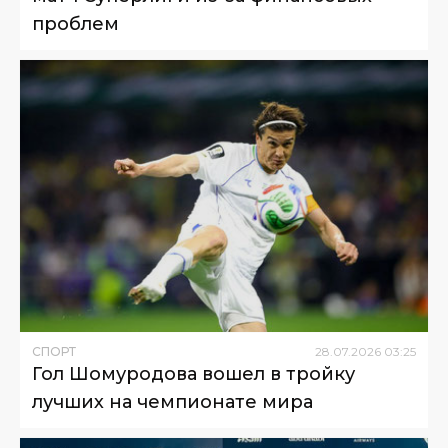
проблем
СПОРТ
28
.
07
.
2026
03
:
25
Гол Шомуродова вошел в тройку
лучших на чемпионате мира