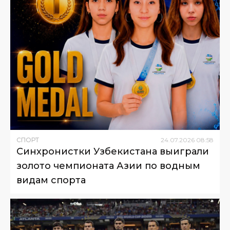
СПОРТ
24
.
07
.
2026
08
:
58
Синхронистки Узбекистана выиграли
золото чемпионата Азии по водным
видам спорта