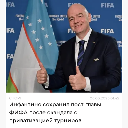
СПОРТ
06
.
08
.
2026
01
:
45
Инфантино сохранил пост главы
ФИФА после скандала с
приватизацией турниров