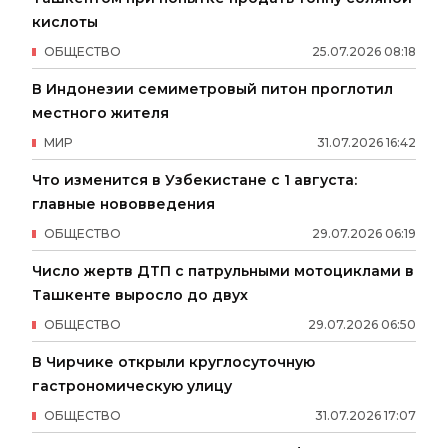
кислоты
ОБЩЕСТВО
25
.
07
.
2026
08
:
18
В Индонезии семиметровый питон проглотил
местного жителя
МИР
31
.
07
.
2026
16
:
42
Что изменится в Узбекистане с 1 августа:
главные нововведения
ОБЩЕСТВО
29
.
07
.
2026
06
:
19
Число жертв ДТП с патрульными мотоциклами в
Ташкенте выросло до двух
ОБЩЕСТВО
29
.
07
.
2026
06
:
50
В Чирчике открыли круглосуточную
гастрономическую улицу
ОБЩЕСТВО
31
.
07
.
2026
17
:
07