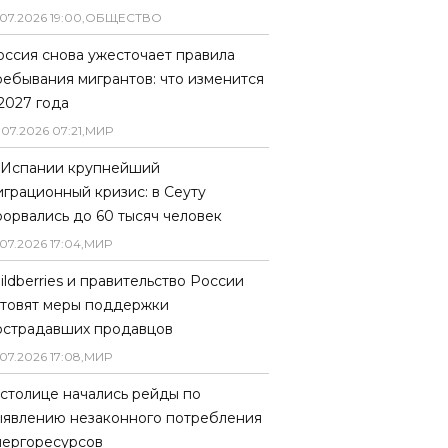
07
.
2026
19
:
00
,
ОБЩЕСТВО
оссия снова ужесточает правила
ребывания мигрантов: что изменится
 2027 года
.
07
.
2026
07
:
21
,
МИР
 Испании крупнейший
играционный кризис: в Сеуту
рорвались до 60 тысяч человек
07
.
2026
17
:
04
,
МИР
ildberries и правительство России
отовят меры поддержки
острадавших продавцов
07
.
2026
17
:
08
,
МИР
 столице начались рейды по
ыявлению незаконного потребления
нергоресурсов