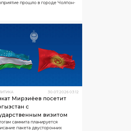
приятие прошло в городе Чолпон-
ба на Иссык-Куле
ЛИТИКА
30
.
07
.
2026
03
:
12
кат Мирзиёев посетит
гызстан с
ударственным визитом
тогам саммита планируется
исание пакета двусторонних