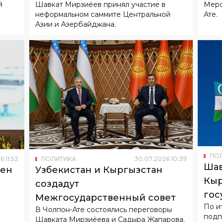
й
Шавкат Мирзиёев принял участие в
Меро
сотрудничества
клу
неформальном саммите Центральной
Ате.
Азии и Азербайджана.
ПО
6
11
:
52
ПОЛИТИКА
30
.
07
.
2026
10
:
39
Шав
ден
Узбекистан и Кыргызстан
Кыр
создадут
гос
Межгосударственный совет
По и
В Чолпон-Ате состоялись переговоры
подп
Шавката Мирзиёева и Садыра Жапарова.