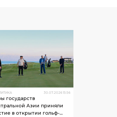
ЛИТИКА
30
.
07
.
2026
15
:
56
вы государств
тральной Азии приняли
стие в открытии гольф-