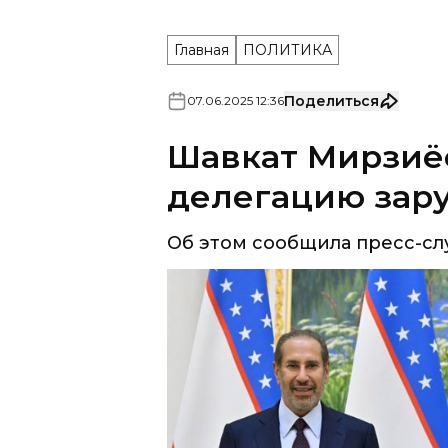
Главная
ПОЛИТИКА
Поделиться
07
.
06
.
2025
12
:
36
Шавкат Мирзиё
делегацию зар
Об этом сообщила пресс-слу