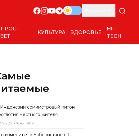
Русский
ПРОС-
HI-
КУЛЬТУРА
ЗДОРОВЬЕ
ВЕТ
TECH
Самые
читаемые
 Индонезии семиметровый питон
роглотил местного жителя
07
.
2026
16
:
42
,
МИР
то изменится в Узбекистане с 1