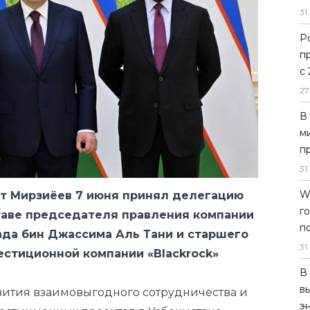
31
.
Р
п
с
27
В
м
п
31
.
W
т Мирзиёев 7 июня принял делегацию
г
таве председателя правления компании
п
амада бин Джассима Аль Тани и старшего
31
.
стиционной компании «Blackrock»
В
в
ития взаимовыгодного сотрудничества и
э