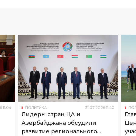
6
11
:
04
ПОЛИТИКА
31
.
07
.
2026
11
:
40
ПО
Лидеры стран ЦА и
Гла
Азербайджана обсудили
Цен
развитие регионального
уча