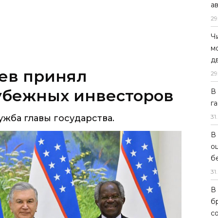
а
29
Ч
м
д
ев принял
29
убежных инвесторов
В
г
жба главы государства.
31
.
В
о
б
31
.
В
б
с