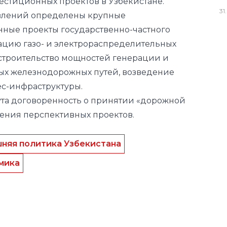
стиционных проектов в Узбекистане.
31
.
авлений определены крупные
ные проекты государственно-частного
ацию газо- и электрораспределительных
 строительство мощностей генерации и
ых железнодорожных путей, возведение
с-инфраструктуры.
ута договоренность о принятии «дорожной
ения перспективных проектов.
няя политика Узбекистана
мика