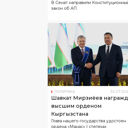
В Сенат направили Конституционны
Президента
закон об АП.
ПОЛИТИКА
30
.
07
.
202
Шавкат Мирзиёев награж
высшим орденом
Кыргызстана
Глава нашего государства удостоен
ордена «Манас» I степени.