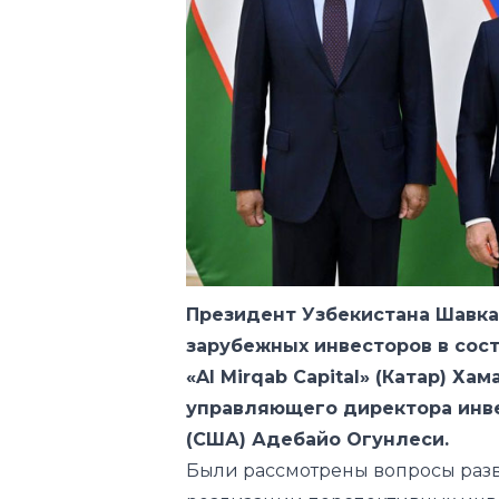
Президент Узбекистана Шавка
зарубежных инвесторов в сос
«Al Mirqab Capital» (Катар) Х
управляющего директора инве
(США) Адебайо Огунлеси.
Были рассмотрены вопросы разв