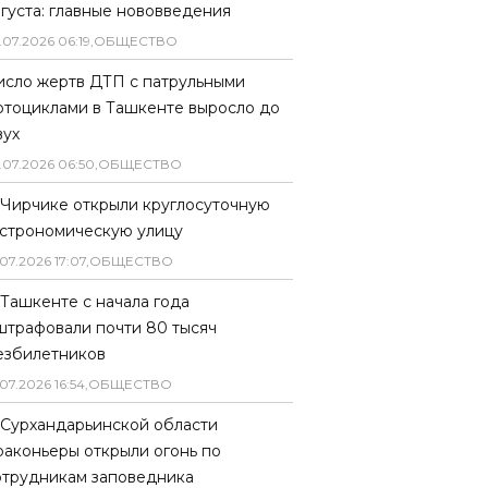
вгуста: главные нововведения
.
07
.
2026
06
:
19
,
ОБЩЕСТВО
исло жертв ДТП с патрульными
отоциклами в Ташкенте выросло до
вух
.
07
.
2026
06
:
50
,
ОБЩЕСТВО
 Чирчике открыли круглосуточную
астрономическую улицу
07
.
2026
17
:
07
,
ОБЩЕСТВО
 Ташкенте с начала года
штрафовали почти 80 тысяч
езбилетников
07
.
2026
16
:
54
,
ОБЩЕСТВО
 Сурхандарьинской области
раконьеры открыли огонь по
отрудникам заповедника