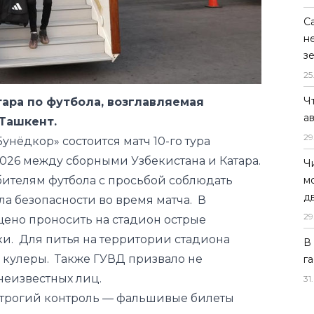
С
н
з
25
Ч
ара по футбола, возглавляемая
а
 Ташкент.
29
унёдкор» состоится матч 10-го тура
2026 между сборными Узбекистана и Катара.
Ч
бителям футбола с просьбой соблюдать
м
д
а безопасности во время матча. В
29
щено проносить на стадион острые
и. Для питья на территории стадиона
В
 кулеры. Также ГУВД призвало не
г
неизвестных лиц.
31
.
 строгий контроль — фальшивые билеты