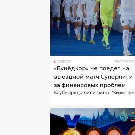
СПОРТ
31
.
07
.
2026
«Бунёдкор» не поедет на
выездной матч Суперлиги 
за финансовых проблем
Клубу предстоит играть с "Кызылкум