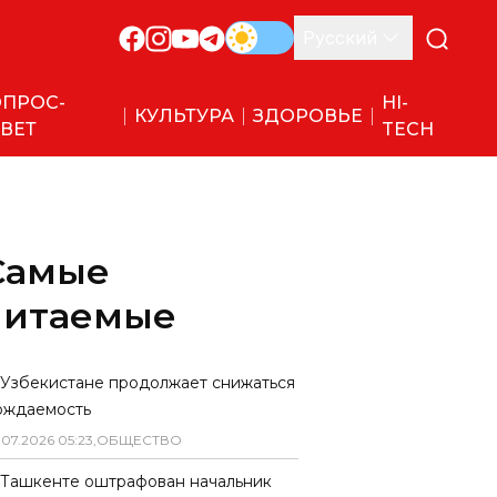
Русский
ПРОС-
HI-
КУЛЬТУРА
ЗДОРОВЬЕ
ВЕТ
TECH
Самые
читаемые
 Узбекистане продолжает снижаться
ождаемость
.
07
.
2026
05
:
23
,
ОБЩЕСТВО
 Ташкенте оштрафован начальник