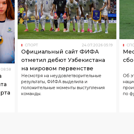
СПОРТ
24
.
07
.
2026
05
:
19
СП
Официальный сайт ФИФА
Мес
отметил дебют Узбекистана
сбо
на мировом первенстве
08
:
58
а
Несмотря на неудовлетворительные
Об э
результаты, ФИФА выделила и
наци
та
положительные моменты выступления
проигра
орта
команды.
по ф