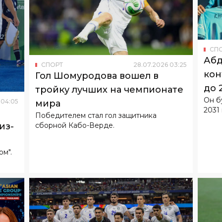
СП
Абд
СПОРТ
28
.
07
.
2026
03
:
25
кон
Гол Шомуродова вошел в
до 
тройку лучших на чемпионате
Он б
04
:
05
мира
2031 
Победителем стал гол защитника
сборной Кабо-Верде.
из-
ом".