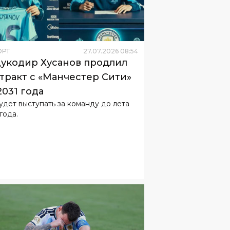
ОРТ
27
.
07
.
2026
08
:
54
укодир Хусанов продлил
тракт с «Манчестер Сити»
2031 года
удет выступать за команду до лета
года.