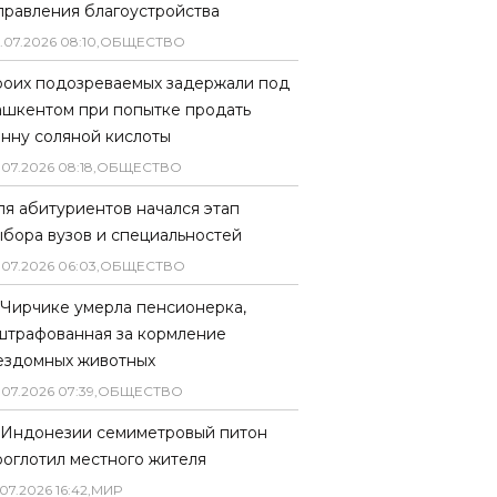
правления благоустройства
.
07
.
2026
08
:
10
,
ОБЩЕСТВО
роих подозреваемых задержали под
ашкентом при попытке продать
онну соляной кислоты
.
07
.
2026
08
:
18
,
ОБЩЕСТВО
ля абитуриентов начался этап
ыбора вузов и специальностей
.
07
.
2026
06
:
03
,
ОБЩЕСТВО
 Чирчике умерла пенсионерка,
штрафованная за кормление
ездомных животных
.
07
.
2026
07
:
39
,
ОБЩЕСТВО
 Индонезии семиметровый питон
роглотил местного жителя
07
.
2026
16
:
42
,
МИР