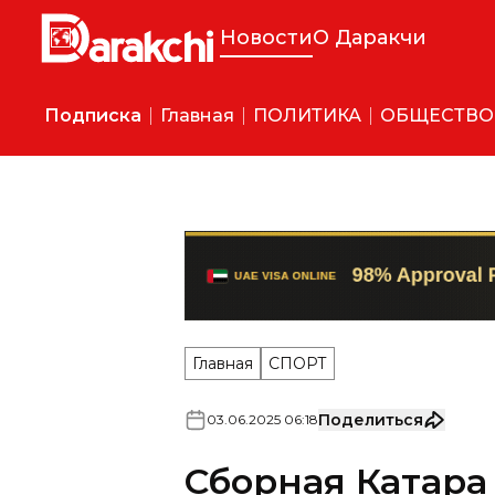
Новости
О Даракчи
Подписка
Главная
ПОЛИТИКА
ОБЩЕСТВО
Главная
СПОРТ
Поделиться
03
.
06
.
2025
06
:
18
Сборная Катара