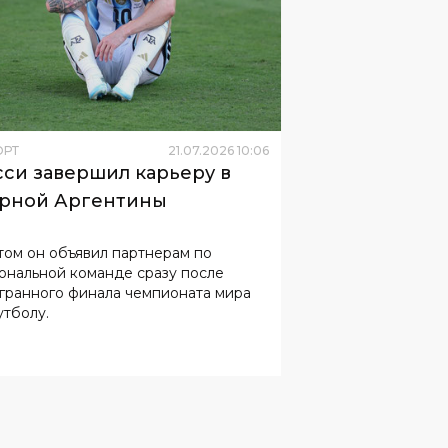
ОРТ
21
.
07
.
2026
10
:
06
си завершил карьеру в
рной Аргентины
том он объявил партнерам по
ональной команде сразу после
нного финала чемпионата мира
утболу.