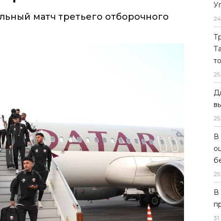
У
ельный матч третьего отборочного
24
Т
Т
т
25
Д
в
25
В
о
б
25
В
п
31
.