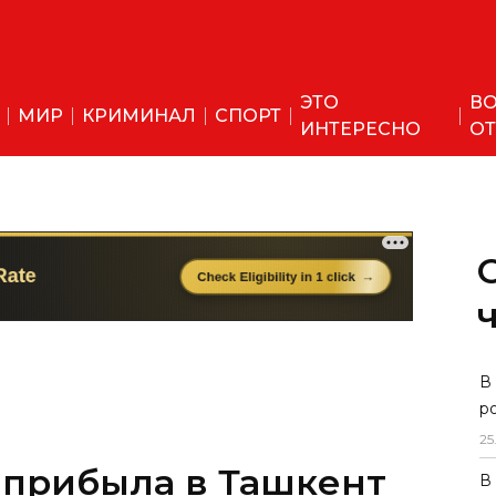
ЭТО
ВО
МИР
КРИМИНАЛ
СПОРТ
ИНТЕРЕСНО
ОТ
В
р
25
 прибыла в Ташкент
В