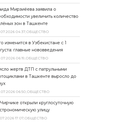
аида Мирзиёева заявила о
еобходимости увеличить количество
елёных зон в Ташкенте
.
07
.
2026
04
:
37
,
ОБЩЕСТВО
то изменится в Узбекистане с 1
вгуста: главные нововведения
.
07
.
2026
06
:
19
,
ОБЩЕСТВО
исло жертв ДТП с патрульными
отоциклами в Ташкенте выросло до
вух
.
07
.
2026
06
:
50
,
ОБЩЕСТВО
 Чирчике открыли круглосуточную
астрономическую улицу
07
.
2026
17
:
07
,
ОБЩЕСТВО