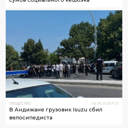
сумов социального кешбэка
ОБЩЕСТВО
06
.
08
.
2026
11
:
27
В Андижане грузовик Isuzu сбил
велосипедиста