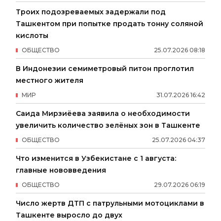
Троих подозреваемых задержали под
Ташкентом при попытке продать тонну соляной
кислоты
ОБЩЕСТВО
25
.
07
.
2026
08
:
18
В Индонезии семиметровый питон проглотил
местного жителя
МИР
31
.
07
.
2026
16
:
42
Саида Мирзиёева заявила о необходимости
увеличить количество зелёных зон в Ташкенте
ОБЩЕСТВО
25
.
07
.
2026
04
:
37
Что изменится в Узбекистане с 1 августа:
главные нововведения
ОБЩЕСТВО
29
.
07
.
2026
06
:
19
Число жертв ДТП с патрульными мотоциклами в
Ташкенте выросло до двух