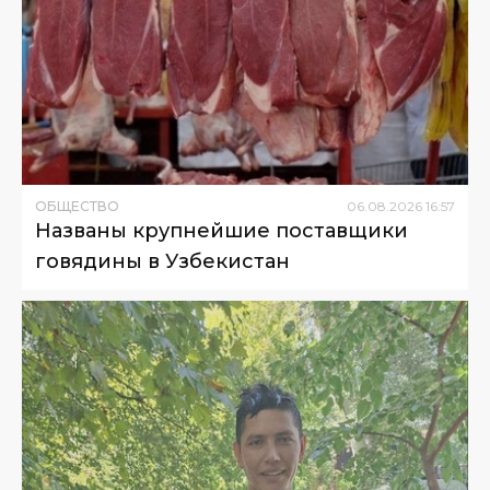
ОБЩЕСТВО
06
.
08
.
2026
16
:
57
Названы крупнейшие поставщики
говядины в Узбекистан