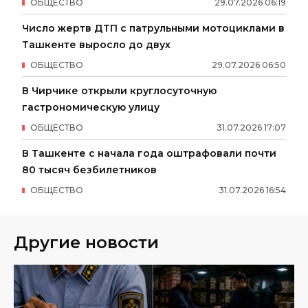
ОБЩЕСТВО
29
.
07
.
2026
06
:
19
Число жертв ДТП с патрульными мотоциклами в
Ташкенте выросло до двух
ОБЩЕСТВО
29
.
07
.
2026
06
:
50
В Чирчике открыли круглосуточную
гастрономическую улицу
ОБЩЕСТВО
31
.
07
.
2026
17
:
07
В Ташкенте с начала года оштрафовали почти
80 тысяч безбилетников
ОБЩЕСТВО
31
.
07
.
2026
16
:
54
Другие новости