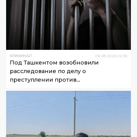
КРИМИНАЛ
06
.
08
.
2026
02
:
36
Под Ташкентом возобновили
расследование по делу о
преступлении против
несовершеннолетнего