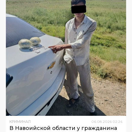
КРИМИНАЛ
06
.
08
.
2026
02
:
24
В Навоийской области у гражданина