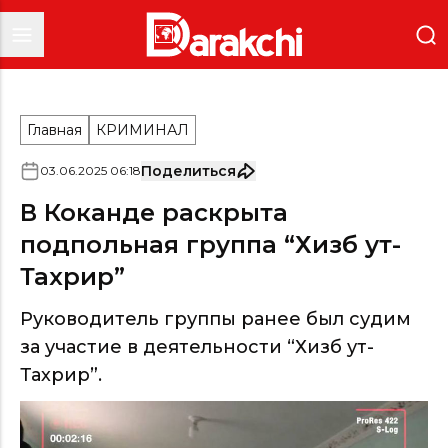
Главная
КРИМИНАЛ
Поделиться
03
.
06
.
2025
06
:
18
В Коканде раскрыта
подпольная группа “Хизб ут-
Тахрир”
Руководитель группы ранее был судим
за участие в деятельности “Хизб ут-
Тахрир”.