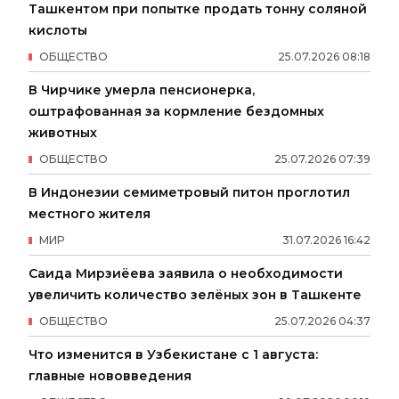
Ташкентом при попытке продать тонну соляной
кислоты
ОБЩЕСТВО
25
.
07
.
2026
08
:
18
В Чирчике умерла пенсионерка,
оштрафованная за кормление бездомных
животных
ОБЩЕСТВО
25
.
07
.
2026
07
:
39
В Индонезии семиметровый питон проглотил
местного жителя
МИР
31
.
07
.
2026
16
:
42
Саида Мирзиёева заявила о необходимости
увеличить количество зелёных зон в Ташкенте
ОБЩЕСТВО
25
.
07
.
2026
04
:
37
Что изменится в Узбекистане с 1 августа:
главные нововведения