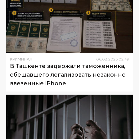
КРИМИНАЛ
06
.
08
.
2026
02
:
49
В Ташкенте задержали таможенника,
обещавшего легализовать незаконно
ввезенные iPhone