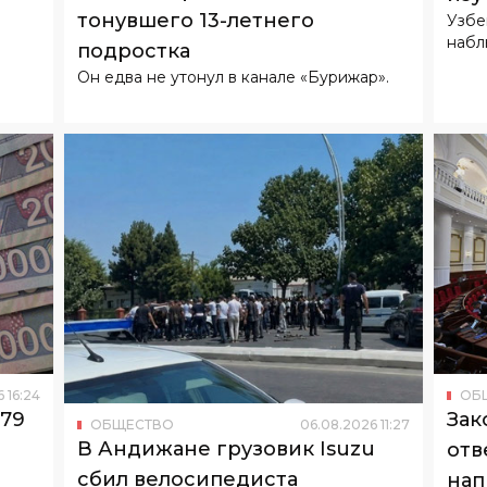
6
16
:
24
ОБ
179
Зак
ОБЩЕСТВО
06
.
08
.
2026
11
:
27
В Андижане грузовик Isuzu
отв
сбил велосипедиста
нап
В ча
нака
Ведется проверка.
несо