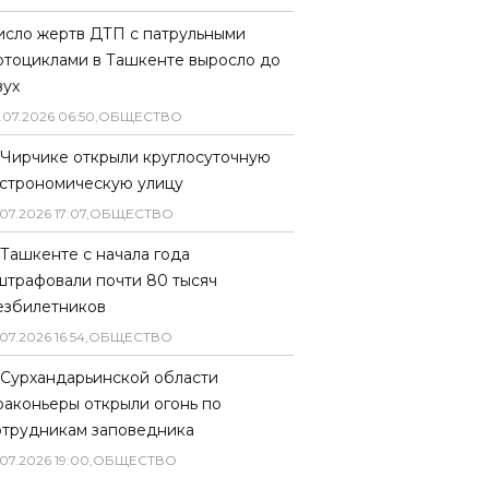
исло жертв ДТП с патрульными
отоциклами в Ташкенте выросло до
вух
.
07
.
2026
06
:
50
,
ОБЩЕСТВО
 Чирчике открыли круглосуточную
астрономическую улицу
07
.
2026
17
:
07
,
ОБЩЕСТВО
 Ташкенте с начала года
штрафовали почти 80 тысяч
езбилетников
07
.
2026
16
:
54
,
ОБЩЕСТВО
 Сурхандарьинской области
раконьеры открыли огонь по
отрудникам заповедника
07
.
2026
19
:
00
,
ОБЩЕСТВО