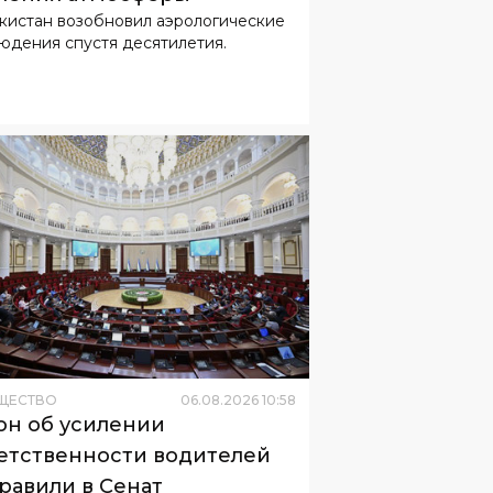
ЩЕСТВО
06
.
08
.
2026
10
:
58
он об усилении
етственности водителей
равили в Сенат
стности, намечено ужесточить
зание за передачу автомобиля
вершеннолетнему.