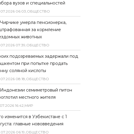
ыбора вузов и специальностей
.
07
.
2026
06
:
03
,
ОБЩЕСТВО
 Чирчике умерла пенсионерка,
штрафованная за кормление
ездомных животных
.
07
.
2026
07
:
39
,
ОБЩЕСТВО
роих подозреваемых задержали под
ашкентом при попытке продать
онну соляной кислоты
.
07
.
2026
08
:
18
,
ОБЩЕСТВО
 Индонезии семиметровый питон
роглотил местного жителя
07
.
2026
16
:
42
,
МИР
то изменится в Узбекистане с 1
вгуста: главные нововведения
.
07
.
2026
06
:
19
,
ОБЩЕСТВО