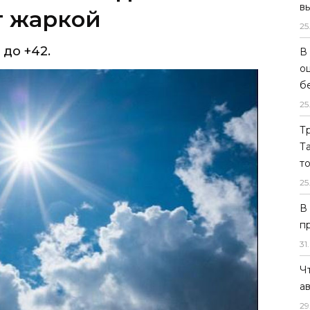
в
25
В
о
б
25
Т
Т
т
25
В
п
31
.
Ч
 Узбекистана находилась под влиянием
а
довольно комфортным для лета
29