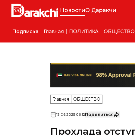
Новости
О Даракчи
Подписка
Главная
ПОЛИТИКА
ОБЩЕСТВО
Главная
ОБЩЕСТВО
Поделиться
13
.
06
.
2025
06
:
12
Прохлада отступ
выходных буде
Местами воздух прогреется 