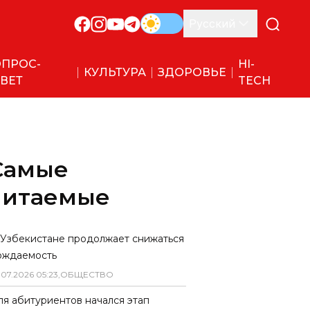
Русский
ПРОС-
HI-
КУЛЬТУРА
ЗДОРОВЬЕ
ВЕТ
TECH
Самые
читаемые
 Узбекистане продолжает снижаться
ождаемость
.
07
.
2026
05
:
23
,
ОБЩЕСТВО
ля абитуриентов начался этап