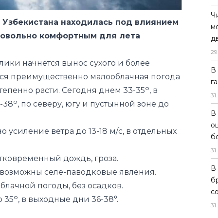
Ч
лики начнется вынос сухого и более
м
ится преимущественно малооблачная погода
д
о
тепенно расти. Сегодня днем 33-35
, в
29
о
-38
, по северу, югу и пустынной зоне до
В
г
 усиление ветра до 13-18 м/с, в отдельных
31
.
В
тковременный дождь, гроза.
о
 возможны селе-паводковые явления.
б
блачной погоды, без осадков.
31
.
о
 35
, в выходные дни 36-38°.
В
б
с
31
.