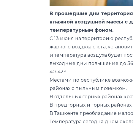
температурным фоном.
С 13 июня на территорию респуб
жаркого воздуха с юга, установ
и температура воздуха будет пос
выходные дни повышение до 36
о
40-42
.
Местами по республике возможно
районах с пыльным поземком.
В отдельных горных районах кра
В предгорных и горных районах
В Ташкенте преобладание малоо
Температура сегодня днем около
Погода
Следите за нами в соц.сетях