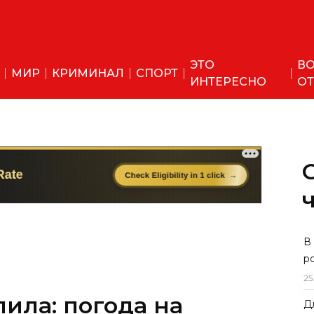
ЭТО
ВО
МИР
КРИМИНАЛ
СПОРТ
ИНТЕРЕСНО
ОТ
ила: погода на
В
р
т жаркой
25
Д
до +42.