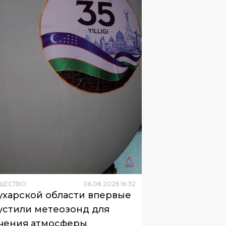
ЩЕСТВО
06
.
08
.
2026
16
:
32
ухарской области впервые
устили метеозонд для
чения атмосферы
кистан возобновил аэрологические
юдения спустя десятилетия.