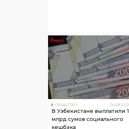
ОБЩЕСТВО
06
.
08
.
202
В Узбекистане выплатили 
млрд сумов социального
кешбэка
За шесть месяцев выплаты получили
более 651 тысячи человек.