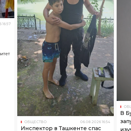
6
16
:
57
митет
ОБ
В Б
зап
ОБЩЕСТВО
06
.
08
.
2026
16
:
54
Инспектор в Ташкенте спас
изу
тонувшего 13-летнего
Узбе
набл
подростка
Он едва не утонул в канале «Бурижар».