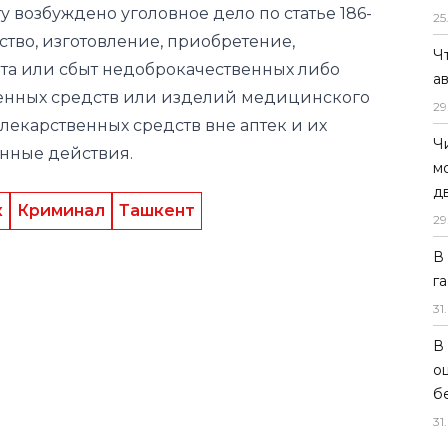
у возбуждено уголовное дело по статье 186-
25
ство, изготовление, приобретение,
Ч
ыта или сбыт недоброкачественных либо
а
нных средств или изделий медицинского
29
 лекарственных средств вне аптек и их
Ч
енные действия.
м
д
к
Криминал
Ташкент
29
В
г
31
.
В
о
б
31
.