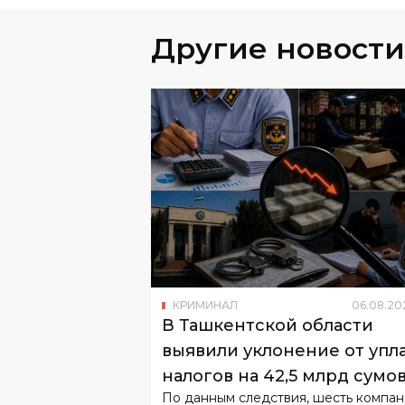
Другие новости
КРИМИНАЛ
06
.
08
.
20
В Ташкентской области
выявили уклонение от упл
налогов на 42,5 млрд сумо
По данным следствия, шесть компа