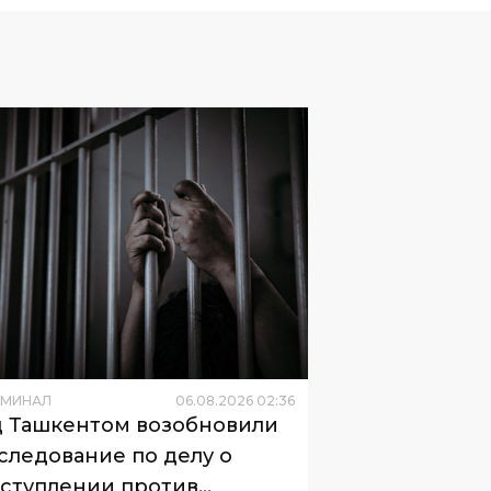
ИМИНАЛ
06
.
08
.
2026
02
:
36
 Ташкентом возобновили
следование по делу о
ступлении против