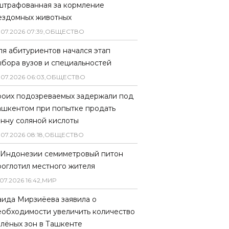
штрафованная за кормление
ездомных животных
.
07
.
2026
07
:
39
,
ОБЩЕСТВО
ля абитуриентов начался этап
ыбора вузов и специальностей
.
07
.
2026
06
:
03
,
ОБЩЕСТВО
роих подозреваемых задержали под
ашкентом при попытке продать
онну соляной кислоты
.
07
.
2026
08
:
18
,
ОБЩЕСТВО
 Индонезии семиметровый питон
роглотил местного жителя
07
.
2026
16
:
42
,
МИР
аида Мирзиёева заявила о
еобходимости увеличить количество
елёных зон в Ташкенте