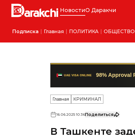
Новости
О Даракчи
Подписка
Главная
ПОЛИТИКА
ОБЩЕСТВО
Главная
КРИМИНАЛ
Поделиться
16
.
06
.
2025
10
:
36
В Ташкенте зад