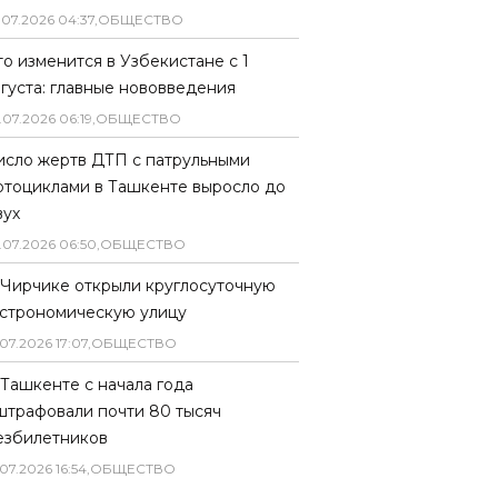
.
07
.
2026
04
:
37
,
ОБЩЕСТВО
то изменится в Узбекистане с 1
вгуста: главные нововведения
.
07
.
2026
06
:
19
,
ОБЩЕСТВО
исло жертв ДТП с патрульными
отоциклами в Ташкенте выросло до
вух
.
07
.
2026
06
:
50
,
ОБЩЕСТВО
 Чирчике открыли круглосуточную
астрономическую улицу
07
.
2026
17
:
07
,
ОБЩЕСТВО
 Ташкенте с начала года
штрафовали почти 80 тысяч
езбилетников
07
.
2026
16
:
54
,
ОБЩЕСТВО