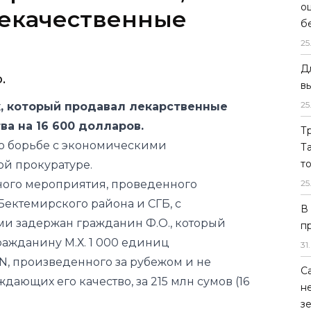
о
екачественные
б
25
Д
.
в
25
, который продавал лекарственные
ва на 16 600 долларов.
Т
о борьбе с экономическими
Т
т
й прокуратуре.
вного мероприятия, проведенного
25
ектемирского района и СГБ, с
В
и задержан гражданин Ф.О., который
п
ражданину М.Х. 1 000 единиц
31
.
N, произведенного за рубежом и не
С
ающих его качество, за 215 млн сумов (16
н
з