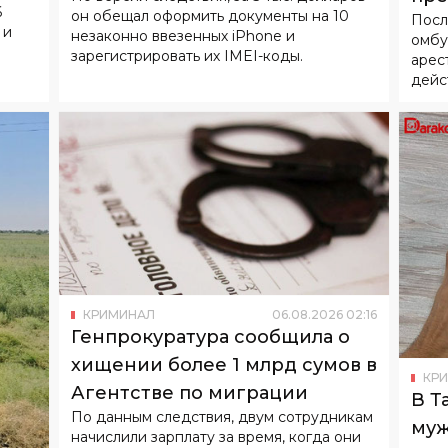
6
он обещал оформить документы на 10
Посл
нес
 и
незаконно ввезенных iPhone и
омбу
зарегистрировать их IMEI-коды.
арес
дейс
КРИМИНАЛ
06
.
08
.
2026
02
:
16
Генпрокуратура сообщила о
хищении более 1 млрд сумов в
КР
Агентстве по миграции
В Т
По данным следствия, двум сотрудникам
муж
начислили зарплату за время, когда они