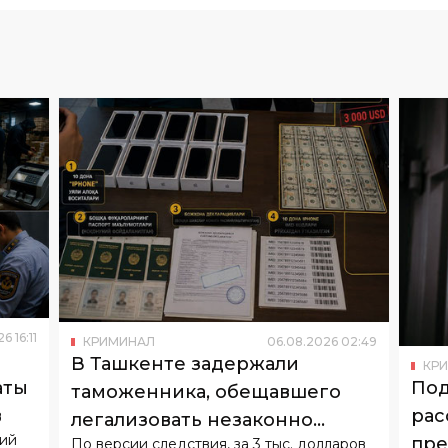
26
16
:
11
КРИМИНАЛ
06
.
08
.
2026
02
:
49
В Ташкенте задержали
КР
Под
аты
таможенника, обещавшего
рас
в
легализовать незаконно
ний
пре
По версии следствия, за 3 тыс. долларов
ввезенные iPhone