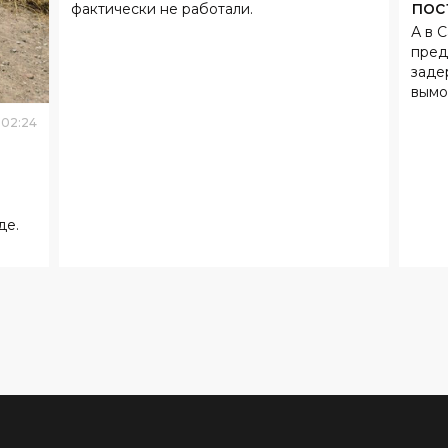
пос
фактически не работали.
А в 
дол
пред
заде
вымо
02
:
24
де.