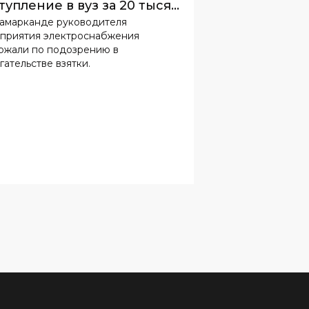
тупление в вуз за 20 тысяч
Самарканде руководителя
ларов
приятия электроснабжения
ржали по подозрению в
гательстве взятки.