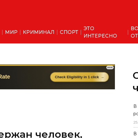
ЭТО
ВО
МИР
КРИМИНАЛ
СПОРТ
ИНТЕРЕСНО
ОТ
В
р
25
ержан человек,
В