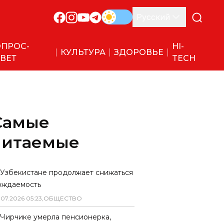
Русский
ПРОС-
HI-
КУЛЬТУРА
ЗДОРОВЬЕ
ВЕТ
TECH
Самые
читаемые
 Узбекистане продолжает снижаться
ождаемость
.
07
.
2026
05
:
23
,
ОБЩЕСТВО
 Чирчике умерла пенсионерка,