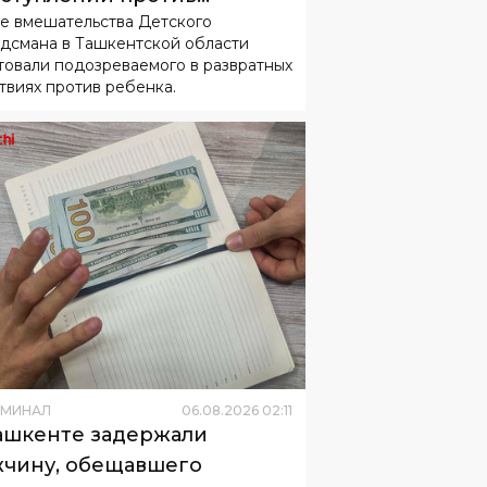
е вмешательства Детского
овершеннолетнего
дсмана в Ташкентской области
товали подозреваемого в развратных
твиях против ребенка.
ИМИНАЛ
06
.
08
.
2026
02
:
11
ашкенте задержали
чину, обещавшего