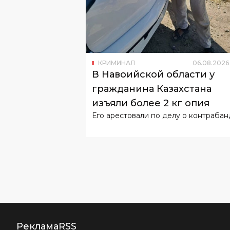
КРИМИНАЛ
06
.
08
.
2026
В Навоийской области у
гражданина Казахстана
изъяли более 2 кг опия
Его арестовали по делу о контрабан
Реклама
RSS