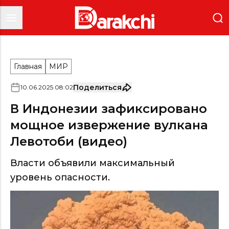
Главная
МИР
Поделиться
10
.
06
.
2025
08
:
02
В Индонезии зафиксировано
мощное извержение вулкана
Левотоби (видео)
Власти объявили максимальный
уровень опасности.