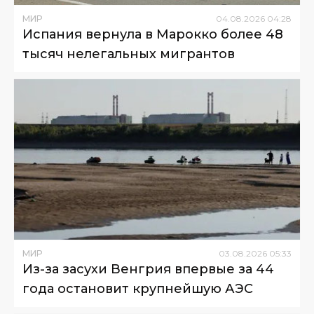
МИР
04
.
08
.
2026
04
:
28
Испания вернула в Марокко более 48
тысяч нелегальных мигрантов
МИР
03
.
08
.
2026
05
:
33
Из-за засухи Венгрия впервые за 44
года остановит крупнейшую АЭС