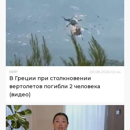
МИР
03
.
08
.
2026
02
:
44
В Греции при столкновении
вертолетов погибли 2 человека
(видео)