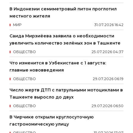
В Индонезии семиметровый питон проглотил
местного жителя
МИР
31
.
07
.
2026
16
:
42
Саида Мирзиёева заявила о необходимости
увеличить количество зелёных зон в Ташкенте
ОБЩЕСТВО
25
.
07
.
2026
04
:
37
Что изменится в Узбекистане с 1 августа:
главные нововведения
ОБЩЕСТВО
29
.
07
.
2026
06
:
19
Число жертв ДТП с патрульными мотоциклами в
Ташкенте выросло до двух
ОБЩЕСТВО
29
.
07
.
2026
06
:
50
В Чирчике открыли круглосуточную
гастрономическую улицу
ОБЩЕСТВО
31
.
07
.
2026
17
:
07