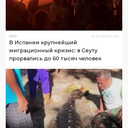
МИР
31
.
07
.
2026
17
:
04
В Испании крупнейший
миграционный кризис: в Сеуту
прорвались до 60 тысяч человек