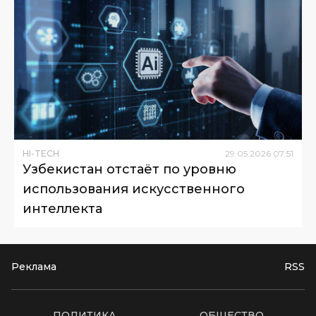
HI-TECH
29
.
05
.
2026
07
:
51
Узбекистан отстаёт по уровню
использования искусственного
интеллекта
Реклама
RSS
ПОЛИТИКА
ОБЩЕСТВО