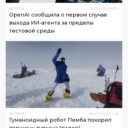
HI-TECH
23
.
07
.
2026
06
:
04
OpenAI сообщила о первом случае
выхода ИИ-агента за пределы
тестовой среды
HI-TECH
08
.
07
.
2026
07
:
48
Гуманоидный робот Пемба покорил