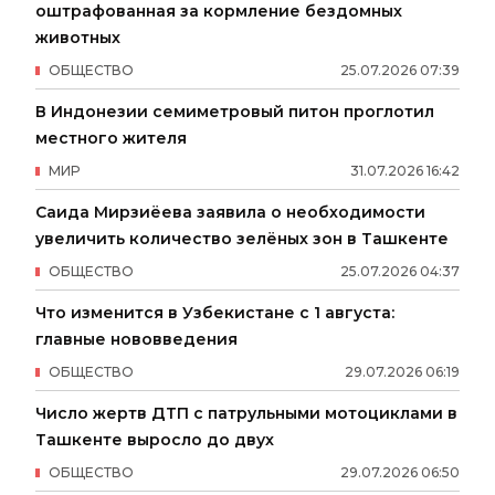
оштрафованная за кормление бездомных
животных
ОБЩЕСТВО
25
.
07
.
2026
07
:
39
В Индонезии семиметровый питон проглотил
местного жителя
МИР
31
.
07
.
2026
16
:
42
Саида Мирзиёева заявила о необходимости
увеличить количество зелёных зон в Ташкенте
ОБЩЕСТВО
25
.
07
.
2026
04
:
37
Что изменится в Узбекистане с 1 августа:
главные нововведения
ОБЩЕСТВО
29
.
07
.
2026
06
:
19
Число жертв ДТП с патрульными мотоциклами в
Ташкенте выросло до двух
ОБЩЕСТВО
29
.
07
.
2026
06
:
50