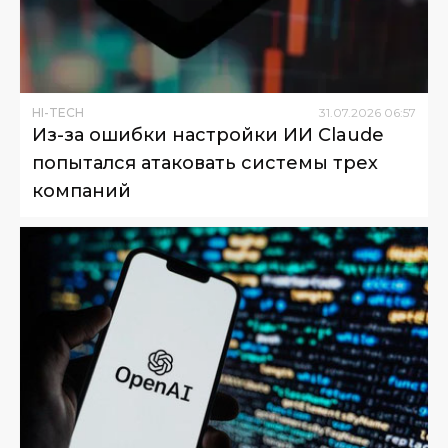
HI-TECH
31
.
07
.
2026
06
:
57
Из-за ошибки настройки ИИ Claude
попытался атаковать системы трех
компаний