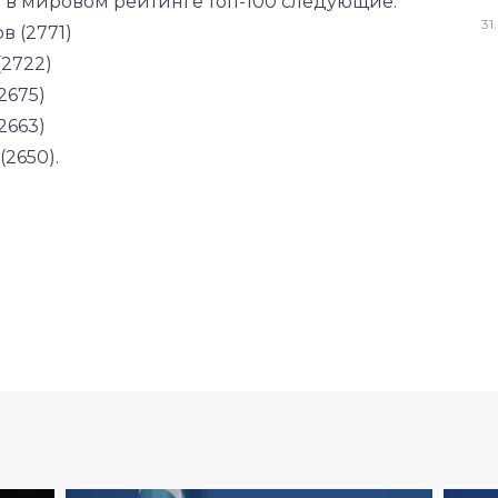
 в мировом рейтинге топ-100 следующие:
31
.
в (2771)
(2722)
2675)
2663)
2650).