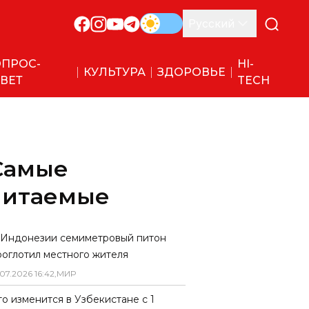
Русский
ПРОС-
HI-
КУЛЬТУРА
ЗДОРОВЬЕ
ВЕТ
TECH
Самые
читаемые
 Индонезии семиметровый питон
роглотил местного жителя
07
.
2026
16
:
42
,
МИР
то изменится в Узбекистане с 1