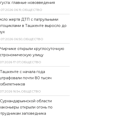
вгуста: главные нововведения
.
07
.
2026
06
:
19
,
ОБЩЕСТВО
исло жертв ДТП с патрульными
отоциклами в Ташкенте выросло до
вух
.
07
.
2026
06
:
50
,
ОБЩЕСТВО
 Чирчике открыли круглосуточную
астрономическую улицу
07
.
2026
17
:
07
,
ОБЩЕСТВО
 Ташкенте с начала года
штрафовали почти 80 тысяч
езбилетников
07
.
2026
16
:
54
,
ОБЩЕСТВО
 Сурхандарьинской области
раконьеры открыли огонь по
отрудникам заповедника