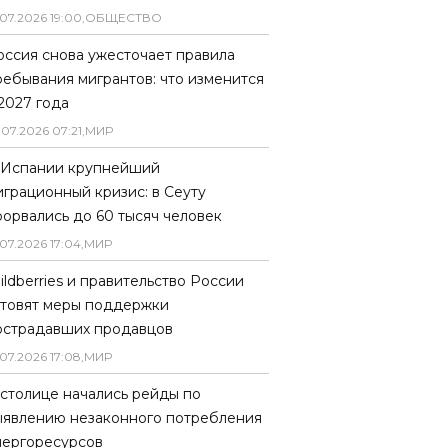
07
.
2026
19
:
00
,
ОБЩЕСТВО
оссия снова ужесточает правила
ребывания мигрантов: что изменится
 2027 года
.
07
.
2026
07
:
21
,
МИР
 Испании крупнейший
играционный кризис: в Сеуту
рорвались до 60 тысяч человек
07
.
2026
17
:
04
,
МИР
ildberries и правительство России
отовят меры поддержки
острадавших продавцов
07
.
2026
17
:
08
,
МИР
 столице начались рейды по
ыявлению незаконного потребления
нергоресурсов