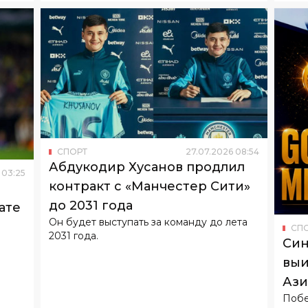
СПОРТ
27
.
07
.
2026
08
:
54
Абдукодир Хусанов продлил
03
:
25
контракт с «Манчестер Сити»
до 2031 года
ате
Он будет выступать за команду до лета
СП
2031 года.
Син
выи
Ази
Побе