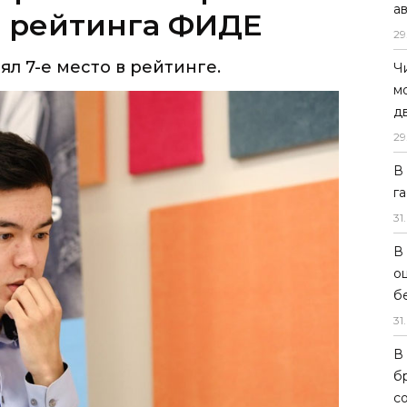
а
0 рейтинга ФИДЕ
29
л 7-е место в рейтинге.
Ч
м
д
29
В
г
31
.
В
о
б
31
.
В
б
с