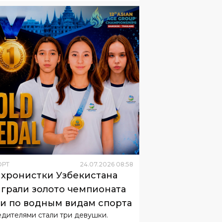
ОРТ
24
.
07
.
2026
08
:
58
хронистки Узбекистана
грали золото чемпионата
и по водным видам спорта
дителями стали три девушки.