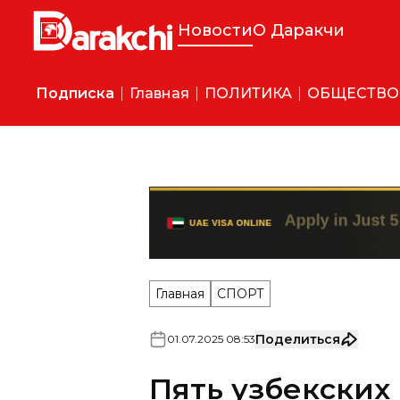
Новости
О Даракчи
Подписка
Главная
ПОЛИТИКА
ОБЩЕСТВО
Главная
СПОРТ
Поделиться
01
.
07
.
2025
08
:
53
Пять узбекских