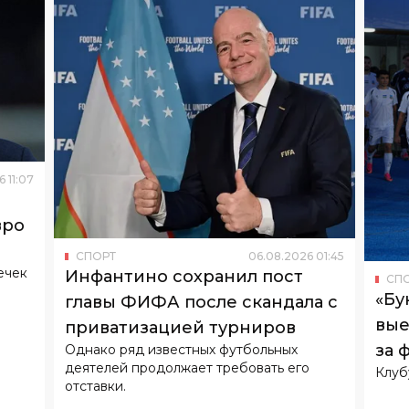
6
11
:
07
вро
СПОРТ
06
.
08
.
2026
01
:
45
ечек
Инфантино сохранил пост
СП
«Бу
главы ФИФА после скандала с
вые
приватизацией турниров
за 
Однако ряд известных футбольных
деятелей продолжает требовать его
Клуб
отставки.