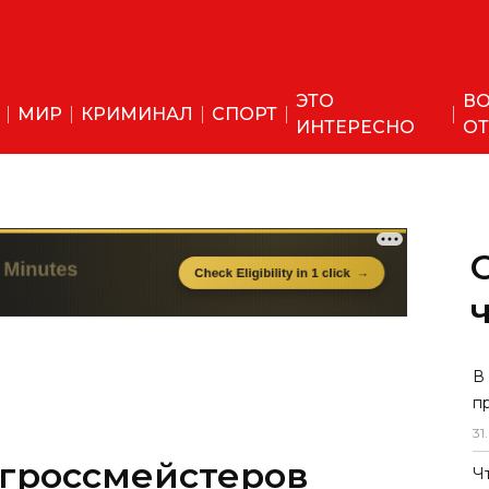
ЭТО
ВО
МИР
КРИМИНАЛ
СПОРТ
ИНТЕРЕСНО
ОТ
В
п
31
.
 гроссмейстеров
Ч