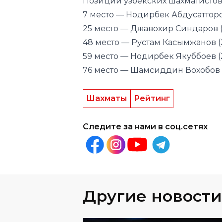
Позиции узбекских шахматистов
7 место — Нодирбек Абдусатторо
25 место — Джавохир Синдаров 
48 место — Рустам Касымжанов (
59 место — Нодирбек Якуббоев (
76 место — Шамсиддин Вохобов (
Шахматы
Рейтинг
Следите за нами в соц.сетях
Другие новости