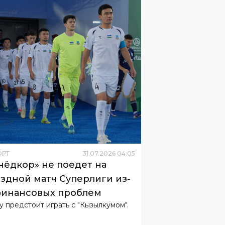
ОРТ
31
.
07
.
2026
04
:
05
нёдкор» не поедет на
здной матч Суперлиги из-
финансовых проблем
у предстоит играть с "Кызылкумом".