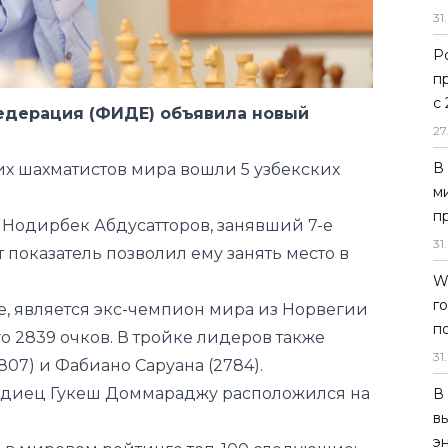
31
.
Р
п
с
дерация (ФИДЕ) объявила новый
27
В
ших шахматистов мира вошли 5 узбекских
м
п
 Нодирбек Абдусатторов, занявший 7-е
31
.
т показатель позволил ему занять место в
W
г
е, является экс-чемпион мира из Норвегии
п
го 2839 очков. В тройке лидеров также
31
.
07) и Фабиано Саруана (2784).
диец Гукеш Доммараджу расположился на
В
в
э