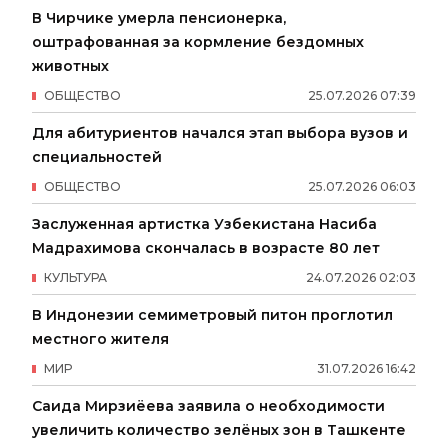
В Чирчике умерла пенсионерка,
оштрафованная за кормление бездомных
животных
ОБЩЕСТВО
25
.
07
.
2026
07
:
39
Для абитуриентов начался этап выбора вузов и
специальностей
ОБЩЕСТВО
25
.
07
.
2026
06
:
03
Заслуженная артистка Узбекистана Насиба
Мадрахимова скончалась в возрасте 80 лет
КУЛЬТУРА
24
.
07
.
2026
02
:
03
В Индонезии семиметровый питон проглотил
местного жителя
МИР
31
.
07
.
2026
16
:
42
Саида Мирзиёева заявила о необходимости
увеличить количество зелёных зон в Ташкенте