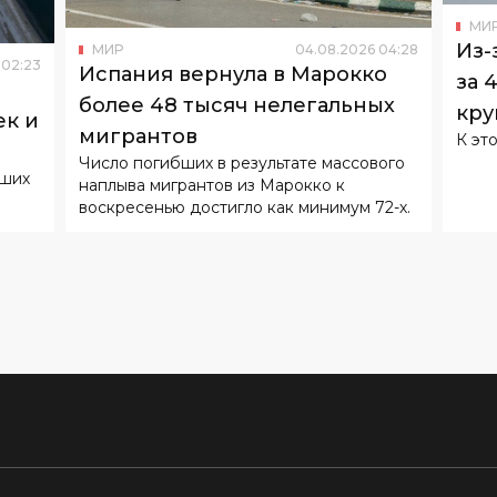
МИ
Из-
МИР
04
.
08
.
2026
04
:
28
02
:
23
Испания вернула в Марокко
за 
более 48 тысяч нелегальных
кру
к и
мигрантов
К эт
в
Число погибших в результате массового
йших
наплыва мигрантов из Марокко к
воскресенью достигло как минимум 72-х.