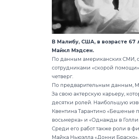
В Малибу, США, в возрасте 67
Майкл Мэдсен.
По данным американских СМИ, о
сотрудниками «скорой помощи»,
четверг.
По предварительным данным, Мэ
За свою актерскую карьеру, кото
десятки ролей. Наибольшую изв
Квентина Тарантино «Бешеные пс
восьмерка» и «Однажды в Голли
Среди его работ также роли в ф
Майка Ньюэлла «Донни Браско».