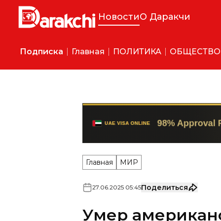
Новости
О Даракчи
Подписка
Главная
ПОЛИТИКА
ОБЩЕСТВО
Главная
МИР
Поделиться
27
.
06
.
2025
05
:
45
Умер американ