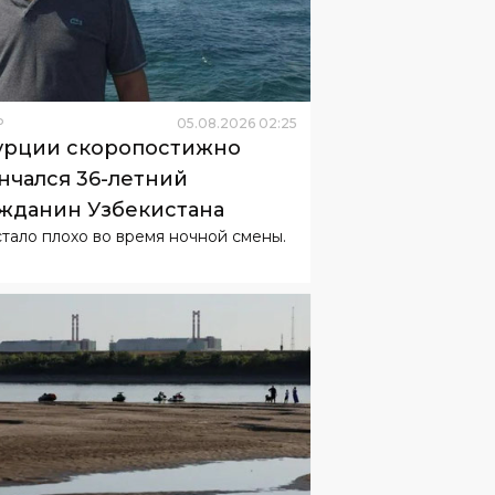
Р
05
.
08
.
2026
02
:
25
урции скоропостижно
нчался 36-летний
жданин Узбекистана
стало плохо во время ночной смены.