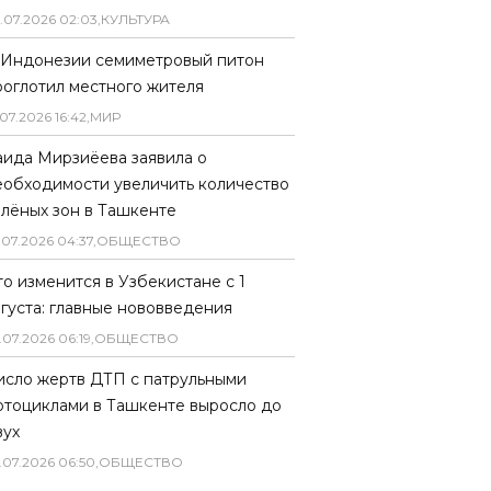
.
07
.
2026
02
:
03
,
КУЛЬТУРА
 Индонезии семиметровый питон
роглотил местного жителя
07
.
2026
16
:
42
,
МИР
аида Мирзиёева заявила о
еобходимости увеличить количество
елёных зон в Ташкенте
.
07
.
2026
04
:
37
,
ОБЩЕСТВО
то изменится в Узбекистане с 1
вгуста: главные нововведения
.
07
.
2026
06
:
19
,
ОБЩЕСТВО
исло жертв ДТП с патрульными
отоциклами в Ташкенте выросло до
вух
.
07
.
2026
06
:
50
,
ОБЩЕСТВО