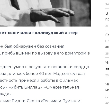
24
В
п
31
.
 лет скончался голливудский актер
С
н
н был обнаружен без сознания
з
 прибывшими по вызову в его дом утром в
25
Ч
дсен умер в результате остановки сердца.
а
рая длилась более 40 лет, Мэдсен сыграл
29
естность принесли работы в фильмах
Ч
ы», «Убить Билла 2», «Омерзительная
м
вуде».
д
ильме Ридли Скотта «Тельма и Луиза» и
29