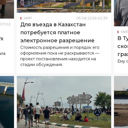
МИР
05
.
08
.
2026
02
:
39
Для въезда в Казахстан
07
:
02
потребуется платное
МИ
В Т
ух
электронное разрешение
ско
Стоимость разрешения и порядок его
оформления пока не раскрываются —
ала
гра
проект постановления находится на
е
Ему 
стадии обсуждения.