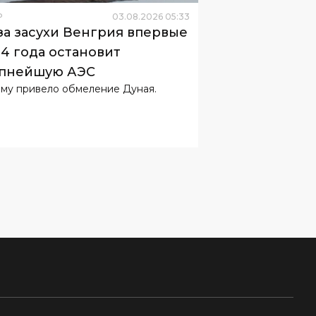
Р
03
.
08
.
2026
05
:
33
за засухи Венгрия впервые
44 года остановит
пнейшую АЭС
ому привело обмеление Дуная.