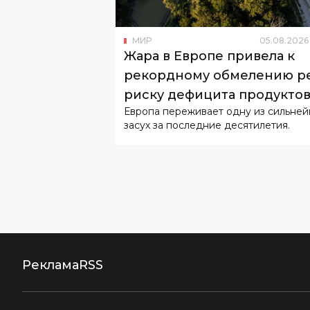
МИР
05
.
08
.
2026
Жара в Европе привела к
рекордному обмелению ре
риску дефицита продукто
Европа переживает одну из сильне
засух за последние десятилетия.
Реклама
RSS