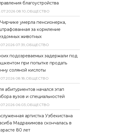
правления благоустройства
.
07
.
2026
08
:
10
,
ОБЩЕСТВО
 Чирчике умерла пенсионерка,
штрафованная за кормление
ездомных животных
.
07
.
2026
07
:
39
,
ОБЩЕСТВО
роих подозреваемых задержали под
ашкентом при попытке продать
онну соляной кислоты
.
07
.
2026
08
:
18
,
ОБЩЕСТВО
ля абитуриентов начался этап
ыбора вузов и специальностей
.
07
.
2026
06
:
03
,
ОБЩЕСТВО
аслуженная артистка Узбекистана
асиба Мадрахимова скончалась в
озрасте 80 лет