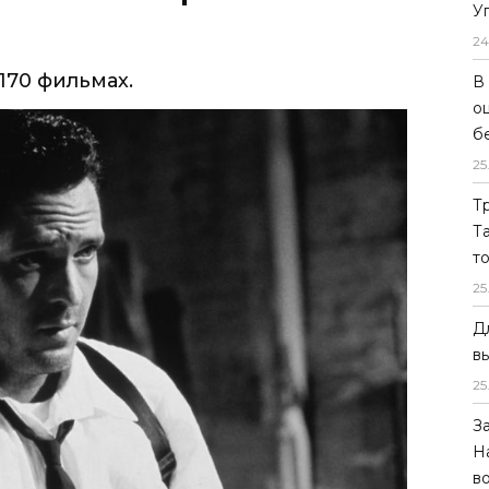
У
24
170 фильмах.
В
о
б
25
Т
Т
т
25
Д
в
25
З
Н
в