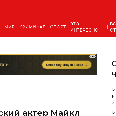
ЭТО
ВО
МИР
КРИМИНАЛ
СПОРТ
ИНТЕРЕСНО
ОТ
В
р
25
ский актер Майкл
В