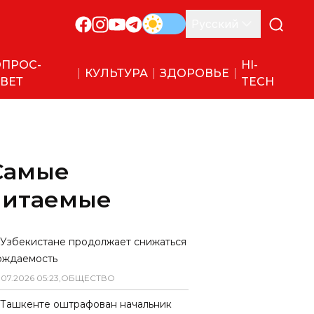
Русский
ПРОС-
HI-
КУЛЬТУРА
ЗДОРОВЬЕ
ВЕТ
TECH
Самые
читаемые
 Узбекистане продолжает снижаться
ождаемость
.
07
.
2026
05
:
23
,
ОБЩЕСТВО
 Ташкенте оштрафован начальник