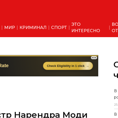
ЭТО
ВО
МИР
КРИМИНАЛ
СПОРТ
ИНТЕРЕСНО
ОТ
В
р
25
тр Нарендра Моди
В