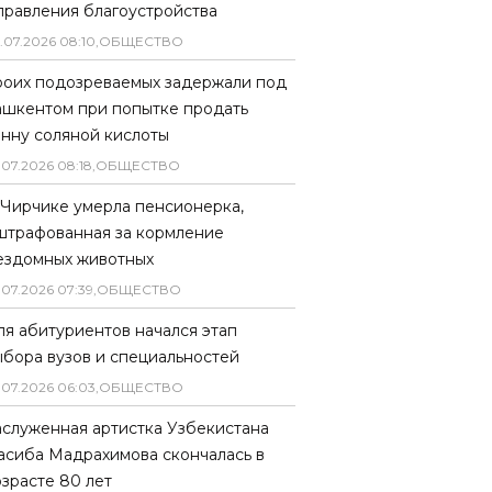
правления благоустройства
.
07
.
2026
08
:
10
,
ОБЩЕСТВО
роих подозреваемых задержали под
ашкентом при попытке продать
онну соляной кислоты
.
07
.
2026
08
:
18
,
ОБЩЕСТВО
 Чирчике умерла пенсионерка,
штрафованная за кормление
ездомных животных
.
07
.
2026
07
:
39
,
ОБЩЕСТВО
ля абитуриентов начался этап
ыбора вузов и специальностей
.
07
.
2026
06
:
03
,
ОБЩЕСТВО
аслуженная артистка Узбекистана
асиба Мадрахимова скончалась в
озрасте 80 лет