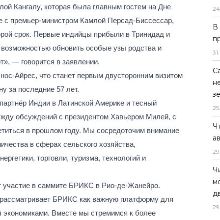
лой Кангалу, которая была главным гостем на Дне
24
же с премьер-министром Камлой Персад-Биссессар,
В
орой срок. Первые индийцы прибыли в Тринидад и
п
ет возможностью обновить особые узы родства и
31
.
», — говорится в заявлении.
С
нос-Айрес, что станет первым двусторонним визитом
н
у за последние 57 лет.
з
партнёр Индии в Латинской Америке и тесный
25
м жду обсуждений с президентом Хавьером Милей, с
Ч
етиться в прошлом году. Мы сосредоточим внимание
а
ичества в сферах сельского хозяйства,
29
ергетики, торговли, туризма, технологий и
Ч
м
 участие в саммите БРИКС в Рио-де-Жанейро.
д
я рассматривает БРИКС как важную платформу для
29
 экономиками. Вместе мы стремимся к более