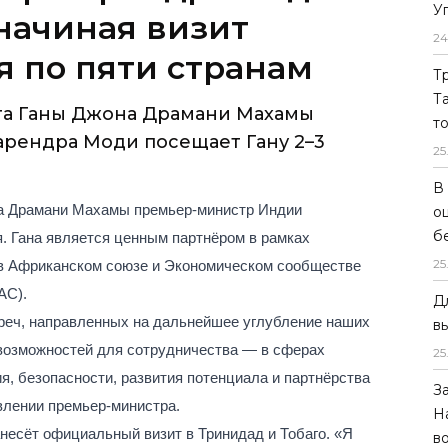
У
 начиная визит
24
я по пяти странам
Т
Т
а Ганы Джона Драмани Махамы
т
рендра Моди посещает Гану 2–3
25
В
а Драмани Махамы премьер-министр Индии
о
б
. Гана является ценным партнёром в рамках
25
 в Африканском союзе и Экономическом сообществе
С).
Д
реч, направленных на дальнейшее углубление наших
в
 возможностей для сотрудничества — в сферах
25
ия, безопасности, развития потенциала и партнёрства
З
явлении премьер-министра.
Н
несёт официальный визит в Тринидад и Тобаго. «Я
в