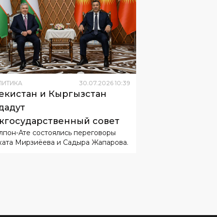
ЛИТИКА
30
.
07
.
2026
10
:
39
екистан и Кыргызстан
дадут
государственный совет
лпон-Ате состоялись переговоры
ата Мирзиёева и Садыра Жапарова.