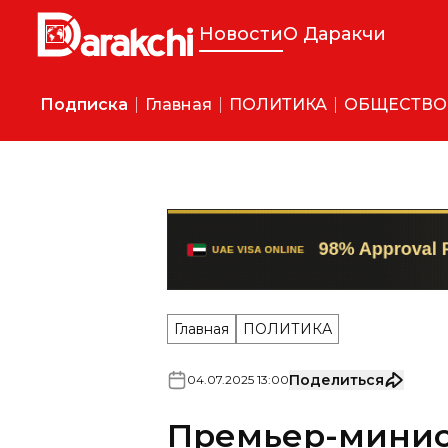
Новости
О Даракчи
Подписка
Главная
ПОЛИТИКА
ОБЩЕСТВО
Главная
ПОЛИТИКА
Поделиться
04
.
07
.
2025
13
:
00
Премьер-минис