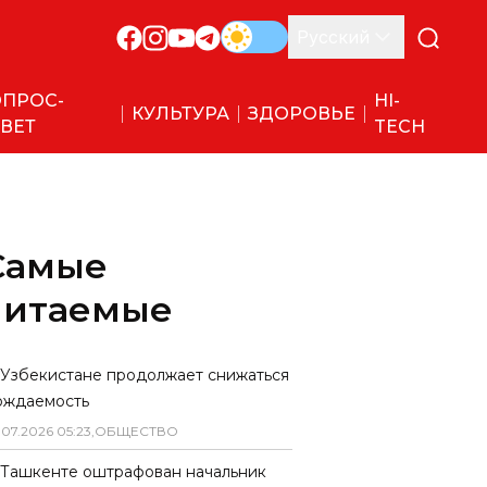
Русский
ПРОС-
HI-
КУЛЬТУРА
ЗДОРОВЬЕ
ВЕТ
TECH
Самые
читаемые
 Узбекистане продолжает снижаться
ождаемость
.
07
.
2026
05
:
23
,
ОБЩЕСТВО
 Ташкенте оштрафован начальник