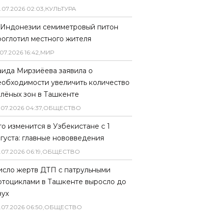
.
07
.
2026
02
:
03
,
КУЛЬТУРА
 Индонезии семиметровый питон
роглотил местного жителя
07
.
2026
16
:
42
,
МИР
аида Мирзиёева заявила о
еобходимости увеличить количество
елёных зон в Ташкенте
.
07
.
2026
04
:
37
,
ОБЩЕСТВО
то изменится в Узбекистане с 1
вгуста: главные нововведения
.
07
.
2026
06
:
19
,
ОБЩЕСТВО
исло жертв ДТП с патрульными
отоциклами в Ташкенте выросло до
вух
.
07
.
2026
06
:
50
,
ОБЩЕСТВО