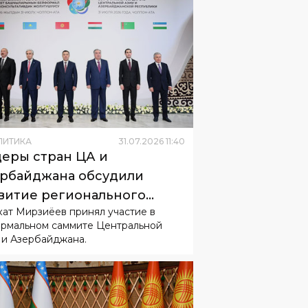
ЛИТИКА
31
.
07
.
2026
11
:
40
еры стран ЦА и
рбайджана обсудили
витие регионального
ат Мирзиёев принял участие в
рудничества
рмальном саммите Центральной
 и Азербайджана.