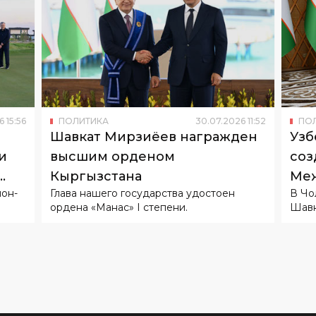
6
15
:
56
ПОЛИТИКА
30
.
07
.
2026
11
:
52
ПО
Шавкат Мирзиёев награжден
Узб
и
высшим орденом
соз
Кыргызстана
Меж
он-
Глава нашего государства удостоен
В Чо
ордена «Манас» I степени.
Шавк