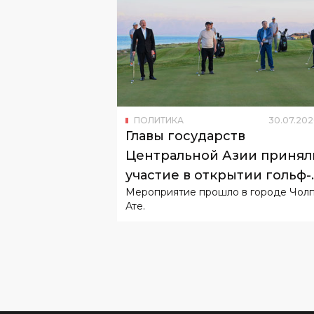
ПОЛИТИКА
30
.
07
.
202
Главы государств
Центральной Азии принял
участие в открытии гольф-
Мероприятие прошло в городе Чолп
клуба на Иссык-Куле
Ате.