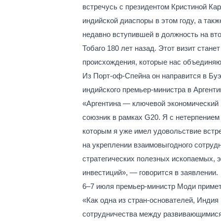
встречусь с президентом Кристиной Кар
индийской диаспоры в этом году, а так
недавно вступившей в должность на вт
Тобаго 180 лет назад. Этот визит стан
происхождения, которые нас объединяют
Из Порт-оф-Спейна он направится в Буэ
индийского премьер-министра в Аргентин
«Аргентина — ключевой экономический 
союзник в рамках G20. Я с нетерпение
которым я уже имел удовольствие встр
на укреплении взаимовыгодного сотрудн
стратегических полезных ископаемых, эн
инвестиций», — говорится в заявлении.
6–7 июля премьер-министр Моди примет
«Как одна из стран-основателей, Инди
сотрудничества между развивающимися