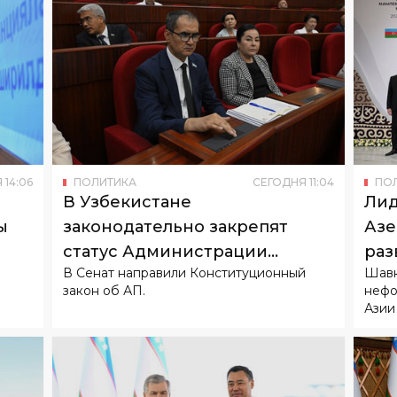
Я
14
:
06
ПОЛИТИКА
СЕГОДНЯ
11
:
04
ПО
В Узбекистане
Лид
ы
законодательно закрепят
Азе
статус Администрации
раз
В Сенат направили Конституционный
Шавк
Президента
сот
закон об АП.
нефо
Азии