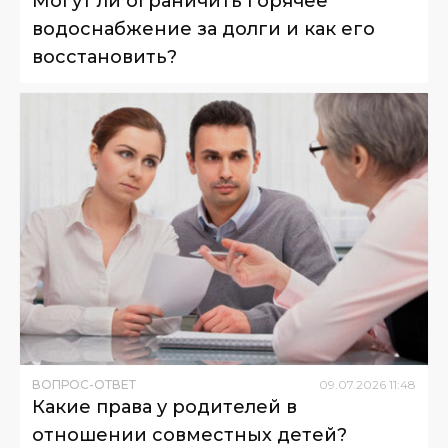
Могут ли ограничить горячее
водоснабжение за долги и как его
восстановить?
ВОПРОС-ОТВЕТ
09
.
07
.
2026
11
:
48
Какие права у родителей в
отношении совместных детей?