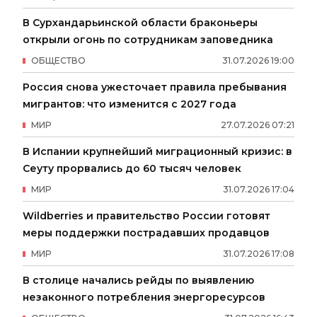
В Сурхандарьинской области браконьеры
открыли огонь по сотрудникам заповедника
ОБЩЕСТВО
31
.
07
.
2026
19
:
00
Россия снова ужесточает правила пребывания
мигрантов: что изменится с 2027 года
МИР
27
.
07
.
2026
07
:
21
В Испании крупнейший миграционный кризис: в
Сеуту прорвались до 60 тысяч человек
МИР
31
.
07
.
2026
17
:
04
Wildberries и правительство России готовят
меры поддержки пострадавших продавцов
МИР
31
.
07
.
2026
17
:
08
В столице начались рейды по выявлению
незаконного потребления энергоресурсов