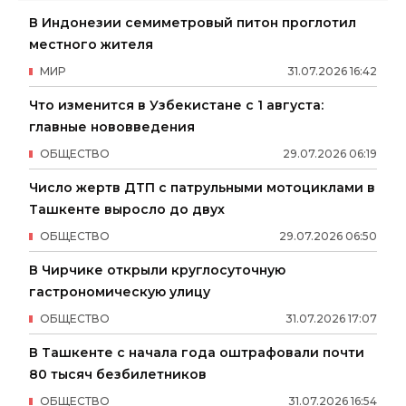
В Индонезии семиметровый питон проглотил
местного жителя
МИР
31
.
07
.
2026
16
:
42
Что изменится в Узбекистане с 1 августа:
главные нововведения
ОБЩЕСТВО
29
.
07
.
2026
06
:
19
Число жертв ДТП с патрульными мотоциклами в
Ташкенте выросло до двух
ОБЩЕСТВО
29
.
07
.
2026
06
:
50
В Чирчике открыли круглосуточную
гастрономическую улицу
ОБЩЕСТВО
31
.
07
.
2026
17
:
07
В Ташкенте с начала года оштрафовали почти
80 тысяч безбилетников
ОБЩЕСТВО
31
.
07
.
2026
16
:
54