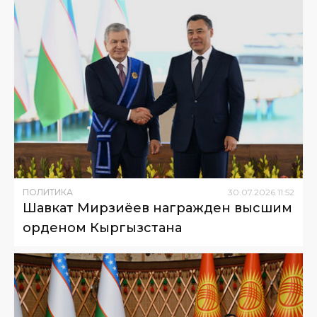
ПОЛИТИКА
30
.
07
.
2026
11
:
52
Шавкат Мирзиёев награжден высшим
орденом Кыргызстана