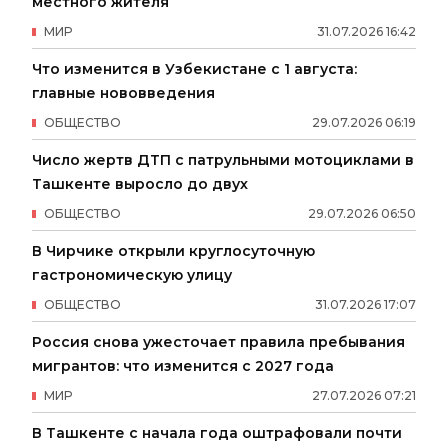
местного жителя
МИР
31
.
07
.
2026
16
:
42
Что изменится в Узбекистане с 1 августа:
главные нововведения
ОБЩЕСТВО
29
.
07
.
2026
06
:
19
Число жертв ДТП с патрульными мотоциклами в
Ташкенте выросло до двух
ОБЩЕСТВО
29
.
07
.
2026
06
:
50
В Чирчике открыли круглосуточную
гастрономическую улицу
ОБЩЕСТВО
31
.
07
.
2026
17
:
07
Россия снова ужесточает правила пребывания
мигрантов: что изменится с 2027 года
МИР
27
.
07
.
2026
07
:
21
В Ташкенте с начала года оштрафовали почти