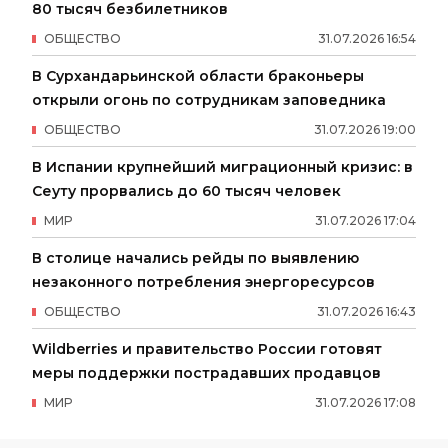
80 тысяч безбилетников
ОБЩЕСТВО
31
.
07
.
2026
16
:
54
В Сурхандарьинской области браконьеры
открыли огонь по сотрудникам заповедника
ОБЩЕСТВО
31
.
07
.
2026
19
:
00
В Испании крупнейший миграционный кризис: в
Сеуту прорвались до 60 тысяч человек
МИР
31
.
07
.
2026
17
:
04
В столице начались рейды по выявлению
незаконного потребления энергоресурсов
ОБЩЕСТВО
31
.
07
.
2026
16
:
43
Wildberries и правительство России готовят
меры поддержки пострадавших продавцов
МИР
31
.
07
.
2026
17
:
08