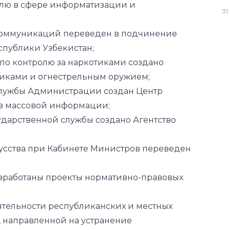
лю в сфере информатизации и
31
.
 коммуникаций переведен в подчинение
публики Узбекистан;
 по контролю за наркотиками создано
отиками и огнестрельным оружием;
службы Администрации создан Центр
тв массовой информации;
сударственной службы создано Агентство
кусства при Кабинете Министров переведен
разработаны проекты нормативно-правовых
тельности республиканских и местных
, направленной на устранение