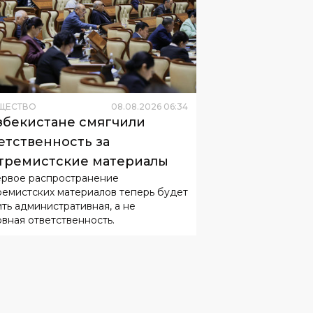
ЩЕСТВО
08
.
08
.
2026
06
:
34
збекистане смягчили
етственность за
тремистские материалы
ервое распространение
ремистских материалов теперь будет
ить административная, а не
овная ответственность.