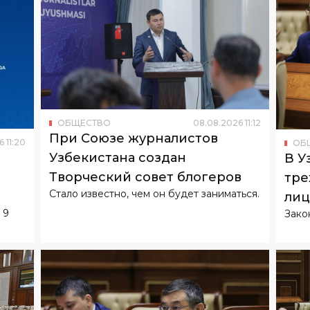
ОБЩЕСТВО
08
.
08
.
2026
11
:
12
При Союзе журналистов
6
11
:
20
ОБ
Узбекистана создан
В У
Творческий совет блогеров
тре
Стало известно, чем он будет заниматься.
лиц
 9
Зако
биз