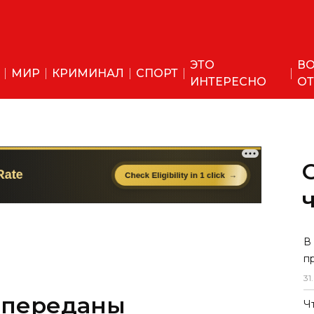
ЭТО
ВО
МИР
КРИМИНАЛ
СПОРТ
ИНТЕРЕСНО
ОТ
В
п
31
.
 переданы
Ч