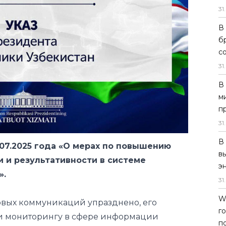
31
.
В
б
с
31
.
В
м
п
31
.
В
.07.2025 года «О мерах по повышению
в
 и результативности в системе
э
».
31
.
W
овых коммуникаций упразднено, его
г
 и мониторингу в сфере информации
п