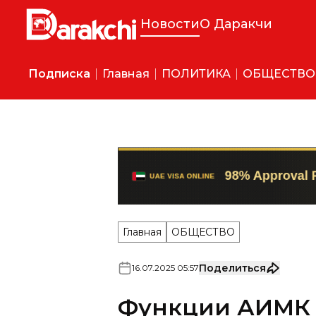
Новости
О Даракчи
Подписка
Главная
ПОЛИТИКА
ОБЩЕСТВО
Главная
ОБЩЕСТВО
Поделиться
16
.
07
.
2025
05
:
57
Функции АИМК