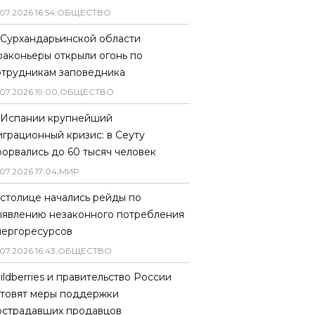
07
.
2026
16
:
54
,
ОБЩЕСТВО
 Сурхандарьинской области
раконьеры открыли огонь по
отрудникам заповедника
07
.
2026
19
:
00
,
ОБЩЕСТВО
 Испании крупнейший
играционный кризис: в Сеуту
рорвались до 60 тысяч человек
07
.
2026
17
:
04
,
МИР
 столице начались рейды по
ыявлению незаконного потребления
нергоресурсов
07
.
2026
16
:
43
,
ОБЩЕСТВО
ildberries и правительство России
отовят меры поддержки
острадавших продавцов