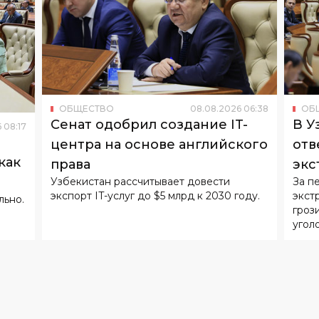
ОБЩЕСТВО
08
.
08
.
2026
06
:
38
ОБ
Сенат одобрил создание IT-
В У
6
08
:
17
центра на основе английского
отв
как
права
экс
Узбекистан рассчитывает довести
За п
экспорт IT-услуг до $5 млрд к 2030 году.
экст
льно.
гроз
угол