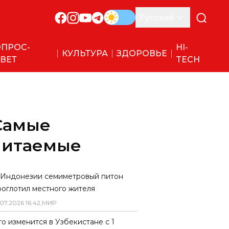
Русский
ПРОС-
HI-
КУЛЬТУРА
ЗДОРОВЬЕ
ВЕТ
TECH
Самые
читаемые
 Индонезии семиметровый питон
роглотил местного жителя
07
.
2026
16
:
42
,
МИР
то изменится в Узбекистане с 1