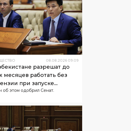
ЩЕСТВО
08
.
08
.
2026
09
:
09
збекистане разрешат до
х месяцев работать без
ензии при запуске
н об этом одобрил Сенат.
неса