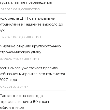
вгуста: главные нововведения
.
07
.
2026
06
:
19
,
ОБЩЕСТВО
исло жертв ДТП с патрульными
отоциклами в Ташкенте выросло до
вух
.
07
.
2026
06
:
50
,
ОБЩЕСТВО
 Чирчике открыли круглосуточную
астрономическую улицу
07
.
2026
17
:
07
,
ОБЩЕСТВО
оссия снова ужесточает правила
ребывания мигрантов: что изменится
 2027 года
.
07
.
2026
07
:
21
,
МИР
 Ташкенте с начала года
штрафовали почти 80 тысяч
езбилетников