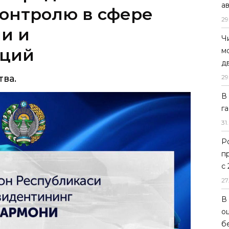
а
онтролю в сфере
29
и и
Ч
аций
м
д
тва.
29
В
г
31
.
Р
п
с
27
В
о
б