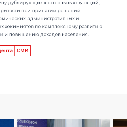
мену дублирующих контрольных функций,
крытости при принятии решений;
омических, административных и
х хокимиятов по комплексному развитию
ти и повышению доходов населения.
дента
СМИ