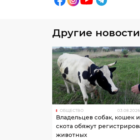
Другие новости
ОБЩЕСТВО
03
.
08
.
2026
Владельцев собак, кошек и
скота обяжут регистриров
животных
С 7 августа в Узбекистане вводят
обязательную регистрацию животны