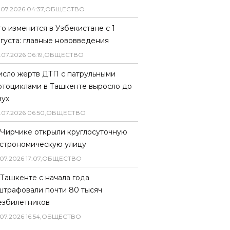
.
07
.
2026
04
:
37
,
ОБЩЕСТВО
то изменится в Узбекистане с 1
вгуста: главные нововведения
.
07
.
2026
06
:
19
,
ОБЩЕСТВО
исло жертв ДТП с патрульными
отоциклами в Ташкенте выросло до
вух
.
07
.
2026
06
:
50
,
ОБЩЕСТВО
 Чирчике открыли круглосуточную
астрономическую улицу
07
.
2026
17
:
07
,
ОБЩЕСТВО
 Ташкенте с начала года
штрафовали почти 80 тысяч
езбилетников
07
.
2026
16
:
54
,
ОБЩЕСТВО