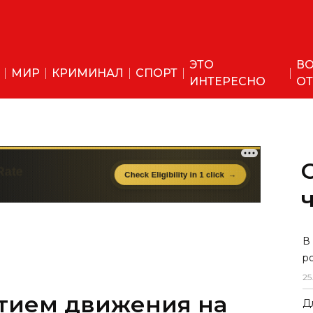
ЭТО
ВО
МИР
КРИМИНАЛ
СПОРТ
ИНТЕРЕСНО
ОТ
ытием движения на
В
р
и три автобуса
25
шрут
Д