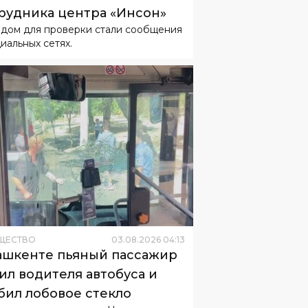
ЩЕСТВО
03
.
08
.
2026
04
:
13
ашкенте пьяный пассажир
ил водителя автобуса и
бил лобовое стекло
нами внутренних дел Чиланзарского
на проводится доследственная
ерка.