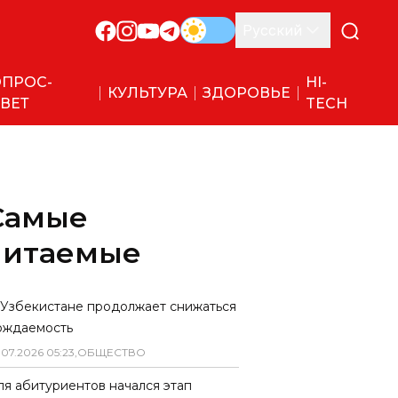
Русский
ПРОС-
HI-
КУЛЬТУРА
ЗДОРОВЬЕ
ВЕТ
TECH
Самые
читаемые
 Узбекистане продолжает снижаться
ождаемость
.
07
.
2026
05
:
23
,
ОБЩЕСТВО
ля абитуриентов начался этап