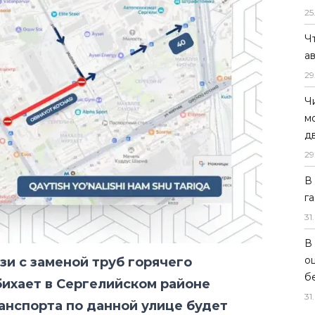
25
Ч
а
29
Ч
м
д
29
В
г
вязи с заменой труб горячего
31
.
ихает в Сергелийском районе
В
нспорта по данной улице будет
о
б
оторых автобусных маршрутов
31
.
щим образом: