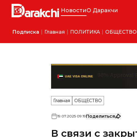
Новости
О Даракчи
Подписка
Главная
ПОЛИТИКА
ОБЩЕСТВО
Главная
ОБЩЕСТВО
Поделиться
19
.
07
.
2025
09
:
19
В связи с закр
улице в Сергел
поменяют мар