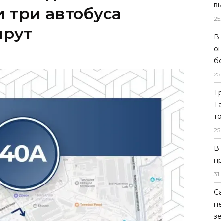
в
25
В
о
б
25
Т
Т
т
25
В
п
31
.
С
н
з