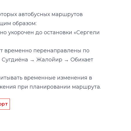
но укорочен до остановки «Сергели
ут временно перенаправлены по
→ Сугдиёна → Жалойир → Обихает
читывать временные изменения в
жения при планировании маршрута.
орт