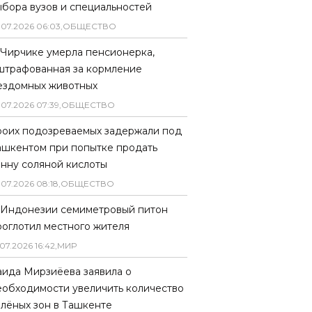
ыбора вузов и специальностей
.
07
.
2026
06
:
03
,
ОБЩЕСТВО
 Чирчике умерла пенсионерка,
штрафованная за кормление
ездомных животных
.
07
.
2026
07
:
39
,
ОБЩЕСТВО
роих подозреваемых задержали под
ашкентом при попытке продать
онну соляной кислоты
.
07
.
2026
08
:
18
,
ОБЩЕСТВО
 Индонезии семиметровый питон
роглотил местного жителя
07
.
2026
16
:
42
,
МИР
аида Мирзиёева заявила о
еобходимости увеличить количество
елёных зон в Ташкенте