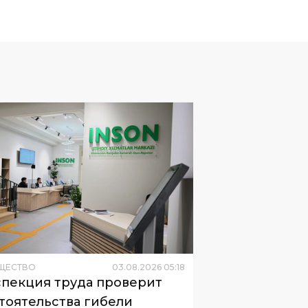
ЩЕСТВО
03
.
08
.
2026
05
:
18
пекция труда проверит
тоятельства гибели
рудника центра «Инсон»
дом для проверки стали сообщения
циальных сетях.