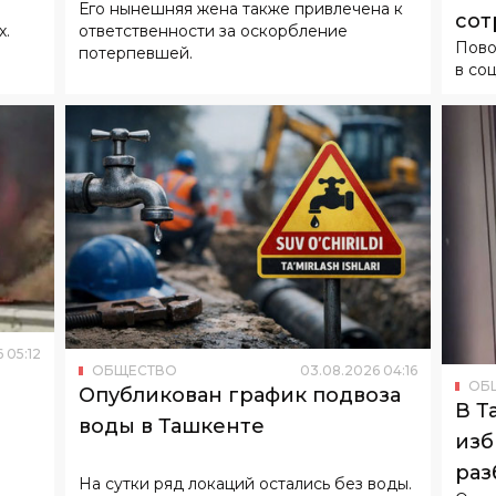
6
05
:
12
ОБЩЕСТВО
03
.
08
.
2026
04
:
16
ОБ
Опубликован график подвоза
В Т
воды в Ташкенте
изб
раз
На сутки ряд локаций остались без воды.
Орга
райо
пров