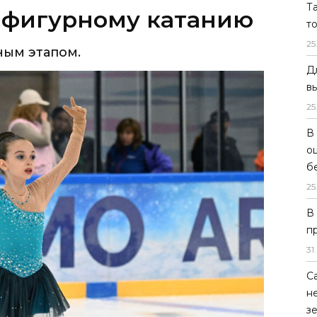
Т
т
25
Д
в
25
В
о
б
25
В
п
31
.
С
н
з