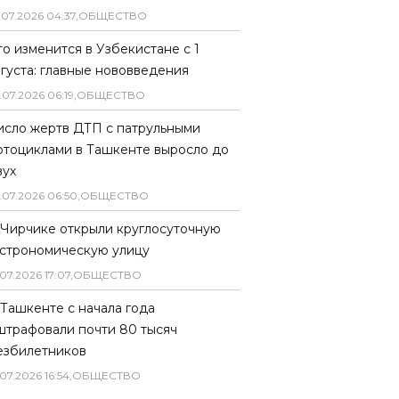
.
07
.
2026
04
:
37
,
ОБЩЕСТВО
то изменится в Узбекистане с 1
вгуста: главные нововведения
.
07
.
2026
06
:
19
,
ОБЩЕСТВО
исло жертв ДТП с патрульными
отоциклами в Ташкенте выросло до
вух
.
07
.
2026
06
:
50
,
ОБЩЕСТВО
 Чирчике открыли круглосуточную
астрономическую улицу
07
.
2026
17
:
07
,
ОБЩЕСТВО
 Ташкенте с начала года
штрафовали почти 80 тысяч
езбилетников
07
.
2026
16
:
54
,
ОБЩЕСТВО