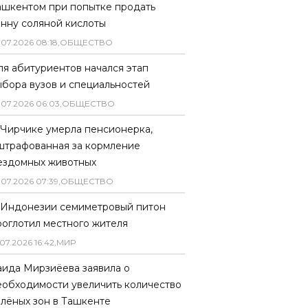
ашкентом при попытке продать
онну соляной кислоты
.
07
.
2026
08
:
18
,
ОБЩЕСТВО
ля абитуриентов начался этап
ыбора вузов и специальностей
.
07
.
2026
06
:
03
,
ОБЩЕСТВО
 Чирчике умерла пенсионерка,
штрафованная за кормление
ездомных животных
.
07
.
2026
07
:
39
,
ОБЩЕСТВО
 Индонезии семиметровый питон
роглотил местного жителя
07
.
2026
16
:
42
,
МИР
аида Мирзиёева заявила о
еобходимости увеличить количество
елёных зон в Ташкенте