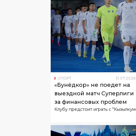
СПОРТ
31
.
07
.
2026
«Бунёдкор» не поедет на
выездной матч Суперлиги 
за финансовых проблем
Клубу предстоит играть с "Кызылкум