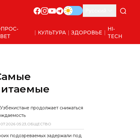
Русский
ПРОС-
HI-
КУЛЬТУРА
ЗДОРОВЬЕ
ВЕТ
TECH
Самые
читаемые
 Узбекистане продолжает снижаться
ождаемость
.
07
.
2026
05
:
23
,
ОБЩЕСТВО
роих подозреваемых задержали под