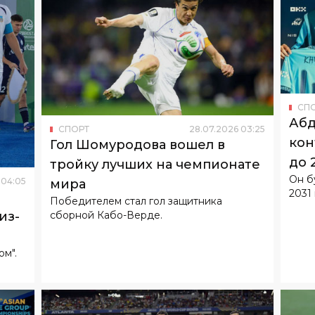
СП
Абд
СПОРТ
28
.
07
.
2026
03
:
25
кон
Гол Шомуродова вошел в
до 
тройку лучших на чемпионате
Он б
04
:
05
мира
2031 
Победителем стал гол защитника
сборной Кабо-Верде.
из-
ом".