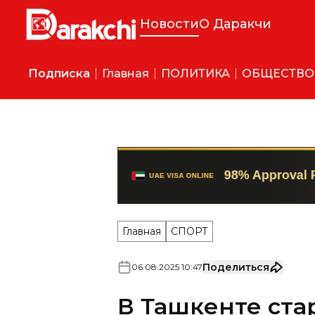
Новости
О Даракчи
Подписка
Главная
ПОЛИТИКА
ОБЩЕСТВО
Главная
СПОРТ
Поделиться
06
.
08
.
2025
10
:
47
В Ташкенте ста
Узбекистана по
Чемпионат служит отбороч