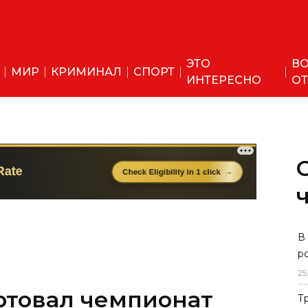
ЭТО
ВО
МИР
КРИМИНАЛ
СПОРТ
ИНТЕРЕСНО
ОТ
ртовал чемпионат
В
р
 фигурному катанию
25
Т
ным этапом.