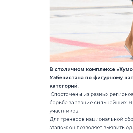
В столичном комплексе «Хумо
Узбекистана по фигурному ка
категорий.
Спортсмены из разных регионов
борьбе за звание сильнейших. В
участников.
Для тренеров национальной сбо
этапом: он позволяет выявить о
предстоящим международным с
Согласно программе, сегодня уч
программы. После произвольной