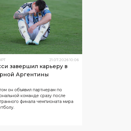
ОРТ
21
.
07
.
2026
10
:
06
си завершил карьеру в
рной Аргентины
том он объявил партнерам по
ональной команде сразу после
нного финала чемпионата мира
утболу.