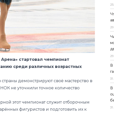
25
Ч
а
29
Ч
 Арена» стартовал чемпионат
м
танию среди различных возрастных
д
29
 страны демонстрируют своё мастерство в
В
 НОК не уточнили точное количество
г
31
.
рной этот чемпионат служит отборочным
В
дарённых фигуристов и подготовить их к
о
оревнованиям.
б
астники представят свои короткие
31
.
 программы, запланированной на завтра,