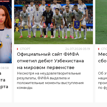
СПОРТ
24
.
07
.
2026
05
:
19
СП
Официальный сайт ФИФА
Мес
отметил дебют Узбекистана
сбо
на мировом первенстве
08
:
58
а
Несмотря на неудовлетворительные
Об э
результаты, ФИФА выделила и
наци
та
положительные моменты выступления
проигра
орта
команды.
по ф