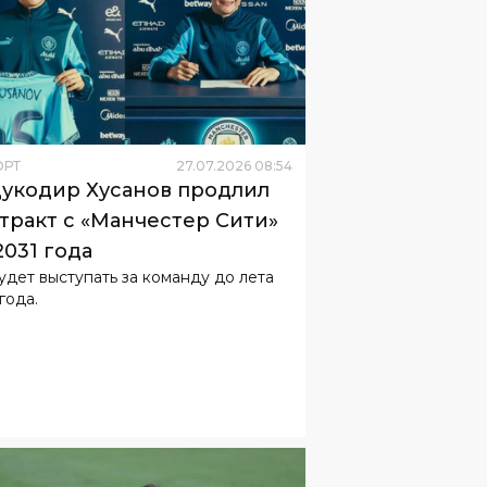
ОРТ
27
.
07
.
2026
08
:
54
укодир Хусанов продлил
тракт с «Манчестер Сити»
2031 года
удет выступать за команду до лета
года.