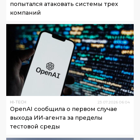
попытался атаковать системы трех
компаний
HI-TECH
23
.
07
.
2026
06
:
04
OpenAI сообщила о первом случае
выхода ИИ-агента за пределы
тестовой среды