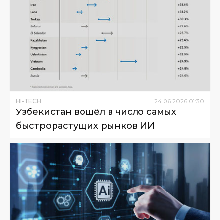
HI-TECH
24
.
06
.
2026
01
:
30
Узбекистан вошёл в число самых
быстрорастущих рынков ИИ