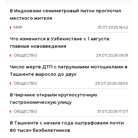
В Индонезии семиметровый питон проглотил
местного жителя
МИР
31
.
07
.
2026
16
:
42
Что изменится в Узбекистане с 1 августа:
главные нововведения
ОБЩЕСТВО
29
.
07
.
2026
06
:
19
Число жертв ДТП с патрульными мотоциклами в
Ташкенте выросло до двух
ОБЩЕСТВО
29
.
07
.
2026
06
:
50
В Чирчике открыли круглосуточную
гастрономическую улицу
ОБЩЕСТВО
31
.
07
.
2026
17
:
07
В Ташкенте с начала года оштрафовали почти
80 тысяч безбилетников