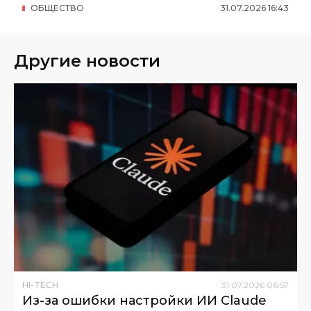
ОБЩЕСТВО
31
.
07
.
2026
16
:
43
Другие новости
HI-TECH
31
.
07
.
2026
06
:
57
Из-за ошибки настройки ИИ Claude