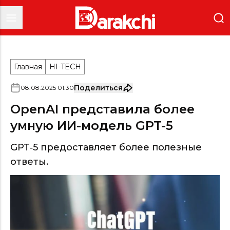
Главная
HI-TECH
Поделиться
08
.
08
.
2025
01
:
30
OpenAI представила более
умную ИИ-модель GPT-5
GPT‑5 предоставляет более полезные
ответы.