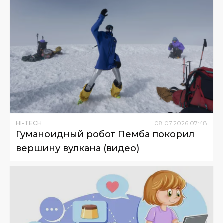
HI-TECH
08
.
07
.
2026
07
:
48
Гуманоидный робот Пемба покорил
вершину вулкана (видео)