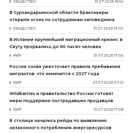
ОБЩЕСТВО
31
.
07
.
2026
16
:
54
В Сурхандарьинской области браконьеры
открыли огонь по сотрудникам заповедника
ОБЩЕСТВО
31
.
07
.
2026
19
:
00
В Испании крупнейший миграционный кризис: в
Сеуту прорвались до 60 тысяч человек
МИР
31
.
07
.
2026
17
:
04
Россия снова ужесточает правила пребывания
мигрантов: что изменится с 2027 года
МИР
27
.
07
.
2026
07
:
21
Wildberries и правительство России готовят
меры поддержки пострадавших продавцов
МИР
31
.
07
.
2026
17
:
08
В столице начались рейды по выявлению
незаконного потребления энергоресурсов