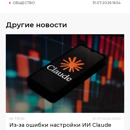
ОБЩЕСТВО
31
.
07
.
2026
16
:
54
Другие новости
HI-TECH
31
.
07
.
2026
06
:
57
Из-за ошибки настройки ИИ Claude