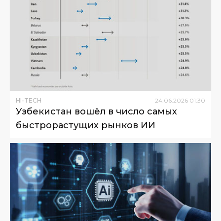
HI-TECH
24
.
06
.
2026
01
:
30
Узбекистан вошёл в число самых
быстрорастущих рынков ИИ