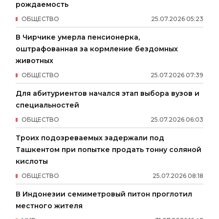
рождаемость
ОБЩЕСТВО
25
.
07
.
2026
05
:
23
В Чирчике умерла пенсионерка,
оштрафованная за кормление бездомных
животных
ОБЩЕСТВО
25
.
07
.
2026
07
:
39
Для абитуриентов начался этап выбора вузов и
специальностей
ОБЩЕСТВО
25
.
07
.
2026
06
:
03
Троих подозреваемых задержали под
Ташкентом при попытке продать тонну соляной
кислоты
ОБЩЕСТВО
25
.
07
.
2026
08
:
18
В Индонезии семиметровый питон проглотил
местного жителя