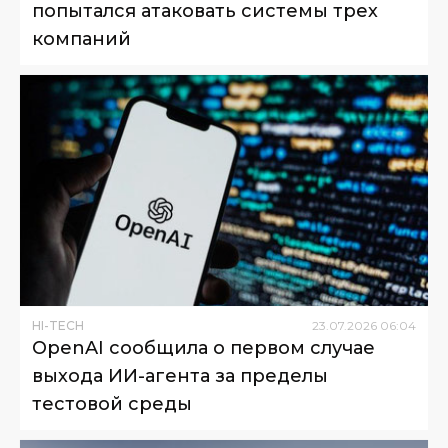
попытался атаковать системы трех
компаний
HI-TECH
23
.
07
.
2026
06
:
04
OpenAI сообщила о первом случае
выхода ИИ-агента за пределы
тестовой среды