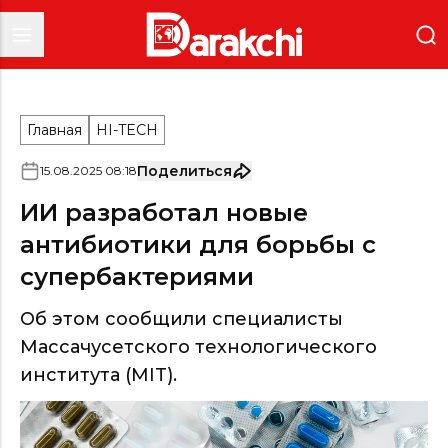
Главная
HI-TECH
Поделиться
15
.
08
.
2025
08
:
18
ИИ разработал новые
антибиотики для борьбы с
супербактериями
Об этом сообщили специалисты
Массачусетского технологического
института (MIT).