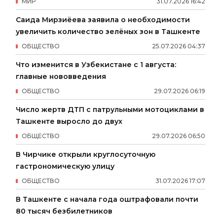
МИР
31
.
07
.
2026
16
:
42
Саида Мирзиёева заявила о необходимости
увеличить количество зелёных зон в Ташкенте
ОБЩЕСТВО
25
.
07
.
2026
04
:
37
Что изменится в Узбекистане с 1 августа:
главные нововведения
ОБЩЕСТВО
29
.
07
.
2026
06
:
19
Число жертв ДТП с патрульными мотоциклами в
Ташкенте выросло до двух
ОБЩЕСТВО
29
.
07
.
2026
06
:
50
В Чирчике открыли круглосуточную
гастрономическую улицу
ОБЩЕСТВО
31
.
07
.
2026
17
:
07
В Ташкенте с начала года оштрафовали почти
80 тысяч безбилетников