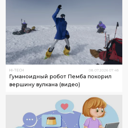
HI-TECH
08
.
07
.
2026
07
:
48
Гуманоидный робот Пемба покорил
вершину вулкана (видео)