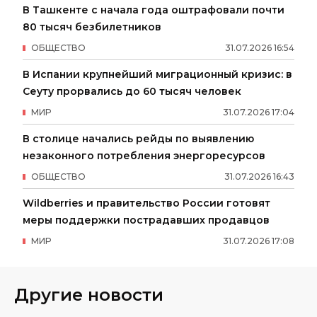
В Ташкенте с начала года оштрафовали почти
80 тысяч безбилетников
ОБЩЕСТВО
31
.
07
.
2026
16
:
54
В Испании крупнейший миграционный кризис: в
Сеуту прорвались до 60 тысяч человек
МИР
31
.
07
.
2026
17
:
04
В столице начались рейды по выявлению
незаконного потребления энергоресурсов
ОБЩЕСТВО
31
.
07
.
2026
16
:
43
Wildberries и правительство России готовят
меры поддержки пострадавших продавцов
МИР
31
.
07
.
2026
17
:
08
Другие новости