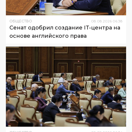
ОБЩЕСТВО
08
.
08
.
2026
06
:
38
Сенат одобрил создание IT-центра на
основе английского права