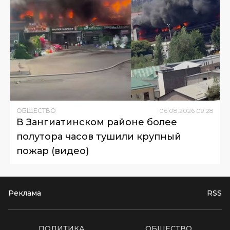
ОБЩЕСТВО
06
.
08
.
2026
09
:
28
В Зангиатинском районе более
полутора часов тушили крупный
пожар (видео)
Реклама
RSS
ПОЛИТИКА
ОБЩЕСТВО