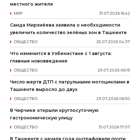
местного жителя
МИР
31
.
07
.
2026
16
:
42
Саида Мирзиёева заявила о необходимости
увеличить количество зелёных зон в Ташкенте
ОБЩЕСТВО
25
.
07
.
2026
04
:
37
Что изменится в Узбекистане с 1 августа:
главные нововведения
ОБЩЕСТВО
29
.
07
.
2026
06
:
19
Число жертв ДТП с патрульными мотоциклами в
Ташкенте выросло до двух
ОБЩЕСТВО
29
.
07
.
2026
06
:
50
В Чирчике открыли круглосуточную
гастрономическую улицу
ОБЩЕСТВО
31
.
07
.
2026
17
:
07
В Ташкенте с начала года оштрафовали почти