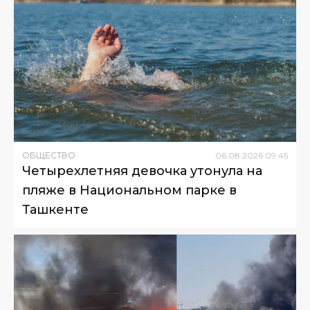
ОБЩЕСТВО
06
.
08
.
2026
09
:
45
Четырехлетняя девочка утонула на
пляже в Национальном парке в
Ташкенте