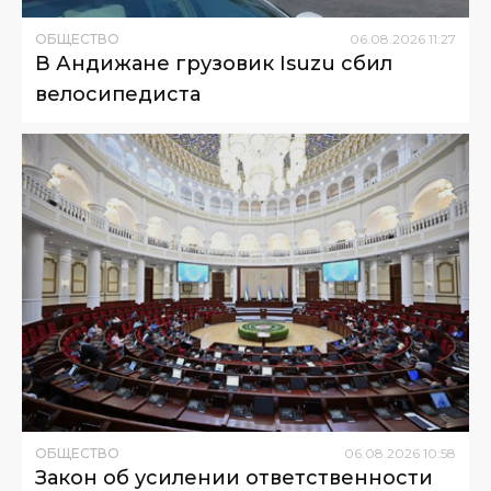
ОБЩЕСТВО
06
.
08
.
2026
11
:
27
В Андижане грузовик Isuzu сбил
велосипедиста
ОБЩЕСТВО
06
.
08
.
2026
10
:
58
Закон об усилении ответственности