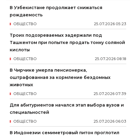
В Узбекистане продолжает снижаться
рождаемость
ОБЩЕСТВО
25
.
07
.
2026
05
:
23
Троих подозреваемых задержали под
Ташкентом при попытке продать тонну соляной
кислоты
ОБЩЕСТВО
25
.
07
.
2026
08
:
18
В Чирчике умерла пенсионерка,
оштрафованная за кормление бездомных
животных
ОБЩЕСТВО
25
.
07
.
2026
07
:
39
Для абитуриентов начался этап выбора вузов и
специальностей
ОБЩЕСТВО
25
.
07
.
2026
06
:
03
В Индонезии семиметровый питон проглотил