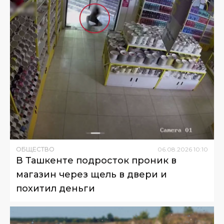
ОБЩЕСТВО
06
.
08
.
2026
10
:
10
В Ташкенте подросток проник в
магазин через щель в двери и
похитил деньги