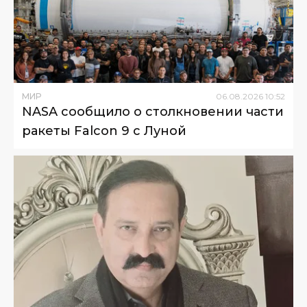
МИР
06
.
08
.
2026
10
:
52
NASA сообщило о столкновении части
ракеты Falcon 9 с Луной