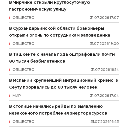
В Чирчике открыли круглосуточную
гастрономическую улицу
ОБЩЕСТВО
31
.
07
.
2026
17
:
07
В Сурхандарьинской области браконьеры
открыли огонь по сотрудникам заповедника
ОБЩЕСТВО
31
.
07
.
2026
19
:
00
В Ташкенте с начала года оштрафовали почти
80 тысяч безбилетников
ОБЩЕСТВО
31
.
07
.
2026
16
:
54
В Испании крупнейший миграционный кризис: в
Сеуту прорвались до 60 тысяч человек
МИР
31
.
07
.
2026
17
:
04
В столице начались рейды по выявлению
незаконного потребления энергоресурсов
ОБЩЕСТВО
31
.
07
.
2026
16
:
43