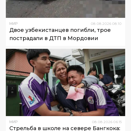
МИР
08
.
08
.
2026
08
:
10
Двое узбекистанцев погибли, трое
пострадали в ДТП в Мордовии
МИР
08
.
08
.
2026
06
:
15
Стрельба в школе на севере Бангкока: