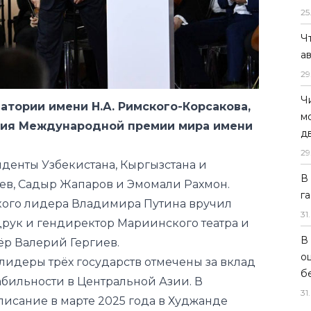
25
Ч
ватории имени Н.А. Римского-Корсакова,
а
ния Международной премии мира имени
29
Ч
денты Узбекистана, Кыргызстана и
м
ев, Садыр Жапаров и Эмомали Рахмон.
д
кого лидера Владимира Путина вручил
29
рук и гендиректор Мариинского театра и
В
ёр Валерий Гергиев.
г
лидеры трёх государств отмечены за вклад
31
.
абильности в Центральной Азии. В
В
писание
в марте 2025 года в Худжанде
о
иц и декларации о дружбе способствовало
б
 развитию регионального сотрудничества.
31
.
ризнание приверженности идеям