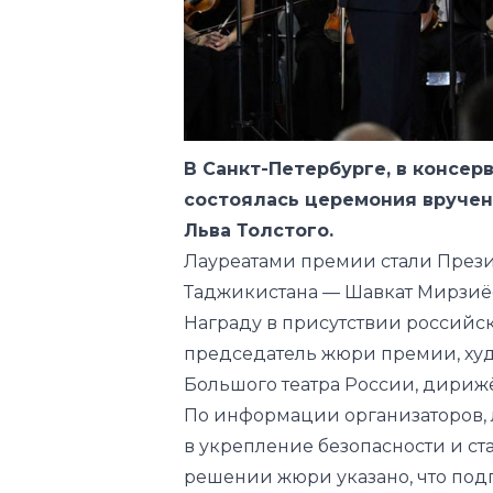
В Санкт-Петербурге, в консер
состоялась церемония вруче
Льва Толстого.
Лауреатами премии стали Прези
Таджикистана — Шавкат Мирзиё
Награду в присутствии российс
председатель жюри премии, худ
Большого театра России, дириж
По информации организаторов, 
в укрепление безопасности и ст
решении жюри указано, что
под
договора о точке стыка госгран
укреплению взаимопонимания и
Премия позиционируется как п