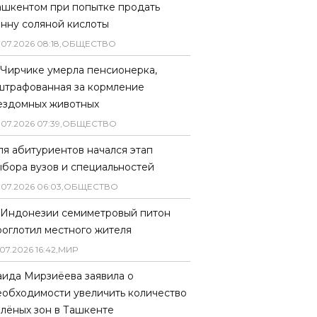
ашкентом при попытке продать
онну соляной кислоты
.
07
.
2026
08
:
18
,
ОБЩЕСТВО
 Чирчике умерла пенсионерка,
штрафованная за кормление
ездомных животных
.
07
.
2026
07
:
39
,
ОБЩЕСТВО
ля абитуриентов начался этап
ыбора вузов и специальностей
.
07
.
2026
06
:
03
,
ОБЩЕСТВО
 Индонезии семиметровый питон
роглотил местного жителя
07
.
2026
16
:
42
,
МИР
аида Мирзиёева заявила о
еобходимости увеличить количество
елёных зон в Ташкенте