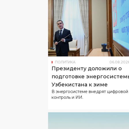
ПОЛИТИКА
06
.
08
.
202
Президенту доложили о
подготовке энергосистем
Узбекистана к зиме
В энергосистеме внедрят цифровой
контроль и ИИ.