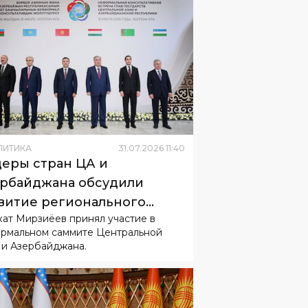
ЛИТИКА
31
.
07
.
2026
11
:
40
еры стран ЦА и
рбайджана обсудили
витие регионального
ат Мирзиёев принял участие в
рудничества
рмальном саммите Центральной
 и Азербайджана.