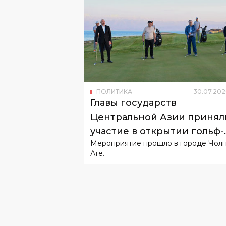
ПОЛИТИКА
30
.
07
.
202
Главы государств
Центральной Азии принял
участие в открытии гольф-
Мероприятие прошло в городе Чолп
клуба на Иссык-Куле
Ате.