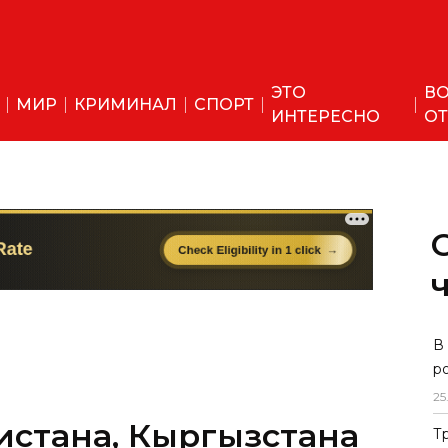
ЭТО
ВО
МИР
КРИМИНАЛ
СПОРТ
ИНТЕРЕСНО
ОТ
стана, Кыргызстана
В
р
а вручили премию
25
а Толстого
Т