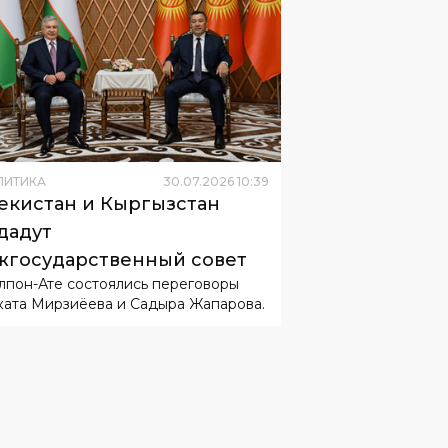
ЛИТИКА
30
.
07
.
2026
10
:
39
екистан и Кыргызстан
дадут
государственный совет
лпон-Ате состоялись переговоры
ата Мирзиёева и Садыра Жапарова.