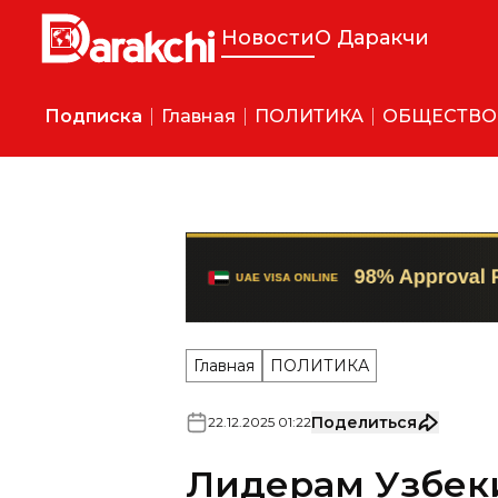
Новости
О Даракчи
Подписка
Главная
ПОЛИТИКА
ОБЩЕСТВО
Главная
ПОЛИТИКА
Поделиться
22
.
12
.
2025
01
:
22
Лидерам Узбеки
и Таджикистан
мира имени Льв