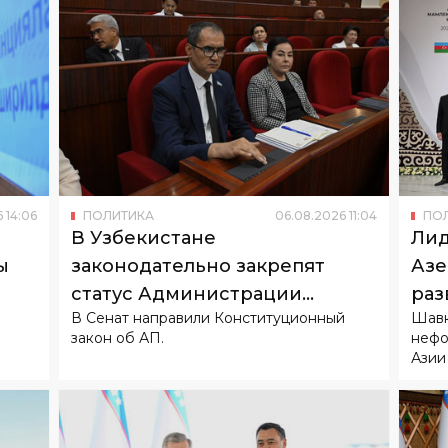
6
14
:
06
ПОЛИТИКА
06
.
08
.
2026
11
:
04
ПО
В Узбекистане
Лид
ы
законодательно закрепят
Азе
статус Администрации
раз
В Сенат направили Конституционный
Шавк
Президента
сот
закон об АП.
нефо
Азии