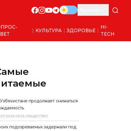
Русский
ПРОС-
HI-
КУЛЬТУРА
ЗДОРОВЬЕ
ВЕТ
TECH
Самые
читаемые
 Узбекистане продолжает снижаться
ождаемость
.
07
.
2026
05
:
23
,
ОБЩЕСТВО
роих подозреваемых задержали под