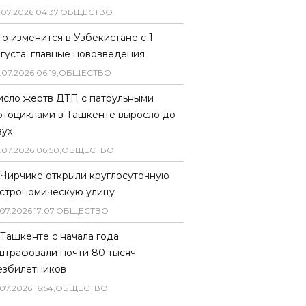
.
07
.
2026
04
:
37
,
ОБЩЕСТВО
то изменится в Узбекистане с 1
вгуста: главные нововведения
.
07
.
2026
06
:
19
,
ОБЩЕСТВО
исло жертв ДТП с патрульными
отоциклами в Ташкенте выросло до
вух
.
07
.
2026
06
:
50
,
ОБЩЕСТВО
 Чирчике открыли круглосуточную
астрономическую улицу
07
.
2026
17
:
07
,
ОБЩЕСТВО
 Ташкенте с начала года
штрафовали почти 80 тысяч
езбилетников
07
.
2026
16
:
54
,
ОБЩЕСТВО