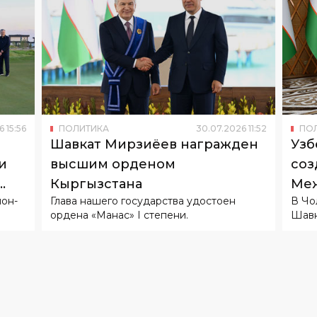
6
15
:
56
ПОЛИТИКА
30
.
07
.
2026
11
:
52
ПО
Шавкат Мирзиёев награжден
Узб
и
высшим орденом
соз
Кыргызстана
Меж
он-
Глава нашего государства удостоен
В Чо
ордена «Манас» I степени.
Шавк