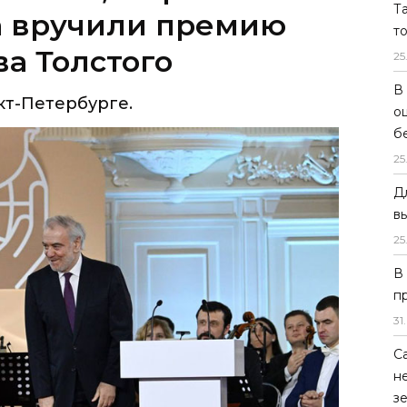
Т
т-Петербурге.
т
25
В
о
б
25
Д
в
25
В
п
31
.
С
н
з