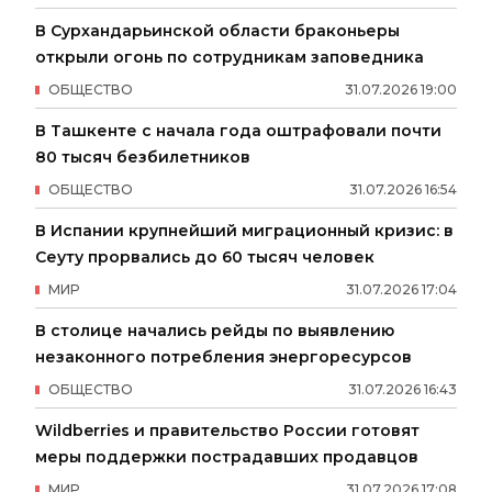
В Сурхандарьинской области браконьеры
открыли огонь по сотрудникам заповедника
ОБЩЕСТВО
31
.
07
.
2026
19
:
00
В Ташкенте с начала года оштрафовали почти
80 тысяч безбилетников
ОБЩЕСТВО
31
.
07
.
2026
16
:
54
В Испании крупнейший миграционный кризис: в
Сеуту прорвались до 60 тысяч человек
МИР
31
.
07
.
2026
17
:
04
В столице начались рейды по выявлению
незаконного потребления энергоресурсов
ОБЩЕСТВО
31
.
07
.
2026
16
:
43
Wildberries и правительство России готовят
меры поддержки пострадавших продавцов
МИР
31
.
07
.
2026
17
:
08