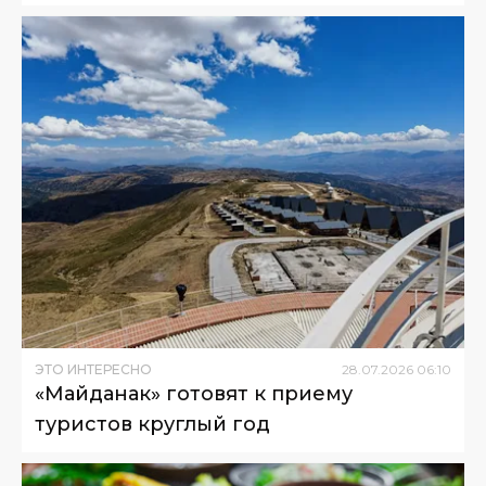
ЭТО ИНТЕРЕСНО
28
.
07
.
2026
06
:
10
«Майданак» готовят к приему
туристов круглый год