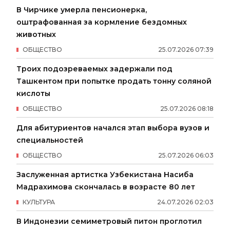
В Чирчике умерла пенсионерка,
оштрафованная за кормление бездомных
животных
ОБЩЕСТВО
25
.
07
.
2026
07
:
39
Троих подозреваемых задержали под
Ташкентом при попытке продать тонну соляной
кислоты
ОБЩЕСТВО
25
.
07
.
2026
08
:
18
Для абитуриентов начался этап выбора вузов и
специальностей
ОБЩЕСТВО
25
.
07
.
2026
06
:
03
Заслуженная артистка Узбекистана Насиба
Мадрахимова скончалась в возрасте 80 лет
КУЛЬТУРА
24
.
07
.
2026
02
:
03
В Индонезии семиметровый питон проглотил