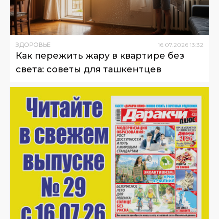
ЗДОРОВЬЕ
16
.
07
.
2026
13
:
32
Как пережить жару в квартире без
света: советы для ташкентцев