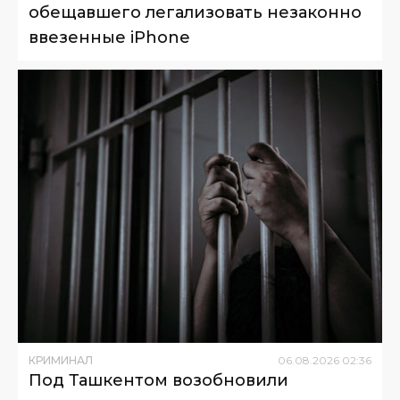
обещавшего легализовать незаконно
ввезенные iPhone
КРИМИНАЛ
06
.
08
.
2026
02
:
36
Под Ташкентом возобновили