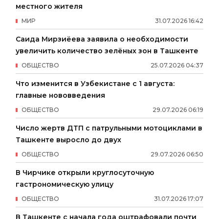
местного жителя
МИР
31
.
07
.
2026
16
:
42
Саида Мирзиёева заявила о необходимости
увеличить количество зелёных зон в Ташкенте
ОБЩЕСТВО
25
.
07
.
2026
04
:
37
Что изменится в Узбекистане с 1 августа:
главные нововведения
ОБЩЕСТВО
29
.
07
.
2026
06
:
19
Число жертв ДТП с патрульными мотоциклами в
Ташкенте выросло до двух
ОБЩЕСТВО
29
.
07
.
2026
06
:
50
В Чирчике открыли круглосуточную
гастрономическую улицу
ОБЩЕСТВО
31
.
07
.
2026
17
:
07
В Ташкенте с начала года оштрафовали почти