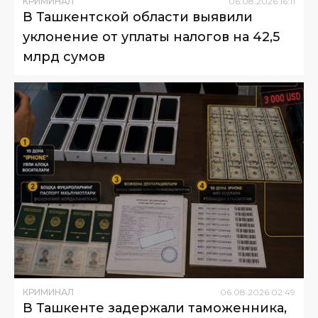
КРИМИНАЛ
06
.
08
.
2026
16
:
11
В Ташкентской области выявили
уклонение от уплаты налогов на 42,5
млрд сумов
КРИМИНАЛ
06
.
08
.
2026
02
:
49
В Ташкенте задержали таможенника,