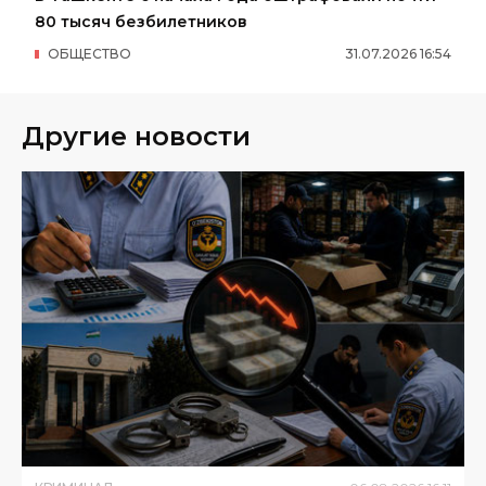
80 тысяч безбилетников
ОБЩЕСТВО
31
.
07
.
2026
16
:
54
Другие новости