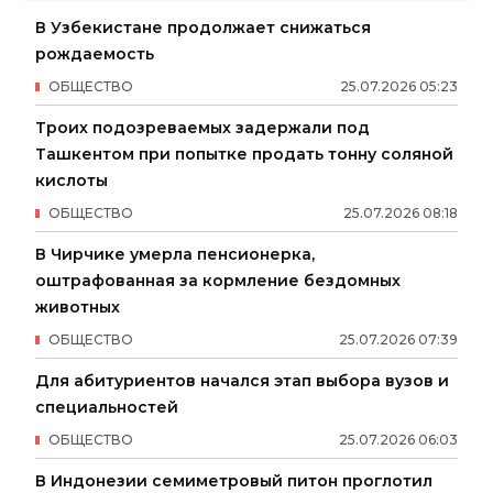
В Узбекистане продолжает снижаться
рождаемость
ОБЩЕСТВО
25
.
07
.
2026
05
:
23
Троих подозреваемых задержали под
Ташкентом при попытке продать тонну соляной
кислоты
ОБЩЕСТВО
25
.
07
.
2026
08
:
18
В Чирчике умерла пенсионерка,
оштрафованная за кормление бездомных
животных
ОБЩЕСТВО
25
.
07
.
2026
07
:
39
Для абитуриентов начался этап выбора вузов и
специальностей
ОБЩЕСТВО
25
.
07
.
2026
06
:
03
В Индонезии семиметровый питон проглотил