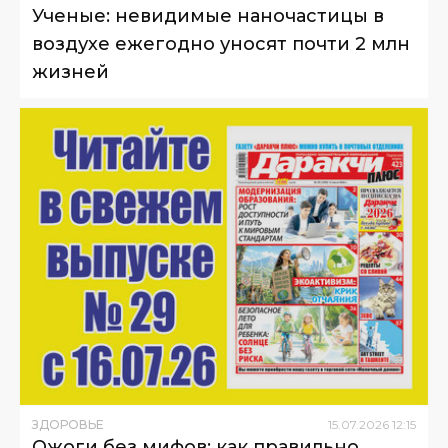
Ученые: невидимые наночастицы в
воздухе ежегодно уносят почти 2 млн
жизней
ЗДОРОВЬЕ
15
.
07
.
2026
12
:
15
Ожоги без мифов: как правильно