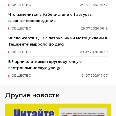
ОБЩЕСТВО
25
.
07
.
2026
04
:
37
Что изменится в Узбекистане с 1 августа:
главные нововведения
ОБЩЕСТВО
29
.
07
.
2026
06
:
19
Число жертв ДТП с патрульными мотоциклами в
Ташкенте выросло до двух
ОБЩЕСТВО
29
.
07
.
2026
06
:
50
В Чирчике открыли круглосуточную
гастрономическую улицу
ОБЩЕСТВО
31
.
07
.
2026
17
:
07
Другие новости