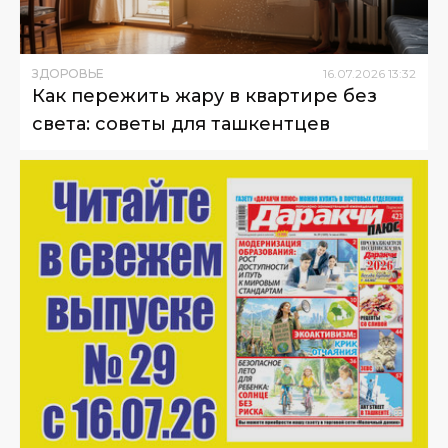
ЗДОРОВЬЕ
16
.
07
.
2026
13
:
32
Как пережить жару в квартире без
света: советы для ташкентцев