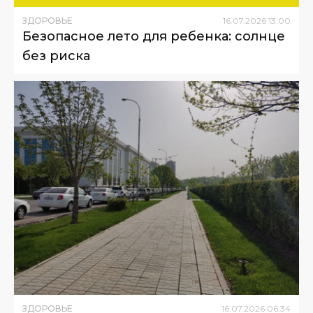
ЗДОРОВЬЕ
16
.
07
.
2026
13
:
00
Безопасное лето для ребенка: солнце
без риска
ЗДОРОВЬЕ
16
.
07
.
2026
06
:
34