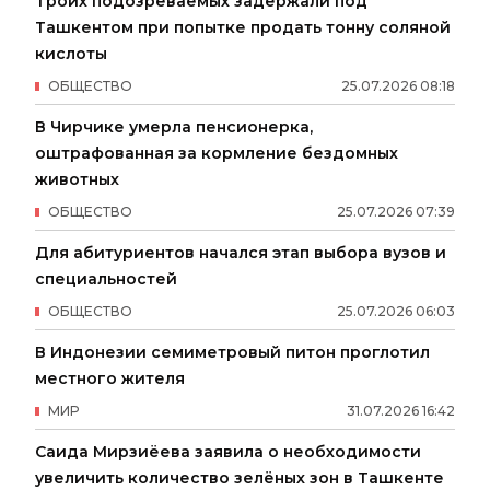
Троих подозреваемых задержали под
Ташкентом при попытке продать тонну соляной
кислоты
ОБЩЕСТВО
25
.
07
.
2026
08
:
18
В Чирчике умерла пенсионерка,
оштрафованная за кормление бездомных
животных
ОБЩЕСТВО
25
.
07
.
2026
07
:
39
Для абитуриентов начался этап выбора вузов и
специальностей
ОБЩЕСТВО
25
.
07
.
2026
06
:
03
В Индонезии семиметровый питон проглотил
местного жителя
МИР
31
.
07
.
2026
16
:
42
Саида Мирзиёева заявила о необходимости
увеличить количество зелёных зон в Ташкенте