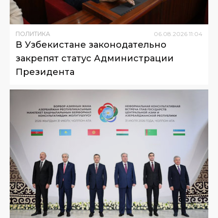
ПОЛИТИКА
06
.
08
.
2026
11
:
04
В Узбекистане законодательно
закрепят статус Администрации
Президента