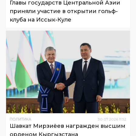
Главы государств Центральной Азии
приняли участие в открытии гольф-
клуба на Иссык-Куле
ПОЛИТИКА
30
.
07
.
2026
11
:
52
Шавкат Мирзиёев награжден высшим
орденом Кыргызстана