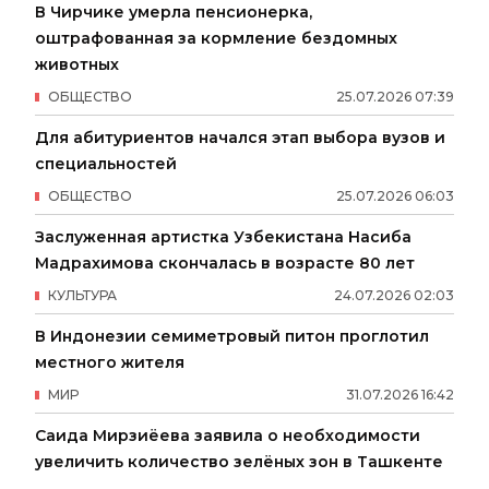
В Чирчике умерла пенсионерка,
оштрафованная за кормление бездомных
животных
ОБЩЕСТВО
25
.
07
.
2026
07
:
39
Для абитуриентов начался этап выбора вузов и
специальностей
ОБЩЕСТВО
25
.
07
.
2026
06
:
03
Заслуженная артистка Узбекистана Насиба
Мадрахимова скончалась в возрасте 80 лет
КУЛЬТУРА
24
.
07
.
2026
02
:
03
В Индонезии семиметровый питон проглотил
местного жителя
МИР
31
.
07
.
2026
16
:
42
Саида Мирзиёева заявила о необходимости
увеличить количество зелёных зон в Ташкенте