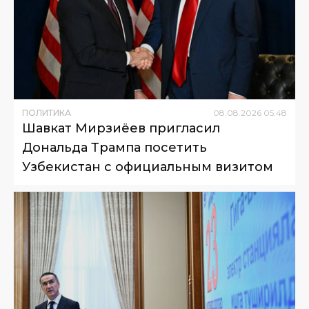
ПОЛИТИКА
08
.
08
.
2026
05
:
48
Шавкат Мирзиёев пригласил
Дональда Трампа посетить
Узбекистан с официальным визитом