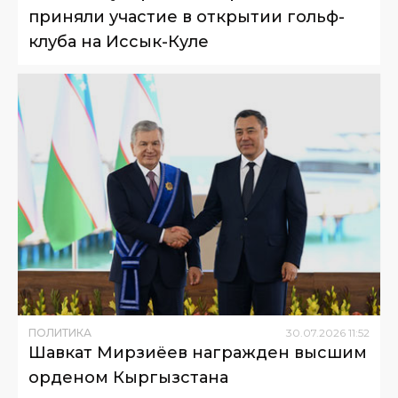
приняли участие в открытии гольф-
клуба на Иссык-Куле
ПОЛИТИКА
30
.
07
.
2026
11
:
52
Шавкат Мирзиёев награжден высшим
орденом Кыргызстана