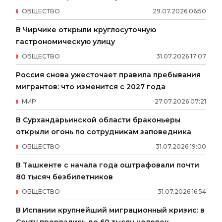
ОБЩЕСТВО
29
.
07
.
2026
06
:
50
В Чирчике открыли круглосуточную
гастрономическую улицу
ОБЩЕСТВО
31
.
07
.
2026
17
:
07
Россия снова ужесточает правила пребывания
мигрантов: что изменится с 2027 года
МИР
27
.
07
.
2026
07
:
21
В Сурхандарьинской области браконьеры
открыли огонь по сотрудникам заповедника
ОБЩЕСТВО
31
.
07
.
2026
19
:
00
В Ташкенте с начала года оштрафовали почти
80 тысяч безбилетников
ОБЩЕСТВО
31
.
07
.
2026
16
:
54
В Испании крупнейший миграционный кризис: в
Сеуту прорвались до 60 тысяч человек