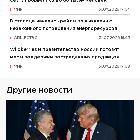
МИР
31
.
07
.
2026
17
:
04
В столице начались рейды по выявлению
незаконного потребления энергоресурсов
ОБЩЕСТВО
31
.
07
.
2026
16
:
43
Wildberries и правительство России готовят
меры поддержки пострадавших продавцов
МИР
31
.
07
.
2026
17
:
08
Другие новости