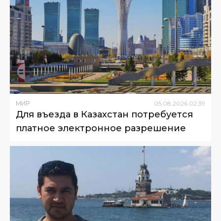
МИР
05
.
08
.
2026
02
:
39
Для въезда в Казахстан потребуется
платное электронное разрешение