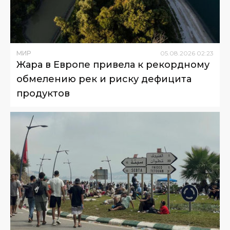
МИР
05
.
08
.
2026
02
:
23
Жара в Европе привела к рекордному
обмелению рек и риску дефицита
продуктов