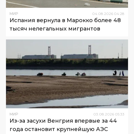
МИР
04
.
08
.
2026
04
:
28
Испания вернула в Марокко более 48
тысяч нелегальных мигрантов
МИР
03
.
08
.
2026
05
:
33
Из-за засухи Венгрия впервые за 44
года остановит крупнейшую АЭС