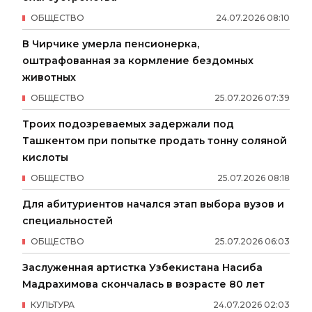
ОБЩЕСТВО
24
.
07
.
2026
08
:
10
В Чирчике умерла пенсионерка,
оштрафованная за кормление бездомных
животных
ОБЩЕСТВО
25
.
07
.
2026
07
:
39
Троих подозреваемых задержали под
Ташкентом при попытке продать тонну соляной
кислоты
ОБЩЕСТВО
25
.
07
.
2026
08
:
18
Для абитуриентов начался этап выбора вузов и
специальностей
ОБЩЕСТВО
25
.
07
.
2026
06
:
03
Заслуженная артистка Узбекистана Насиба
Мадрахимова скончалась в возрасте 80 лет
КУЛЬТУРА
24
.
07
.
2026
02
:
03