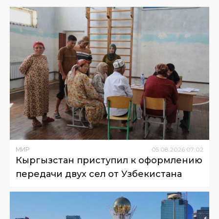
МИР
05
.
08
.
2026
07
:
02
Кыргызстан приступил к оформлению
передачи двух сел от Узбекистана