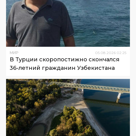
МИР
05
.
08
.
2026
02
:
25
В Турции скоропостижно скончался
36-летний гражданин Узбекистана