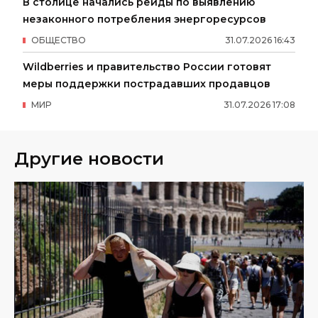
В столице начались рейды по выявлению
незаконного потребления энергоресурсов
ОБЩЕСТВО
31
.
07
.
2026
16
:
43
Wildberries и правительство России готовят
меры поддержки пострадавших продавцов
МИР
31
.
07
.
2026
17
:
08
Другие новости