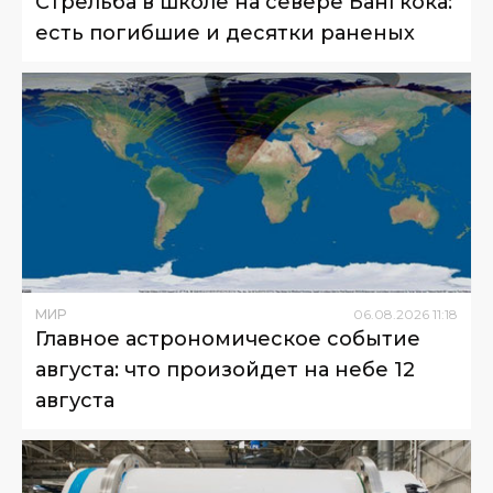
Стрельба в школе на севере Бангкока:
есть погибшие и десятки раненых
МИР
06
.
08
.
2026
11
:
18
Главное астрономическое событие
августа: что произойдет на небе 12
августа