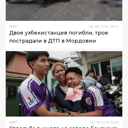
МИР
08
.
08
.
2026
08
:
10
Двое узбекистанцев погибли, трое
пострадали в ДТП в Мордовии
МИР
08
.
08
.
2026
06
:
15