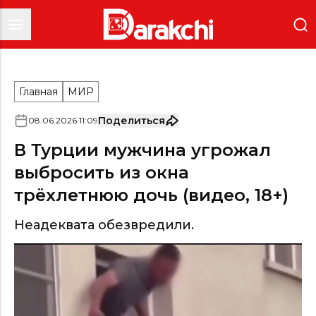
Главная
МИР
Поделиться
08
.
06
.
2026
11
:
09
В Турции мужчина угрожал
выбросить из окна
трёхлетнюю дочь (видео, 18+)
Неадеквата обезвредили.