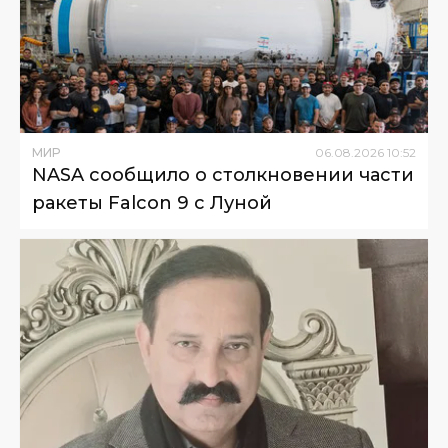
МИР
06
.
08
.
2026
10
:
52
NASA сообщило о столкновении части
ракеты Falcon 9 с Луной