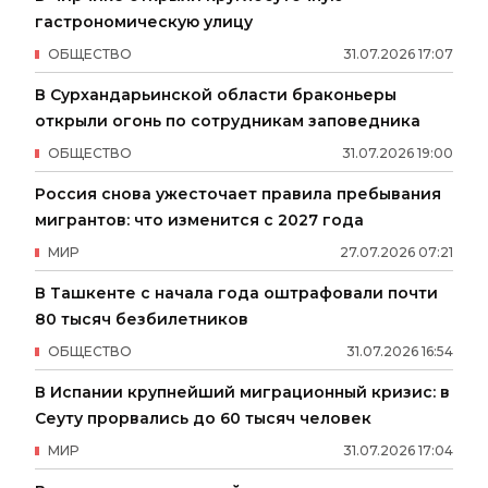
гастрономическую улицу
ОБЩЕСТВО
31
.
07
.
2026
17
:
07
В Сурхандарьинской области браконьеры
открыли огонь по сотрудникам заповедника
ОБЩЕСТВО
31
.
07
.
2026
19
:
00
Россия снова ужесточает правила пребывания
мигрантов: что изменится с 2027 года
МИР
27
.
07
.
2026
07
:
21
В Ташкенте с начала года оштрафовали почти
80 тысяч безбилетников
ОБЩЕСТВО
31
.
07
.
2026
16
:
54
В Испании крупнейший миграционный кризис: в
Сеуту прорвались до 60 тысяч человек
МИР
31
.
07
.
2026
17
:
04