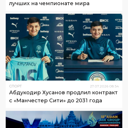
лучших на чемпионате мира
СПОРТ
27
.
07
.
2026
08
:
54
Абдукодир Хусанов продлил контракт
с «Манчестер Сити» до 2031 года