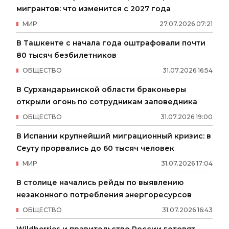
мигрантов: что изменится с 2027 года
МИР
27
.
07
.
2026
07
:
21
В Ташкенте с начала года оштрафовали почти
80 тысяч безбилетников
ОБЩЕСТВО
31
.
07
.
2026
16
:
54
В Сурхандарьинской области браконьеры
открыли огонь по сотрудникам заповедника
ОБЩЕСТВО
31
.
07
.
2026
19
:
00
В Испании крупнейший миграционный кризис: в
Сеуту прорвались до 60 тысяч человек
МИР
31
.
07
.
2026
17
:
04
В столице начались рейды по выявлению
незаконного потребления энергоресурсов
ОБЩЕСТВО
31
.
07
.
2026
16
:
43