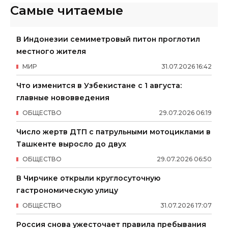
Самые читаемые
В Индонезии семиметровый питон проглотил
местного жителя
МИР
31
.
07
.
2026
16
:
42
Что изменится в Узбекистане с 1 августа:
главные нововведения
ОБЩЕСТВО
29
.
07
.
2026
06
:
19
Число жертв ДТП с патрульными мотоциклами в
Ташкенте выросло до двух
ОБЩЕСТВО
29
.
07
.
2026
06
:
50
В Чирчике открыли круглосуточную
гастрономическую улицу
ОБЩЕСТВО
31
.
07
.
2026
17
:
07
Россия снова ужесточает правила пребывания