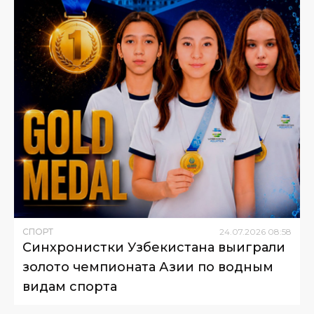
СПОРТ
24
.
07
.
2026
08
:
58
Синхронистки Узбекистана выиграли
золото чемпионата Азии по водным
видам спорта