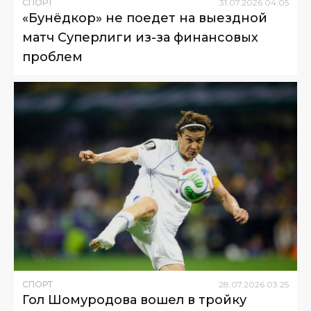
СПОРТ
31
.
07
.
2026
04
:
05
«Бунёдкор» не поедет на выездной
матч Суперлиги из-за финансовых
проблем
СПОРТ
28
.
07
.
2026
03
:
25
Гол Шомуродова вошел в тройку