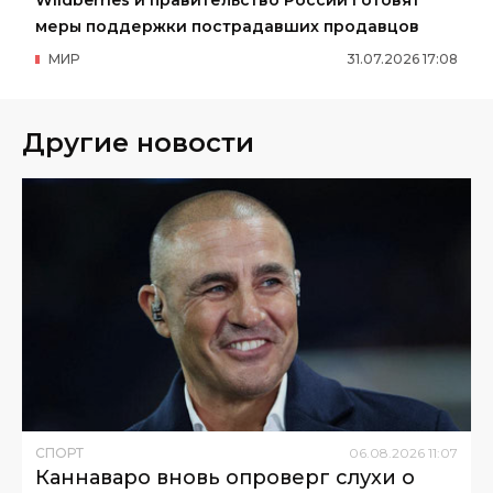
Wildberries и правительство России готовят
меры поддержки пострадавших продавцов
МИР
31
.
07
.
2026
17
:
08
Другие новости
СПОРТ
06
.
08
.
2026
11
:
07
Каннаваро вновь опроверг слухи о