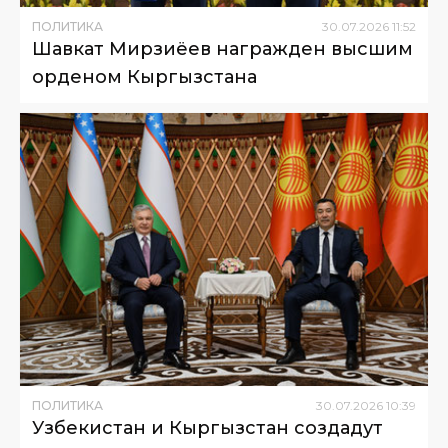
ПОЛИТИКА
30
.
07
.
2026
11
:
52
Шавкат Мирзиёев награжден высшим
орденом Кыргызстана
ПОЛИТИКА
30
.
07
.
2026
10
:
39
Узбекистан и Кыргызстан создадут