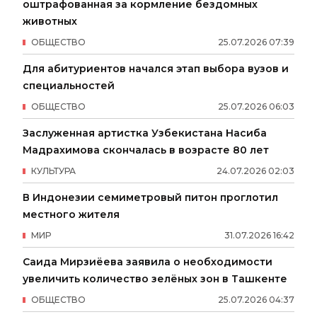
оштрафованная за кормление бездомных
животных
ОБЩЕСТВО
25
.
07
.
2026
07
:
39
Для абитуриентов начался этап выбора вузов и
специальностей
ОБЩЕСТВО
25
.
07
.
2026
06
:
03
Заслуженная артистка Узбекистана Насиба
Мадрахимова скончалась в возрасте 80 лет
КУЛЬТУРА
24
.
07
.
2026
02
:
03
В Индонезии семиметровый питон проглотил
местного жителя
МИР
31
.
07
.
2026
16
:
42
Саида Мирзиёева заявила о необходимости
увеличить количество зелёных зон в Ташкенте
ОБЩЕСТВО
25
.
07
.
2026
04
:
37