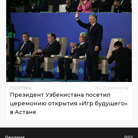
ПОЛИТИКА
30
.
07
.
2026
03
:
06
Президент Узбекистана посетил
церемонию открытия «Игр будущего»
в Астане
Реклама
RSS