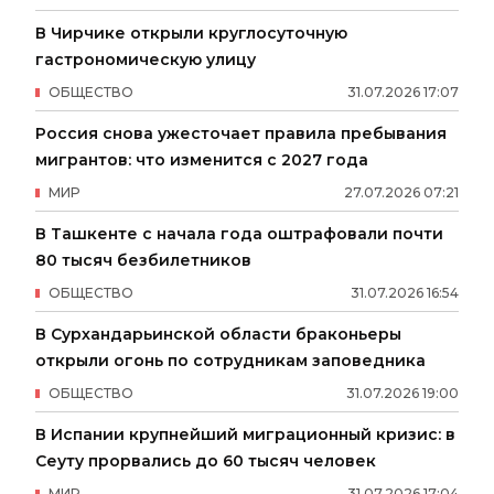
В Чирчике открыли круглосуточную
гастрономическую улицу
ОБЩЕСТВО
31
.
07
.
2026
17
:
07
Россия снова ужесточает правила пребывания
мигрантов: что изменится с 2027 года
МИР
27
.
07
.
2026
07
:
21
В Ташкенте с начала года оштрафовали почти
80 тысяч безбилетников
ОБЩЕСТВО
31
.
07
.
2026
16
:
54
В Сурхандарьинской области браконьеры
открыли огонь по сотрудникам заповедника
ОБЩЕСТВО
31
.
07
.
2026
19
:
00
В Испании крупнейший миграционный кризис: в
Сеуту прорвались до 60 тысяч человек
МИР
31
.
07
.
2026
17
:
04