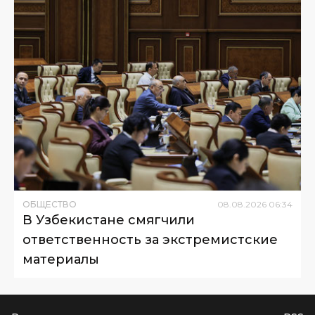
ОБЩЕСТВО
08
.
08
.
2026
06
:
34
В Узбекистане смягчили
ответственность за экстремистские
материалы