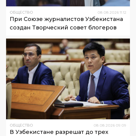
ОБЩЕСТВО
08
.
08
.
2026
11
:
12
При Союзе журналистов Узбекистана
создан Творческий совет блогеров
ОБЩЕСТВО
08
.
08
.
2026
09
:
09
В Узбекистане разрешат до трех