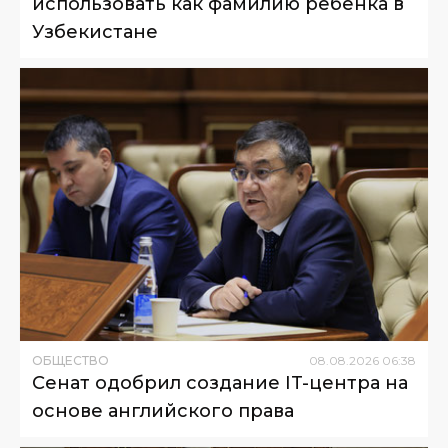
использовать как фамилию ребенка в
Узбекистане
ОБЩЕСТВО
08
.
08
.
2026
06
:
38
Сенат одобрил создание IT-центра на
основе английского права