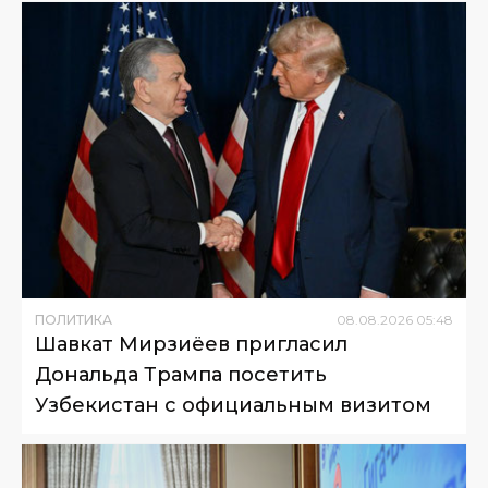
ПОЛИТИКА
08
.
08
.
2026
05
:
48
Шавкат Мирзиёев пригласил
Дональда Трампа посетить
Узбекистан с официальным визитом