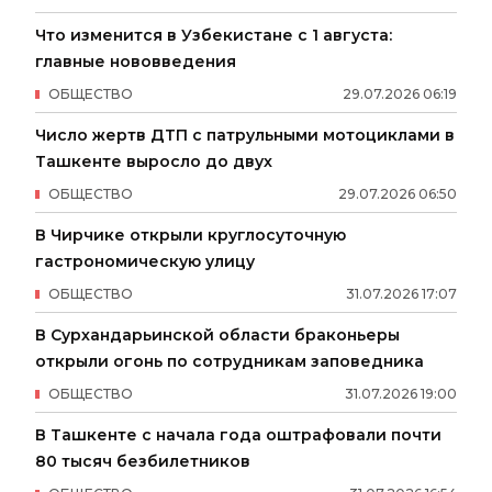
Что изменится в Узбекистане с 1 августа:
главные нововведения
ОБЩЕСТВО
29
.
07
.
2026
06
:
19
Число жертв ДТП с патрульными мотоциклами в
Ташкенте выросло до двух
ОБЩЕСТВО
29
.
07
.
2026
06
:
50
В Чирчике открыли круглосуточную
гастрономическую улицу
ОБЩЕСТВО
31
.
07
.
2026
17
:
07
В Сурхандарьинской области браконьеры
открыли огонь по сотрудникам заповедника
ОБЩЕСТВО
31
.
07
.
2026
19
:
00
В Ташкенте с начала года оштрафовали почти
80 тысяч безбилетников