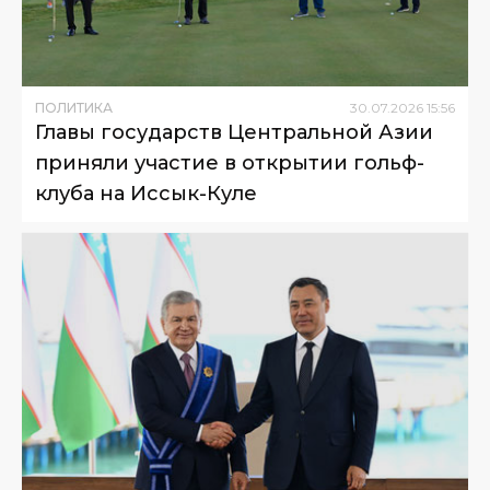
ПОЛИТИКА
30
.
07
.
2026
15
:
56
Главы государств Центральной Азии
приняли участие в открытии гольф-
клуба на Иссык-Куле