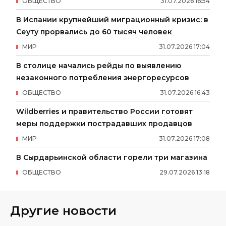
ОБЩЕСТВО
31
.
07
.
2026
16
:
54
В Испании крупнейший миграционный кризис: в
Сеуту прорвались до 60 тысяч человек
МИР
31
.
07
.
2026
17
:
04
В столице начались рейды по выявлению
незаконного потребления энергоресурсов
ОБЩЕСТВО
31
.
07
.
2026
16
:
43
Wildberries и правительство России готовят
меры поддержки пострадавших продавцов
МИР
31
.
07
.
2026
17
:
08
В Сырдарьинской области горели три магазина
ОБЩЕСТВО
29
.
07
.
2026
13
:
18
Другие новости