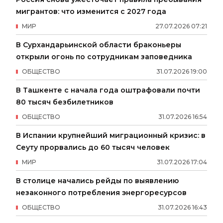
мигрантов: что изменится с 2027 года
МИР
27
.
07
.
2026
07
:
21
В Сурхандарьинской области браконьеры
открыли огонь по сотрудникам заповедника
ОБЩЕСТВО
31
.
07
.
2026
19
:
00
В Ташкенте с начала года оштрафовали почти
80 тысяч безбилетников
ОБЩЕСТВО
31
.
07
.
2026
16
:
54
В Испании крупнейший миграционный кризис: в
Сеуту прорвались до 60 тысяч человек
МИР
31
.
07
.
2026
17
:
04
В столице начались рейды по выявлению
незаконного потребления энергоресурсов
ОБЩЕСТВО
31
.
07
.
2026
16
:
43