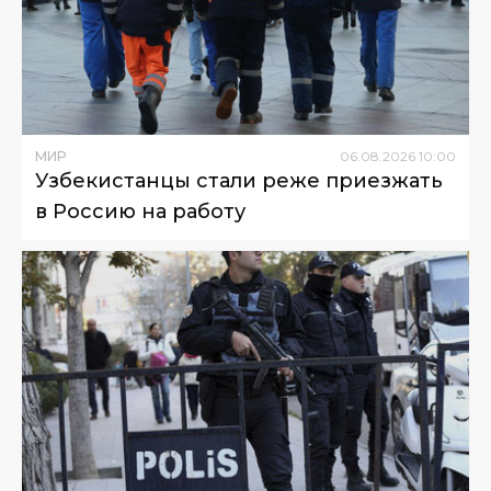
МИР
06
.
08
.
2026
10
:
00
Узбекистанцы стали реже приезжать
в Россию на работу