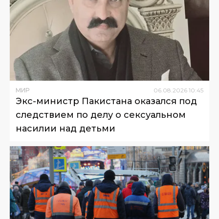
МИР
06
.
08
.
2026
10
:
45
Экс-министр Пакистана оказался под
следствием по делу о сексуальном
насилии над детьми