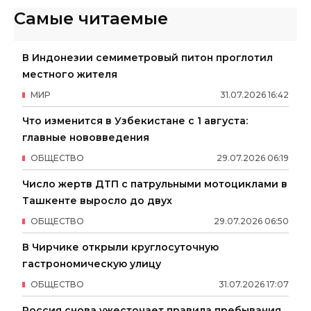
Самые читаемые
В Индонезии семиметровый питон проглотил
местного жителя
МИР
31
.
07
.
2026
16
:
42
Что изменится в Узбекистане с 1 августа:
главные нововведения
ОБЩЕСТВО
29
.
07
.
2026
06
:
19
Число жертв ДТП с патрульными мотоциклами в
Ташкенте выросло до двух
ОБЩЕСТВО
29
.
07
.
2026
06
:
50
В Чирчике открыли круглосуточную
гастрономическую улицу
ОБЩЕСТВО
31
.
07
.
2026
17
:
07
Россия снова ужесточает правила пребывания