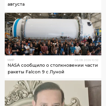
августа
МИР
06
.
08
.
2026
10
:
52
NASA сообщило о столкновении части
ракеты Falcon 9 с Луной