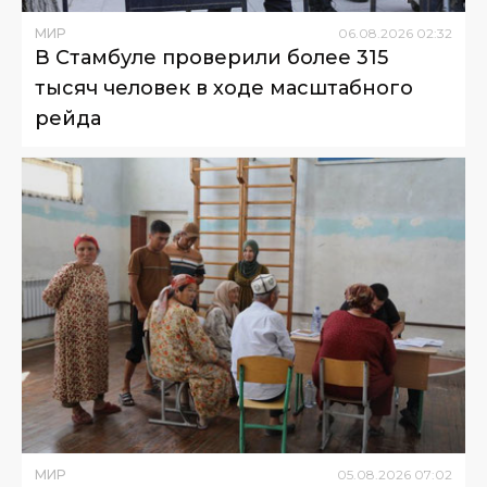
МИР
06
.
08
.
2026
02
:
32
В Стамбуле проверили более 315
тысяч человек в ходе масштабного
рейда
МИР
05
.
08
.
2026
07
:
02