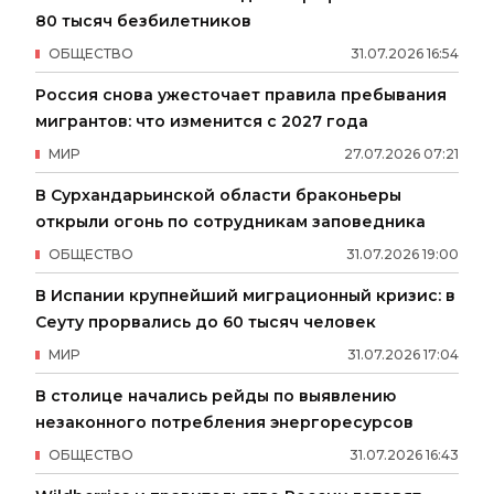
80 тысяч безбилетников
ОБЩЕСТВО
31
.
07
.
2026
16
:
54
Россия снова ужесточает правила пребывания
мигрантов: что изменится с 2027 года
МИР
27
.
07
.
2026
07
:
21
В Сурхандарьинской области браконьеры
открыли огонь по сотрудникам заповедника
ОБЩЕСТВО
31
.
07
.
2026
19
:
00
В Испании крупнейший миграционный кризис: в
Сеуту прорвались до 60 тысяч человек
МИР
31
.
07
.
2026
17
:
04
В столице начались рейды по выявлению
незаконного потребления энергоресурсов
ОБЩЕСТВО
31
.
07
.
2026
16
:
43