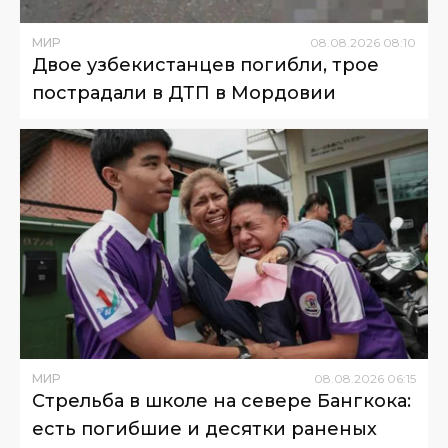
МИР
08
.
08
.
2026
08
:
10
Двое узбекистанцев погибли, трое
пострадали в ДТП в Мордовии
МИР
08
.
08
.
2026
06
:
15
Стрельба в школе на севере Бангкока:
есть погибшие и десятки раненых