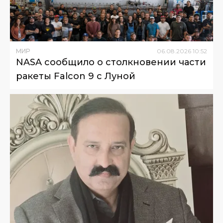
МИР
06
.
08
.
2026
10
:
52
NASA сообщило о столкновении части
ракеты Falcon 9 с Луной