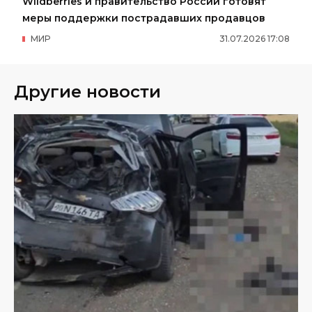
Wildberries и правительство России готовят
меры поддержки пострадавших продавцов
МИР
31
.
07
.
2026
17
:
08
Другие новости