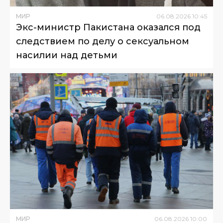
МИР
06
.
08
.
2026
10
:
45
Экс-министр Пакистана оказался под
следствием по делу о сексуальном
насилии над детьми
МИР
06
.
08
.
2026
10
:
00