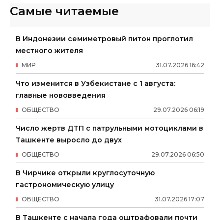
Самые читаемые
В Индонезии семиметровый питон проглотил
местного жителя
МИР
31
.
07
.
2026
16
:
42
Что изменится в Узбекистане с 1 августа:
главные нововведения
ОБЩЕСТВО
29
.
07
.
2026
06
:
19
Число жертв ДТП с патрульными мотоциклами в
Ташкенте выросло до двух
ОБЩЕСТВО
29
.
07
.
2026
06
:
50
В Чирчике открыли круглосуточную
гастрономическую улицу
ОБЩЕСТВО
31
.
07
.
2026
17
:
07
В Ташкенте с начала года оштрафовали почти