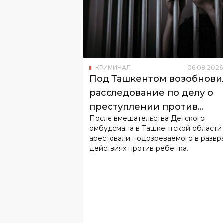
КРИМИНАЛ
06
.
08
.
2026
Под Ташкентом возобнови
расследование по делу о
преступлении против
После вмешательства Детского
несовершеннолетнего
омбудсмана в Ташкентской области
арестовали подозреваемого в развр
действиях против ребенка.