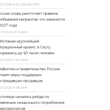
07
.
2026
19
:
00
,
ОБЩЕСТВО
оссия снова ужесточает правила
ребывания мигрантов: что изменится
 2027 года
.
07
.
2026
07
:
21
,
МИР
 Испании крупнейший
играционный кризис: в Сеуту
рорвались до 60 тысяч человек
07
.
2026
17
:
04
,
МИР
ildberries и правительство России
отовят меры поддержки
острадавших продавцов
07
.
2026
17
:
08
,
МИР
 столице начались рейды по
ыявлению незаконного потребления
нергоресурсов