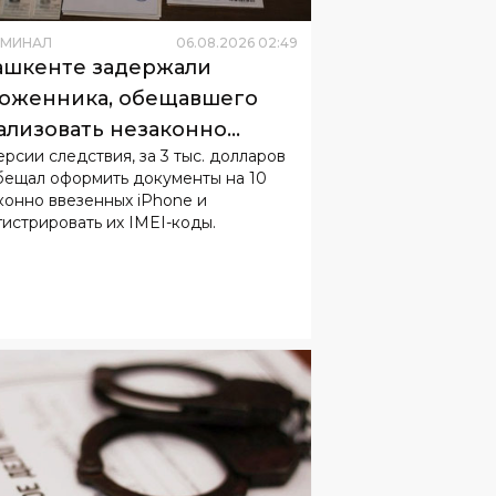
ИМИНАЛ
06
.
08
.
2026
02
:
49
ашкенте задержали
оженника, обещавшего
ализовать незаконно
ерсии следствия, за 3 тыс. долларов
зенные iPhone
бещал оформить документы на 10
конно ввезенных iPhone и
гистрировать их IMEI-коды.