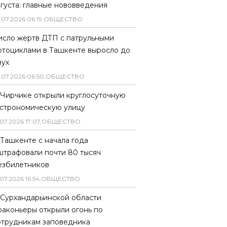
вгуста: главные нововведения
.
07
.
2026
06
:
19
,
ОБЩЕСТВО
исло жертв ДТП с патрульными
отоциклами в Ташкенте выросло до
вух
.
07
.
2026
06
:
50
,
ОБЩЕСТВО
 Чирчике открыли круглосуточную
астрономическую улицу
07
.
2026
17
:
07
,
ОБЩЕСТВО
 Ташкенте с начала года
штрафовали почти 80 тысяч
езбилетников
07
.
2026
16
:
54
,
ОБЩЕСТВО
 Сурхандарьинской области
раконьеры открыли огонь по
отрудникам заповедника