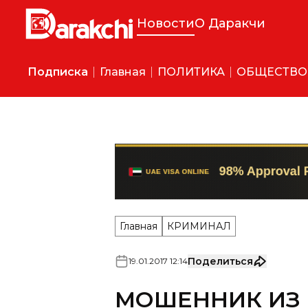
Новости
О Даракчи
Подписка
Главная
ПОЛИТИКА
ОБЩЕСТВО
Главная
КРИМИНАЛ
Поделиться
19
.
01
.
2017
12
:
14
МОШЕННИК ИЗ 