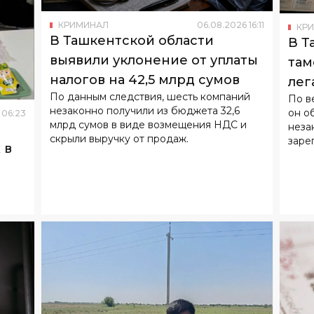
КРИМИНАЛ
06
.
08
.
2026
16
:
11
КР
В Ташкентской области
В Т
выявили уклонение от уплаты
там
налогов на 42,5 млрд сумов
лег
По данным следствия, шесть компаний
По в
вве
незаконно получили из бюджета 32,6
он о
06
:
23
млрд сумов в виде возмещения НДС и
неза
скрыли выручку от продаж.
заре
 в