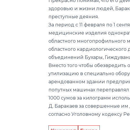
Прекрасно понимая, что его дей
здоровью и жизни людей, Барака
преступные деяния.
За период с 11 февраля по 1 сен
медицинские изделия однократ
областного многопрофильного м
областного кардиологического 
объединений Бухары, Гиждувана,
Вместо того чтобы обезвредить о
утилизацию в специально обору
арендованном здании предприяти
попутных машинах переправлял 
1000 сумов за килограмм испол
Д. Баракаев за совершенные им
согласно Уголовному кодексу Ре