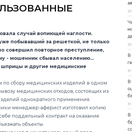
а
ОЛЬЗОВАННЫЕ
29
Ч
м
ковала случай вопиющей наглости.
д
же побывавший за решеткой, не только
29
 но совершил повторное преступление,
В
му - мошенник сбывал населению…
г
 шприцы и другие медицинские
31
.
В
м по сбору медицинских изделий в одном
о
вывозу медицинских отходов, состоящих из
б
зделий однократного применения.
31
.
ики менеджер-аферист изготовил копию
В
 себе поддельный контракт на оказание
б
бъезжать объекты.
с