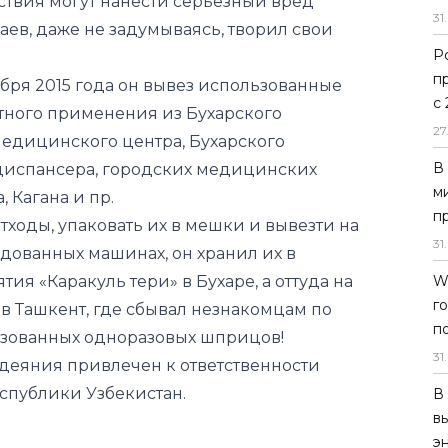
ствия могут нанести серьезный вред
31
.
ев, даже не задумываясь, творил свои
Р
п
тября 2015 года он вывез использованные
с
ного применения из Бухарского
27
едицинского центра, Бухарского
В
диспансера, городских медицинских
м
 Кагана и пр.
п
тходы, упаковать их в мешки и вывезти на
31
.
дованных машинах, он хранил их в
я «Каракуль тери» в Бухаре, а оттуда на
W
г
в Ташкент, где сбывал незнакомцам по
п
ьзованных одноразовых шприцов!
31
.
 деяния привлечен к ответственности
спублики Узбекистан.
В
в
э