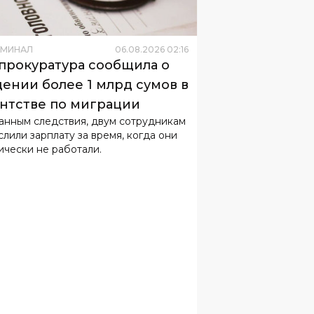
ИМИНАЛ
06
.
08
.
2026
02
:
16
прокуратура сообщила о
ении более 1 млрд сумов в
нтстве по миграции
анным следствия, двум сотрудникам
слили зарплату за время, когда они
ически не работали.