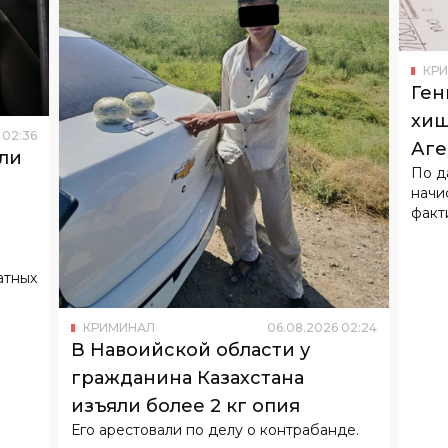
КР
Ген
хищ
02
:
36
Аге
ли
По д
начи
факт
атных
КРИМИНАЛ
06
.
08
.
2026
02
:
24
В Навоийской области у
гражданина Казахстана
изъяли более 2 кг опия
Его арестовали по делу о контрабанде.