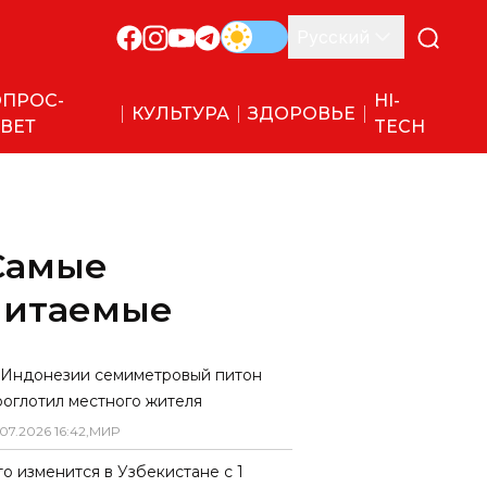
Русский
ПРОС-
HI-
КУЛЬТУРА
ЗДОРОВЬЕ
ВЕТ
TECH
Самые
читаемые
 Индонезии семиметровый питон
роглотил местного жителя
07
.
2026
16
:
42
,
МИР
то изменится в Узбекистане с 1