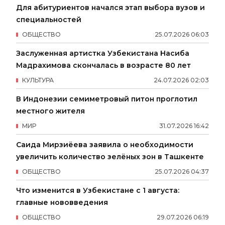
Для абитуриентов начался этап выбора вузов и
специальностей
ОБЩЕСТВО
25
.
07
.
2026
06
:
03
Заслуженная артистка Узбекистана Насиба
Мадрахимова скончалась в возрасте 80 лет
КУЛЬТУРА
24
.
07
.
2026
02
:
03
В Индонезии семиметровый питон проглотил
местного жителя
МИР
31
.
07
.
2026
16
:
42
Саида Мирзиёева заявила о необходимости
увеличить количество зелёных зон в Ташкенте
ОБЩЕСТВО
25
.
07
.
2026
04
:
37
Что изменится в Узбекистане с 1 августа:
главные нововведения
ОБЩЕСТВО
29
.
07
.
2026
06
:
19