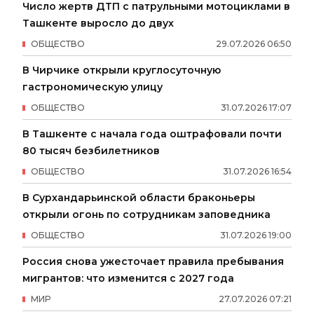
Число жертв ДТП с патрульными мотоциклами в
Ташкенте выросло до двух
ОБЩЕСТВО
29
.
07
.
2026
06
:
50
В Чирчике открыли круглосуточную
гастрономическую улицу
ОБЩЕСТВО
31
.
07
.
2026
17
:
07
В Ташкенте с начала года оштрафовали почти
80 тысяч безбилетников
ОБЩЕСТВО
31
.
07
.
2026
16
:
54
В Сурхандарьинской области браконьеры
открыли огонь по сотрудникам заповедника
ОБЩЕСТВО
31
.
07
.
2026
19
:
00
Россия снова ужесточает правила пребывания
мигрантов: что изменится с 2027 года
МИР
27
.
07
.
2026
07
:
21