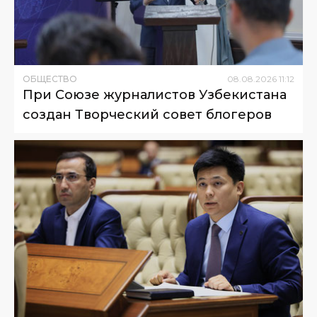
ОБЩЕСТВО
08
.
08
.
2026
11
:
12
При Союзе журналистов Узбекистана
создан Творческий совет блогеров