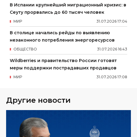
В Испании крупнейший миграционный кризис: в
Сеуту прорвались до 60 тысяч человек
МИР
31
.
07
.
2026
17
:
04
В столице начались рейды по выявлению
незаконного потребления энергоресурсов
ОБЩЕСТВО
31
.
07
.
2026
16
:
43
Wildberries и правительство России готовят
меры поддержки пострадавших продавцов
МИР
31
.
07
.
2026
17
:
08
Другие новости