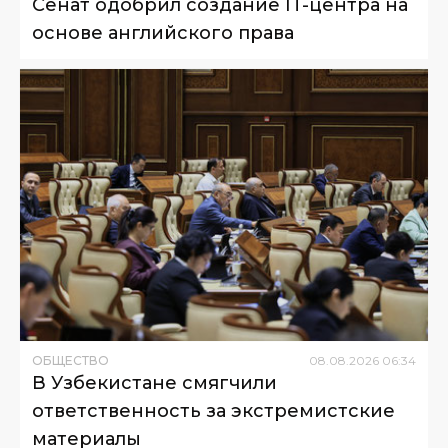
Сенат одобрил создание IT-центра на
основе английского права
ОБЩЕСТВО
08
.
08
.
2026
06
:
34
В Узбекистане смягчили
ответственность за экстремистские
материалы